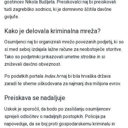
gostincev Nikola Bušljeta. Preiskovalci naj bi preiskovali
tudi zagrebško sodnico, ki je domnevno ščitila davčne
goljufe.
Kako je delovala kriminalna mreža?
Osumljenci naj bi organizirali mrežo povezanih podjetij, ki so
si med seboj izdajala lažne račune za neobstoječe storitve.
Tako so podjetniki prikazovali umetne stroške in si
zniževali davčno obveznost.
Po podatkih portala
Index.hr
naj bi bila hrvaška država
zaradi te sheme oškodovana za najmanj dva milijona evrov.
Preiskava se nadaljuje
Uskok je sporočil, da bodo po zaslišanju osumljencev
sprejeli odločitev o nadaljnjih postopkih. Policija pa
napoveduje, da se boj proti gospodarskemu kriminalu in