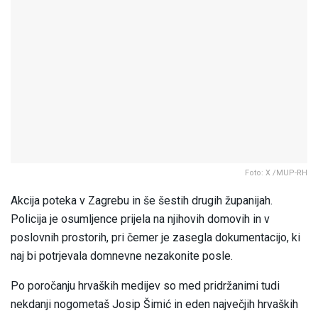
Foto: X /MUP-RH
Akcija poteka v Zagrebu in še šestih drugih županijah.
Policija je osumljence prijela na njihovih domovih in v
poslovnih prostorih, pri čemer je zasegla dokumentacijo, ki
naj bi potrjevala domnevne nezakonite posle.
Po poročanju hrvaških medijev so med pridržanimi tudi
nekdanji nogometaš Josip Šimić in eden največjih hrvaških