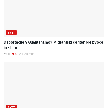
SVET
Deportacije v Guantanamo? Migrantski center brez vode
in klime
AVTOR
M.K.
06/03/2025
SVET