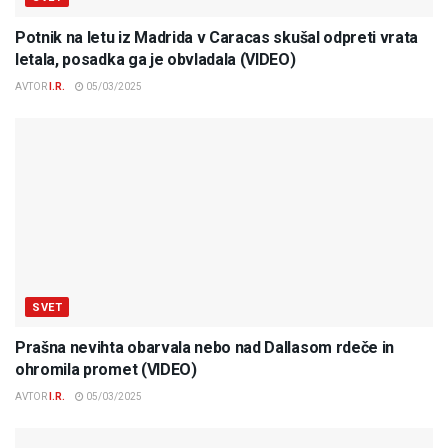
Potnik na letu iz Madrida v Caracas skušal odpreti vrata
letala, posadka ga je obvladala (VIDEO)
AVTOR
I.R.
05/03/2025
SVET
Prašna nevihta obarvala nebo nad Dallasom rdeče in
ohromila promet (VIDEO)
AVTOR
I.R.
05/03/2025