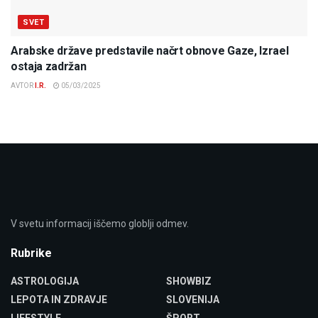
SVET
Arabske države predstavile načrt obnove Gaze, Izrael
ostaja zadržan
AVTOR
I.R.
05/03/2025
V svetu informacij iščemo globlji odmev.
Rubrike
ASTROLOGIJA
SHOWBIZ
LEPOTA IN ZDRAVJE
SLOVENIJA
LIFESTYLE
ŠPORT