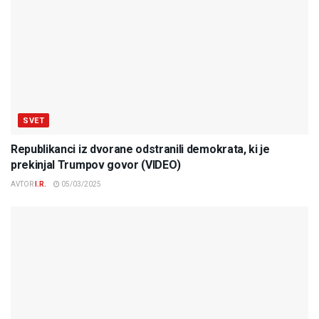
SVET
Republikanci iz dvorane odstranili demokrata, ki je
prekinjal Trumpov govor (VIDEO)
AVTOR
I.R.
05/03/2025