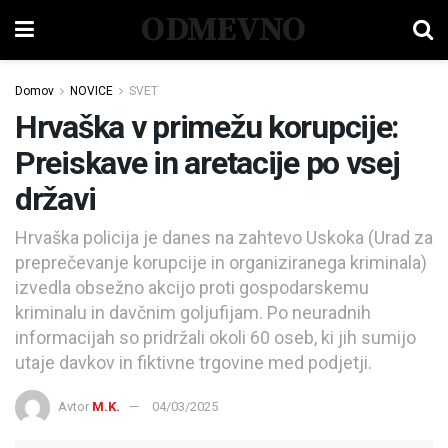
ODMEVNO
Domov
NOVICE
SVET
Hrvaška v primežu korupcije:
Preiskave in aretacije po vsej
državi
Hrvaška policija je danes na zahtevo Uskoka (Urad za
preprečevanje korupcije in organiziranega kriminala)
izvedla obsežno akcijo proti gospodarskemu
kriminalu in davčnim goljufijam. Po neuradnih
informacijah so pridržali okoli 60 oseb, ki jih sumijo
utaje davkov in fiktivne trgovine med podjetji.
Avtor
M.K.
04/03/2025