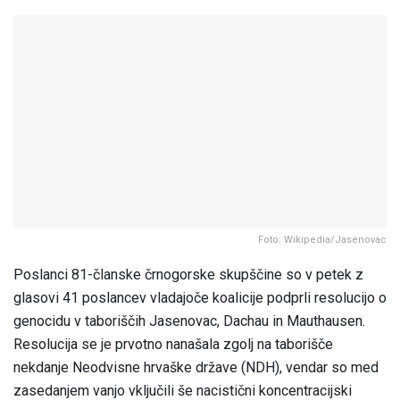
Foto: Wikipedia/Jasenovac
Poslanci 81-članske črnogorske skupščine so v petek z
glasovi 41 poslancev vladajoče koalicije podprli resolucijo o
genocidu v taboriščih Jasenovac, Dachau in Mauthausen.
Resolucija se je prvotno nanašala zgolj na taborišče
nekdanje Neodvisne hrvaške države (NDH), vendar so med
zasedanjem vanjo vključili še nacistični koncentracijski