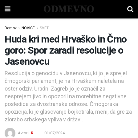
ODMEVNO
Domov
NOVICE
SVET
Huda kri med Hrvaško in Črno
goro: Spor zaradi resolucije o
Jasenovcu
Resolucija o genocidu v Jasenovcu, ki jo je sprejel
črnogorski parlament, je na Hrvaškem naletela na
oster odziv. Uradni Zagreb jo je označil za
nesprejemljivo in opozoril na morebitne negativne
posledice za dvostranske odnose. Črnogorska
opozicija, ki je glasovanje bojkotirala, meni, da gre za
zlorabo srbskega vpliva v državi.
Avtor
I.R.
01/07/2024