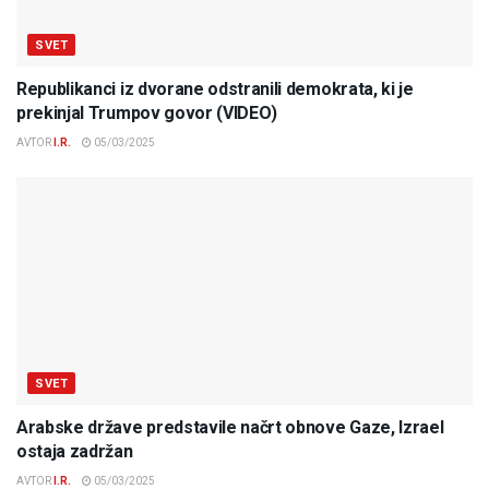
SVET
Republikanci iz dvorane odstranili demokrata, ki je
prekinjal Trumpov govor (VIDEO)
AVTOR
I.R.
05/03/2025
SVET
Arabske države predstavile načrt obnove Gaze, Izrael
ostaja zadržan
AVTOR
I.R.
05/03/2025