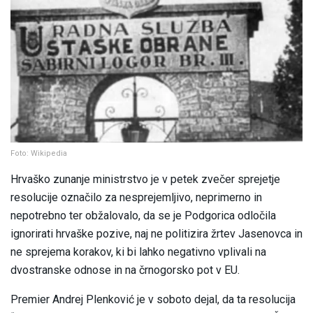
Foto: Wikipedia
Hrvaško zunanje ministrstvo je v petek zvečer sprejetje
resolucije označilo za nesprejemljivo, neprimerno in
nepotrebno ter obžalovalo, da se je Podgorica odločila
ignorirati hrvaške pozive, naj ne politizira žrtev Jasenovca in
ne sprejema korakov, ki bi lahko negativno vplivali na
dvostranske odnose in na črnogorsko pot v EU.
Premier Andrej Plenković je v soboto dejal, da ta resolucija