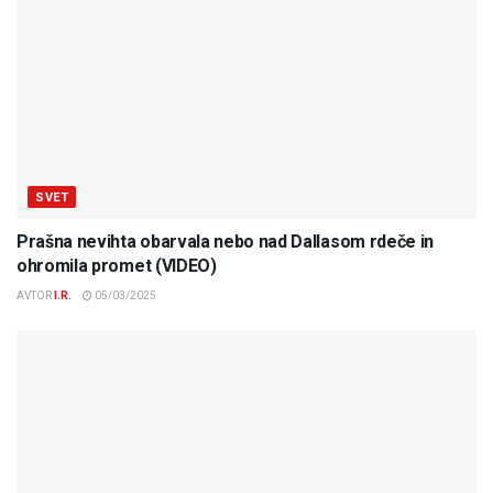
SVET
Prašna nevihta obarvala nebo nad Dallasom rdeče in
ohromila promet (VIDEO)
AVTOR
I.R.
05/03/2025