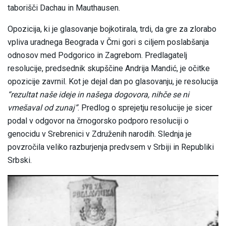
taborišči Dachau in Mauthausen.
Opozicija, ki je glasovanje bojkotirala, trdi, da gre za zlorabo
vpliva uradnega Beograda v Črni gori s ciljem poslabšanja
odnosov med Podgorico in Zagrebom. Predlagatelj
resolucije, predsednik skupščine Andrija Mandić, je očitke
opozicije zavrnil. Kot je dejal dan po glasovanju, je resolucija
“rezultat naše ideje in našega dogovora, nihče se ni
vmešaval od zunaj”
. Predlog o sprejetju resolucije je sicer
podal v odgovor na črnogorsko podporo resoluciji o
genocidu v Srebrenici v Združenih narodih. Slednja je
povzročila veliko razburjenja predvsem v Srbiji in Republiki
Srbski.