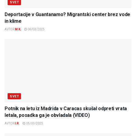
SVET
Deportacije v Guantanamo? Migrantski center brez vode
in klime
AVTOR
M.K.
06/03/2025
SVET
Potnik na letu iz Madrida v Caracas skušal odpreti vrata
letala, posadka ga je obvladala (VIDEO)
AVTOR
I.R.
05/03/2025