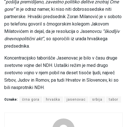
“
pošilja premišljeno, zavestno politiko delitve znotraj Črne
gore”
in je odraz namer, ki niso niti dobrososedske niti
partnerske. Hrvaški predsednik Zoran Milanović je v soboto
po telefonu govoril s črnogorskim kolegom Jakovom
Milatovićem in dejal, da je resolucija o Jasenovcu
“škodljiv
dnevnopolitični akt”
, so sporočili iz urada hrvaškega
predsednika.
Koncentracijsko taborišče Jasenovac je bilo v času druge
svetovne vojne del NDH. Ustaški režim je med drugo
svetovno vojno v njem pobil na deset tisoče ljudi, največ
Srbov, Judov in Romov, pa tudi Hrvatov in Slovencev, ki so
bili nasprotniki NDH.
Oznake:
črna gora
hrvaška
jasenovac
srbija
tabor