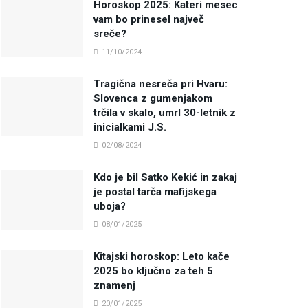
Horoskop 2025: Kateri mesec
vam bo prinesel največ
sreče?
11/10/2024
Tragična nesreča pri Hvaru:
Slovenca z gumenjakom
trčila v skalo, umrl 30-letnik z
inicialkami J.S.
02/08/2024
Kdo je bil Satko Kekić in zakaj
je postal tarča mafijskega
uboja?
08/01/2025
Kitajski horoskop: Leto kače
2025 bo ključno za teh 5
znamenj
20/01/2025