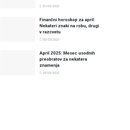
31/03/2025
Finančni horoskop za april:
Nekateri znaki na robu, drugi
v razcvetu
30/03/2025
April 2025: Mesec usodnih
preobratov za nekatera
znamenja
29/03/2025