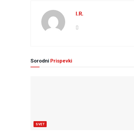
I.R.
Sorodni
Prispevki
SVET