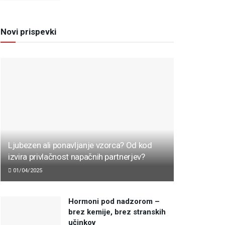
Novi prispevki
Ljubezen ali ponavljanje vzorca? Od kod
izvira privlačnost napačnih partnerjev?
01/04/2025
Hormoni pod nadzorom –
brez kemije, brez stranskih
učinkov