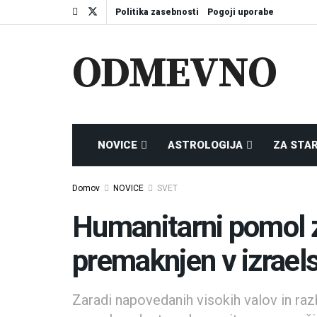
Politika zasebnosti
Pogoji uporabe
ODMEVNO
NOVICE
ASTROLOGIJA
ZA STA
Domov
NOVICE
SVET
Humanitarni pomol 
premaknjen v izrael
Zaradi napovedanih visokih valov in ra