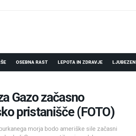
RŠE
OSEBNA RAST
LEPOTA IN ZDRAVJE
LJUBEZEN
za Gazo začasno
sko pristanišče (FOTO)
zburkanega morja bodo ameriške sile začasni