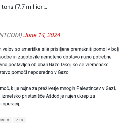
 tons (7.7 million…
CENTCOM)
June 14, 2024
 valov so ameriške sile prisiljene premakniti pomol v bolj
oškodbe in zagotovile nemoteno dostavo nujno potrebne
no postavljen ob obali Gaze takoj, ko se vremenske
dostavo pomoči neposredno v Gazo.
moč, ki je nujna za preživetje mnogih Palestincev v Gazi,
 izraelsko pristanišče Ašdod je nujen ukrep za
h operacij.
asno
zda