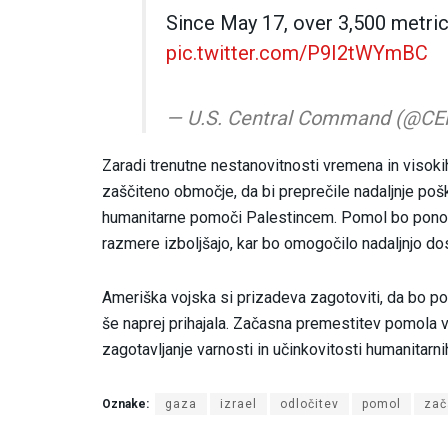
Since May 17, over 3,500 metric
pic.twitter.com/P9I2tWYmBC
— U.S. Central Command (@
Zaradi trenutne nestanovitnosti vremena in visokih
zaščiteno območje, da bi preprečile nadaljnje p
humanitarne pomoči Palestincem. Pomol bo ponov
razmere izboljšajo, kar bo omogočilo nadaljnjo 
Ameriška vojska si prizadeva zagotoviti, da bo po
še naprej prihajala. Začasna premestitev pomola v
zagotavljanje varnosti in učinkovitosti humanitarni
Oznake:
gaza
izrael
odločitev
pomol
zač