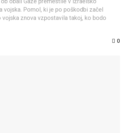
b obali Gaze premestile v izraelsko
a vojska. Pomol, ki je po poškodbi začel
o vojska znova vzpostavila takoj, ko bodo
0