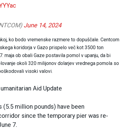
BYYYac
CENTCOM)
June 14, 2024
takoj, ko bodo vremenske razmere to dopuščale. Centcom
rskega koridorja v Gazo prispelo več kot 3500 ton
. maja ob obali Gaze postavila pomol v upanju, da bi
lovanje okoli 320 milijonov dolarjev vrednega pomola so
oškodovali visoki valovi.
umanitarian Aid Update
 (5.5 million pounds) have been
corridor since the temporary pier was re-
June 7.