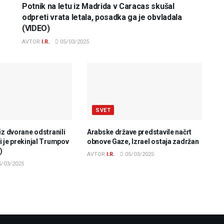
Potnik na letu iz Madrida v Caracas skušal
odpreti vrata letala, posadka ga je obvladala
(VIDEO)
AVTOR
I.R.
05/03/2025
SVET
iz dvorane odstranili
Arabske države predstavile načrt
 je prekinjal Trumpov
obnove Gaze, Izrael ostaja zadržan
)
AVTOR
I.R.
05/03/2025
/03/2025