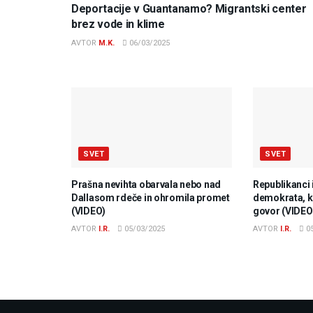
Deportacije v Guantanamo? Migrantski center
brez vode in klime
AVTOR
M.K.
06/03/2025
SVET
SVET
Prašna nevihta obarvala nebo nad
Republikanci 
Dallasom rdeče in ohromila promet
demokrata, ki
(VIDEO)
govor (VIDEO
AVTOR
I.R.
05/03/2025
AVTOR
I.R.
05