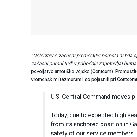
“Odločitev o začasni premestitvi pomola ni bila s
začasni pomol tudi v prihodnje zagotavljal hum
poveljstvo ameriške vojske (Centcom). Premestit
vremenskimi razmerami, so pojasnili pri Centcom
U.S. Central Command moves pie
Today, due to expected high sea
from its anchored position in G
safety of our service members is