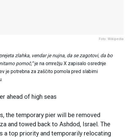
Foto: Wikipedia
prejeta zlahka, vendar je nujna, da se zagotovi, da bo
anitarno pomoč,”
je na omrežju X zapisalo osrednje
ev je potrebna za zaščito pomola pred slabimi
u.
r ahead of high seas
s, the temporary pier will be removed
aza and towed back to Ashdod, Israel. The
 a top priority and temporarily relocating