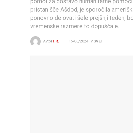
pomol za dostavo humanitarne pomoči o
pristanišče Ašdod, je sporočila amerišk
ponovno delovati šele prejšnji teden, b
vremenske razmere to dopuščale.
Avtor
I.R.
15/06/2024
v
SVET