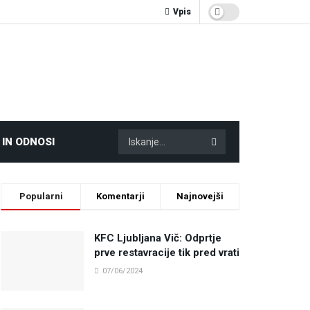
Vpis
 IN ODNOSI
Popularni
Komentarji
Najnovejši
KFC Ljubljana Vič: Odprtje
prve restavracije tik pred vrati
07/06/2024