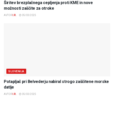
Širitev brezplačnega cepljenja proti KME in nove
možnosti zaščite za otroke
AVTOR
I.R.
05/03/2025
SLOVENIJA
Potapljač pri Belvederju nabiral strogo zaščitene morske
datlje
AVTOR
I.R.
05/03/2025