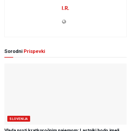
I.R.
Sorodni
Prispevki
SLOVENIJA
Vlada proti kratkoročnim najemom: Lastniki bodo imeli