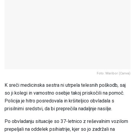
Foto: Maribor (Canva)
K sreči medicinska sestra ni utrpela telesnih poškodb, saj
so ji kolegi in varnostno osebje takoj priskočili na pomoč.
Policija je hitro posredovala in kršiteljico obvladala s
prisilnimi sredstvi, da bi preprečila nadaljnje nasilje.
Po obvladanju situacije so 37-letnico z reševalnim vozilom
prepeljali na oddelek psihiatrije, kjer so jo zadržali na