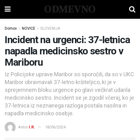
ODMEVNO
Domov
NOVICE
SLOVENIJA
Incident na urgenci: 37-letnica
napadla medicinsko sestro v
Mariboru
Iz Policijske uprave Maribor so sporočili, da so v UKC
Maribor obravnavali 37-letno kršiteljico, ki je v
sprejemnem bloku urgence po glavi večkrat udarila
medicinsko sestro. Incident se je zgodil včeraj, ko je
37-letnica iz neznanega razloga postala nasilna in
napadla medicinsko osebje.
Avtor
I.R.
18/06/2024