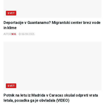
SVET
Deportacije v Guantanamo? Migrantski center brez vode
in klime
AVTOR
M.K.
06/03/2025
SVET
Potnik na letu iz Madrida v Caracas skušal odpreti vrata
letala, posadka ga je obvladala (VIDEO)