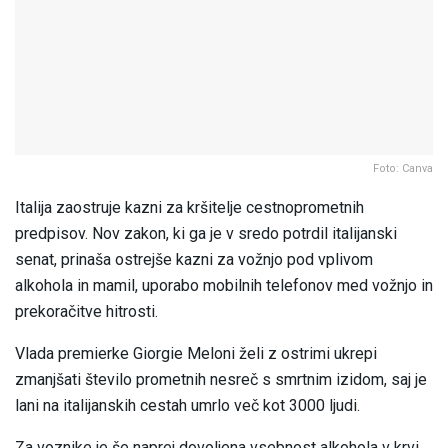
Foto: Canva
Italija zaostruje kazni za kršitelje cestnoprometnih
predpisov. Nov zakon, ki ga je v sredo potrdil italijanski
senat, prinaša ostrejše kazni za vožnjo pod vplivom
alkohola in mamil, uporabo mobilnih telefonov med vožnjo in
prekoračitve hitrosti.
Vlada premierke Giorgie Meloni želi z ostrimi ukrepi
zmanjšati število prometnih nesreč s smrtnim izidom, saj je
lani na italijanskih cestah umrlo več kot 3000 ljudi.
Za voznike je še naprej dovoljena vsebnost alkohola v krvi