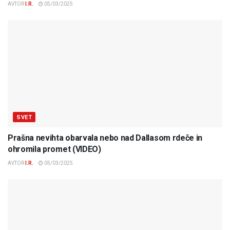
AVTOR
I.R.
05/03/2025
SVET
Prašna nevihta obarvala nebo nad Dallasom rdeče in
ohromila promet (VIDEO)
AVTOR
I.R.
05/03/2025