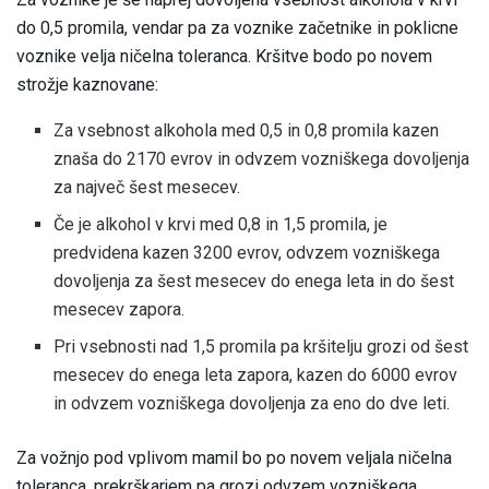
do 0,5 promila, vendar pa za voznike začetnike in poklicne
voznike velja ničelna toleranca. Kršitve bodo po novem
strožje kaznovane:
Za vsebnost alkohola med 0,5 in 0,8 promila kazen
znaša do 2170 evrov in odvzem vozniškega dovoljenja
za največ šest mesecev.
Če je alkohol v krvi med 0,8 in 1,5 promila, je
predvidena kazen 3200 evrov, odvzem vozniškega
dovoljenja za šest mesecev do enega leta in do šest
mesecev zapora.
Pri vsebnosti nad 1,5 promila pa kršitelju grozi od šest
mesecev do enega leta zapora, kazen do 6000 evrov
in odvzem vozniškega dovoljenja za eno do dve leti.
Za vožnjo pod vplivom mamil bo po novem veljala ničelna
toleranca, prekrškarjem pa grozi odvzem vozniškega