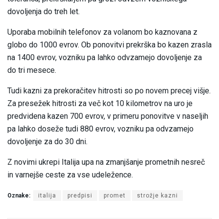
dovoljenja do treh let.
Uporaba mobilnih telefonov za volanom bo kaznovana z
globo do 1000 evrov. Ob ponovitvi prekrška bo kazen zrasla
na 1400 evrov, vozniku pa lahko odvzamejo dovoljenje za
do tri mesece.
Tudi kazni za prekoračitev hitrosti so po novem precej višje.
Za presežek hitrosti za več kot 10 kilometrov na uro je
predvidena kazen 700 evrov, v primeru ponovitve v naseljih
pa lahko doseže tudi 880 evrov, vozniku pa odvzamejo
dovoljenje za do 30 dni.
Z novimi ukrepi Italija upa na zmanjšanje prometnih nesreč
in varnejše ceste za vse udeležence.
Oznake:
italija
predpisi
promet
strožje kazni