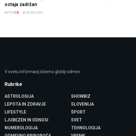
ostaja zadržan
AVTOR
I.R.
05/03/2025
V svetu informacij iščemo globlji odmev.
Rubrike
ASTROLOGIJA
SHOWBIZ
LEPOTA IN ZDRAVJE
SLOVENIJA
LIFESTYLE
ŠPORT
LJUBEZEN IN ODNOSI
SVET
NUMEROLOGIJA
TEHNOLOGIJA
ODMEVNO PRIPOROČA
VREME