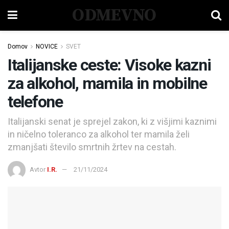
ODMEVNO
Domov
NOVICE
SVET
Italijanske ceste: Visoke kazni
za alkohol, mamila in mobilne
telefone
Italijanski senat je sprejel zakon, ki z višjimi kaznimi
in ničelno toleranco za alkohol ter mamila želi
zmanjšati število smrtnih žrtev na cestah.
Avtor
I.R.
21/11/2024