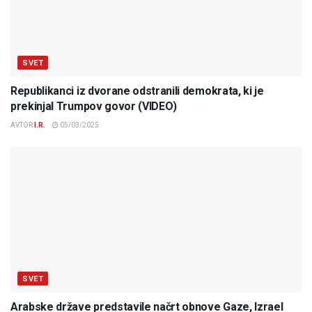
SVET
Republikanci iz dvorane odstranili demokrata, ki je
prekinjal Trumpov govor (VIDEO)
AVTOR
I.R.
05/03/2025
SVET
Arabske države predstavile načrt obnove Gaze, Izrael