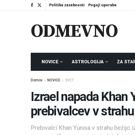
Politika zasebnosti
Pogoji uporabe
ODMEVNO
NOVICE
ASTROLOGIJA
ZA STA
Domov
NOVICE
SVET
Izrael napada Khan 
prebivalcev v strahu
Prebivalci Khan Yunisa v strahu bežijo 