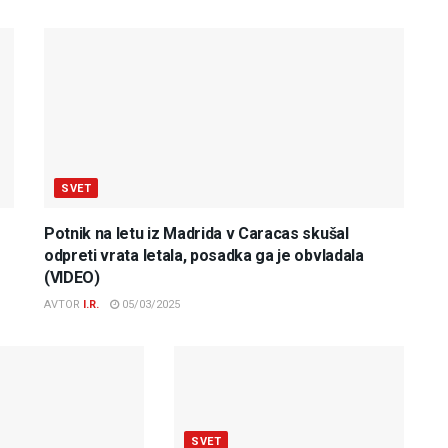
SVET
Potnik na letu iz Madrida v Caracas skušal
odpreti vrata letala, posadka ga je obvladala
(VIDEO)
AVTOR
I.R.
05/03/2025
SVET