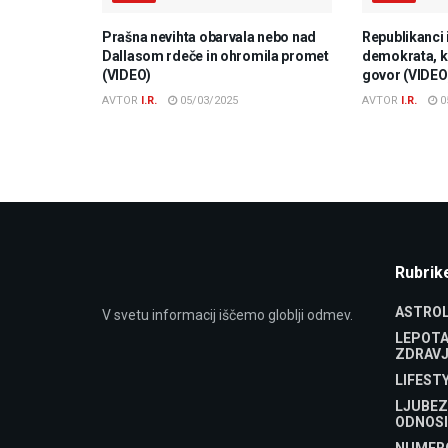
Prašna nevihta obarvala nebo nad
Republikanci 
Dallasom rdeče in ohromila promet
demokrata, ki
(VIDEO)
govor (VIDEO
AVTOR
I.R.
05/03/2025
AVTOR
I.R.
0
Rubrik
ASTROL
V svetu informacij iščemo globlji odmev.
LEPOTA
ZDRAVJ
LIFEST
LJUBEZ
ODNOSI
NUMER