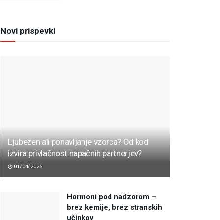
Novi prispevki
Ljubezen ali ponavljanje vzorca? Od kod
izvira privlačnost napačnih partnerjev?
01/04/2025
Hormoni pod nadzorom –
brez kemije, brez stranskih
učinkov