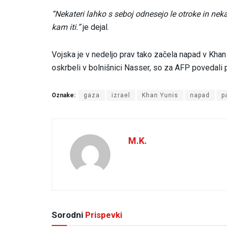
“Nekateri lahko s seboj odnesejo le otroke in nekaj
kam iti.”
je dejal.
Vojska je v nedeljo prav tako začela napad v Khan Yu
oskrbeli v bolnišnici Nasser, so za AFP povedali p
Oznake:
gaza
izrael
Khan Yunis
napad
p
M.K.
Sorodni
Prispevki