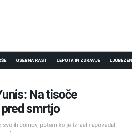
RŠE
OSEBNA RAST
LEPOTA IN ZDRAVJE
LJUBEZEN
Yunis: Na tisoče
 pred smrtjo
iz svojih domov, potem ko je Izrael napovedal