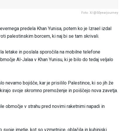
Foto: X/@50yearjourney
evernega predela Khan Yunisa, potem ko je Izrael izdal
ti palestinskim borcem, ki naj bi se tam skrivali.
lila letake in poslala sporočila na mobilne telefone
 območje Al-Jalaa v Khan Yunisu, ki je bilo do tedaj veljalo
 nevarno bojišče, kar je prisililo Palestince, ki so jih že
pakirajo svoje skromno premoženje in poiščejo nova zavetja.
le območje v strahu pred novimi raketnimi napadi in
svoje imetje, kot so vzmetnice, oblačila in kuhinjski