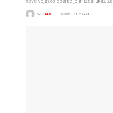
novo vojaško operacijo in izdal ukaz za
Avtor
M.K.
12/08/2024
v
SVET