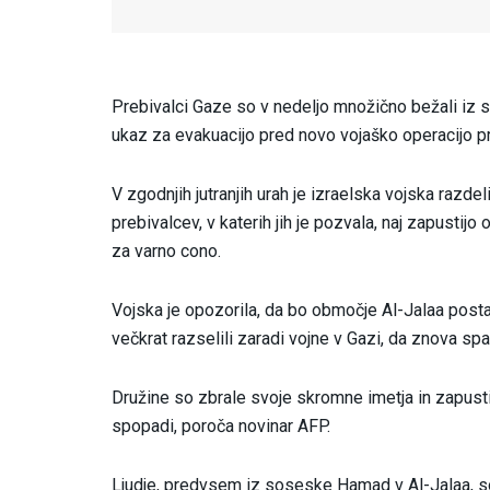
Prebivalci Gaze so v nedeljo množično bežali iz s
ukaz za evakuacijo pred novo vojaško operacijo pro
V zgodnjih jutranjih urah je izraelska vojska razde
prebivalcev, v katerih jih je pozvala, naj zapustijo
za varno cono.
Vojska je opozorila, da bo območje Al-Jalaa postalo
večkrat razselili zaradi vojne v Gazi, da znova s
Družine so zbrale svoje skromne imetja in zapusti
spopadi, poroča novinar AFP.
Ljudje, predvsem iz soseske Hamad v Al-Jalaa, so 