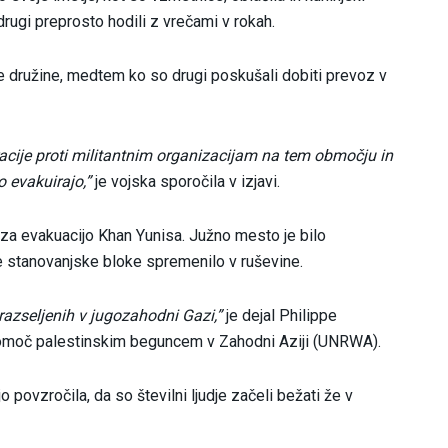
rugi preprosto hodili z vrečami v rokah.
e družine, medtem ko so drugi poskušali dobiti prevoz v
racije proti militantnim organizacijam na tem območju in
o evakuirajo,”
je vojska sporočila v izjavi.
o za evakuacijo Khan Yunisa. Južno mesto je bilo
 stanovanjske bloke spremenilo v ruševine.
 razseljenih v jugozahodni Gazi,”
je dejal Philippe
pomoč palestinskim beguncem v Zahodni Aziji (UNRWA).
o povzročila, da so številni ljudje začeli bežati že v