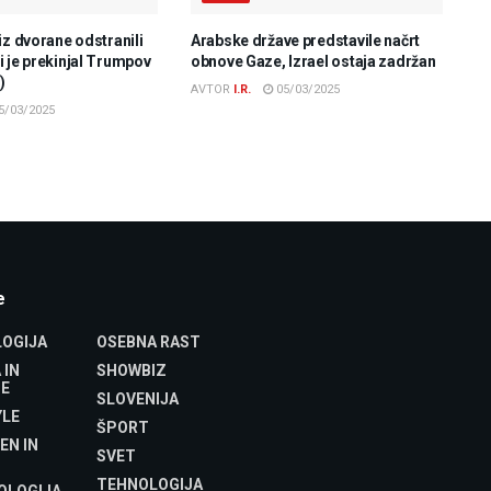
iz dvorane odstranili
Arabske države predstavile načrt
 je prekinjal Trumpov
obnove Gaze, Izrael ostaja zadržan
)
AVTOR
I.R.
05/03/2025
5/03/2025
e
OGIJA
OSEBNA RAST
 IN
SHOWBIZ
E
SLOVENIJA
YLE
ŠPORT
EN IN
SVET
TEHNOLOGIJA
OLOGIJA