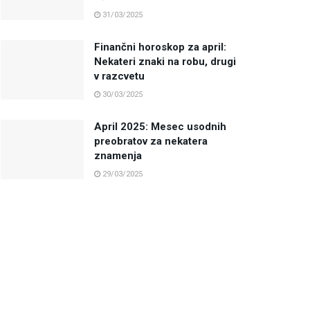
31/03/2025
Finančni horoskop za april:
Nekateri znaki na robu, drugi
v razcvetu
30/03/2025
April 2025: Mesec usodnih
preobratov za nekatera
znamenja
29/03/2025