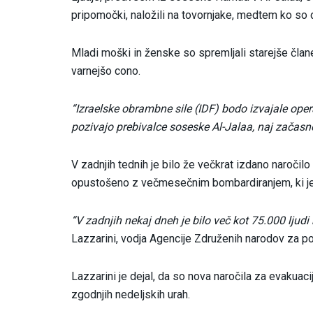
pripomočki, naložili na tovornjake, medtem ko so d
Mladi moški in ženske so spremljali starejše član
varnejšo cono.
“Izraelske obrambne sile (IDF) bodo izvajale ope
pozivajo prebivalce soseske Al-Jalaa, naj začasn
V zadnjih tednih je bilo že večkrat izdano naročil
opustošeno z večmesečnim bombardiranjem, ki je
“V zadnjih nekaj dneh je bilo več kot 75.000 ljudi
Lazzarini, vodja Agencije Združenih narodov za 
Lazzarini je dejal, da so nova naročila za evakuacij
zgodnjih nedeljskih urah.