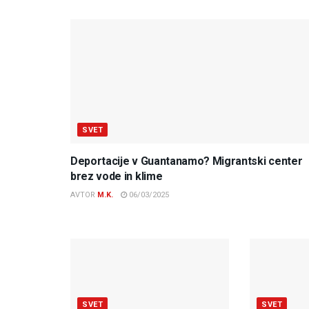
SVET
Deportacije v Guantanamo? Migrantski center
brez vode in klime
AVTOR
M.K.
06/03/2025
SVET
SVET