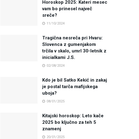
Horoskop 2025: Kateri mesec
vam bo prinesel največ
sreče?
11/10/2024
Tragična nesreča pri Hvaru:
Slovenca z gumenjakom
trčila v skalo, umrl 30-letnik z
inicialkami J.S.
02/08/2024
Kdo je bil Satko Kekić in zakaj
je postal tarča mafijskega
uboja?
08/01/2025
Kitajski horoskop: Leto kače
2025 bo ključno za teh 5
znamenj
20/01/2025