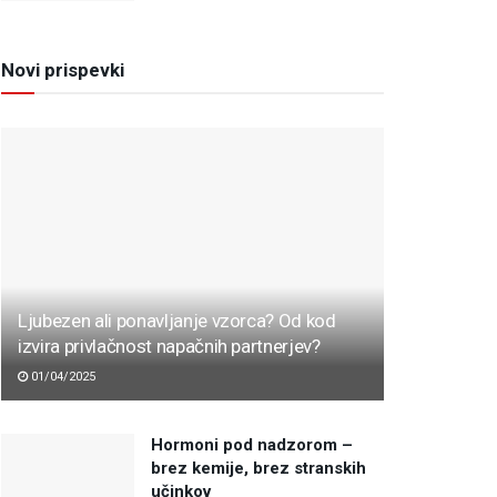
Novi prispevki
Ljubezen ali ponavljanje vzorca? Od kod
izvira privlačnost napačnih partnerjev?
01/04/2025
Hormoni pod nadzorom –
brez kemije, brez stranskih
učinkov