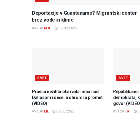
Deportacije v Guantanamo? Migrantski center
brez vode in klime
AVTOR
M.K.
06/03/2025
SVET
SVET
Prašna nevihta obarvala nebo nad
Republikanci 
Dallasom rdeče in ohromila promet
demokrata, ki
(VIDEO)
govor (VIDEO
AVTOR
I.R.
05/03/2025
AVTOR
I.R.
0