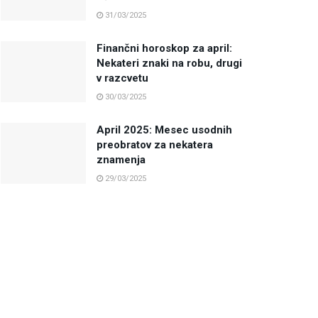
31/03/2025
Finančni horoskop za april:
Nekateri znaki na robu, drugi
v razcvetu
30/03/2025
April 2025: Mesec usodnih
preobratov za nekatera
znamenja
29/03/2025