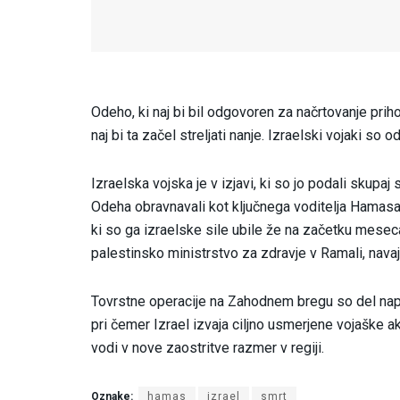
Odeho, ki naj bi bil odgovoren za načrtovanje priho
naj bi ta začel streljati nanje. Izraelski vojaki so
Izraelska vojska je v izjavi, ki so jo podali skupaj 
Odeha obravnavali kot ključnega voditelja Hamasa 
ki so ga izraelske sile ubile že na začetku meseca
palestinsko ministrstvo za zdravje v Ramali, nava
Tovrstne operacije na Zahodnem bregu so del napet
pri čemer Izrael izvaja ciljno usmerjene vojaške 
vodi v nove zaostritve razmer v regiji.
Oznake:
hamas
izrael
smrt