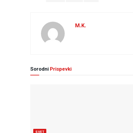
M.K.
Sorodni
Prispevki
SVET