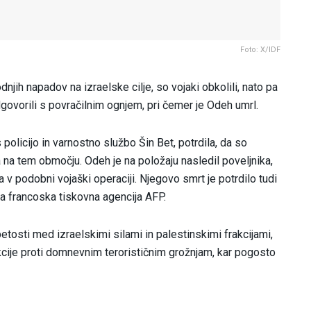
Foto: X/IDF
dnjih napadov na izraelske cilje, so vojaki obkolili, nato pa
 odgovorili s povračilnim ognjem, pri čemer je Odeh umrl.
s policijo in varnostno službo Šin Bet, potrdila, da so
na tem območju. Odeh je na položaju nasledil poveljnika,
 v podobni vojaški operaciji. Njegovo smrt je potrdilo tudi
ja francoska tiskovna agencija AFP.
osti med izraelskimi silami in palestinskimi frakcijami,
akcije proti domnevnim terorističnim grožnjam, kar pogosto