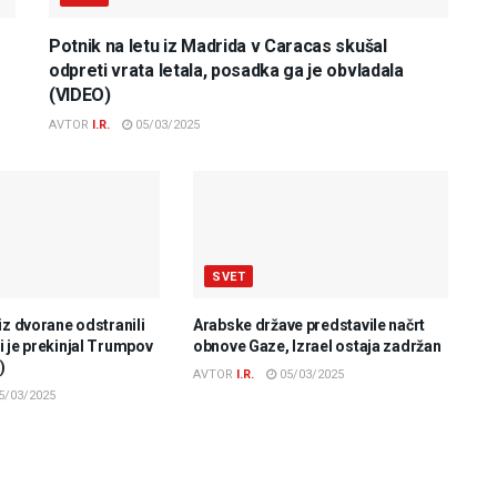
Potnik na letu iz Madrida v Caracas skušal
odpreti vrata letala, posadka ga je obvladala
(VIDEO)
AVTOR
I.R.
05/03/2025
SVET
iz dvorane odstranili
Arabske države predstavile načrt
 je prekinjal Trumpov
obnove Gaze, Izrael ostaja zadržan
)
AVTOR
I.R.
05/03/2025
5/03/2025