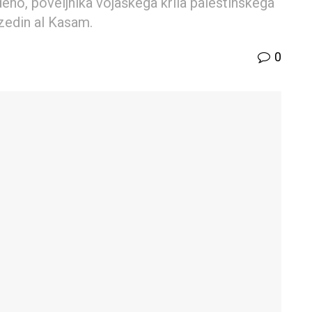
deho, poveljnika vojaškega krila palestinskega
zedin al Kasam.
0