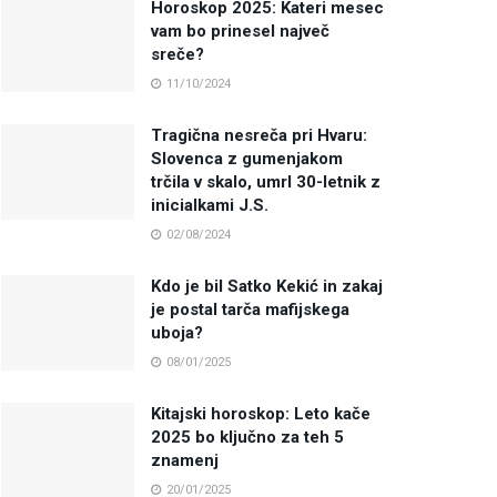
Horoskop 2025: Kateri mesec
vam bo prinesel največ
sreče?
11/10/2024
Tragična nesreča pri Hvaru:
Slovenca z gumenjakom
trčila v skalo, umrl 30-letnik z
inicialkami J.S.
02/08/2024
Kdo je bil Satko Kekić in zakaj
je postal tarča mafijskega
uboja?
08/01/2025
Kitajski horoskop: Leto kače
2025 bo ključno za teh 5
znamenj
20/01/2025