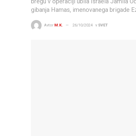
bregu v operaciji ubila Israela Jamila O
gibanja Hamas, imenovanega brigade E
Avtor
M.K.
26/10/2024
v
SVET