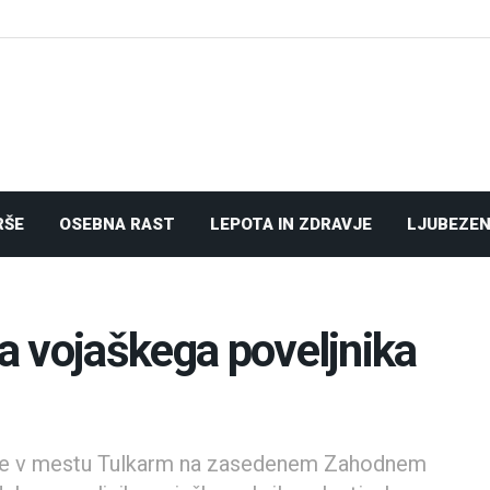
RŠE
OSEBNA RAST
LEPOTA IN ZDRAVJE
LJUBEZEN
la vojaškega poveljnika
da je v mestu Tulkarm na zasedenem Zahodnem