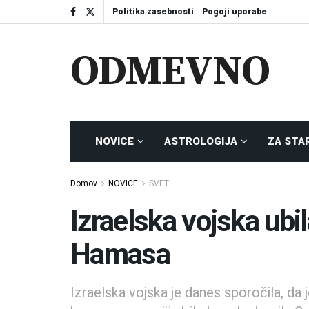
Politika zasebnosti
Pogoji uporabe
ODMEVNO
NOVICE
ASTROLOGIJA
ZA STA
Domov
NOVICE
SVET
Izraelska vojska ubi
Hamasa
Izraelska vojska je danes sporočila, 