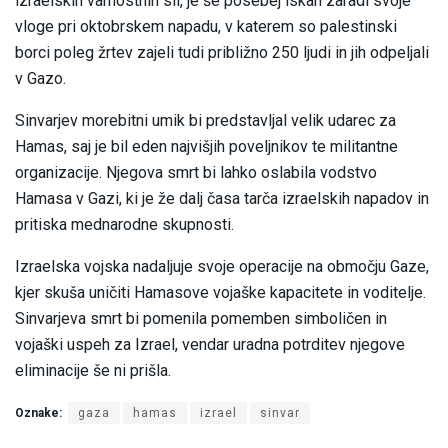
izraelskih varnostnih sil, je še posebej iskan zaradi svoje
vloge pri oktobrskem napadu, v katerem so palestinski
borci poleg žrtev zajeli tudi približno 250 ljudi in jih odpeljali
v Gazo.
Sinvarjev morebitni umik bi predstavljal velik udarec za
Hamas, saj je bil eden najvišjih poveljnikov te militantne
organizacije. Njegova smrt bi lahko oslabila vodstvo
Hamasa v Gazi, ki je že dalj časa tarča izraelskih napadov in
pritiska mednarodne skupnosti.
Izraelska vojska nadaljuje svoje operacije na območju Gaze,
kjer skuša uničiti Hamasove vojaške kapacitete in voditelje.
Sinvarjeva smrt bi pomenila pomemben simboličen in
vojaški uspeh za Izrael, vendar uradna potrditev njegove
eliminacije še ni prišla.
Oznake:
gaza
hamas
izrael
sinvar