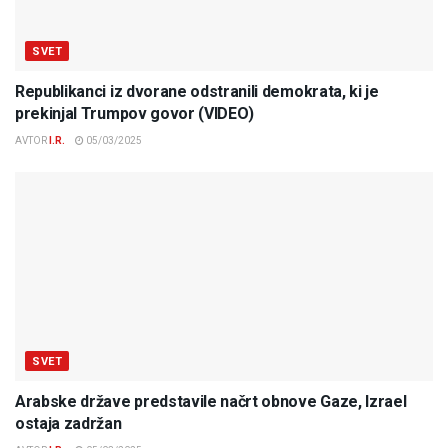
SVET
Republikanci iz dvorane odstranili demokrata, ki je
prekinjal Trumpov govor (VIDEO)
AVTOR
I.R.
05/03/2025
SVET
Arabske države predstavile načrt obnove Gaze, Izrael
ostaja zadržan