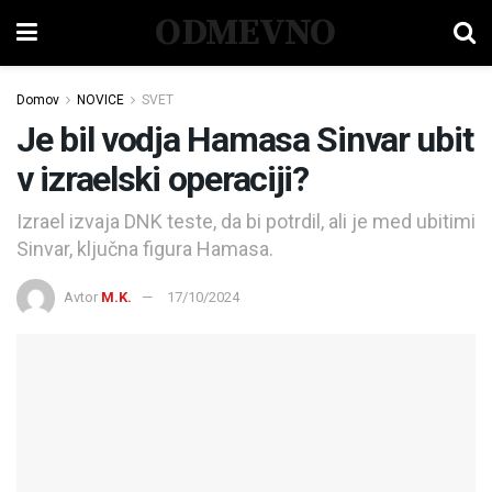
ODMEVNO
Domov
NOVICE
SVET
Je bil vodja Hamasa Sinvar ubit
v izraelski operaciji?
Izrael izvaja DNK teste, da bi potrdil, ali je med ubitimi
Sinvar, ključna figura Hamasa.
Avtor
M.K.
17/10/2024