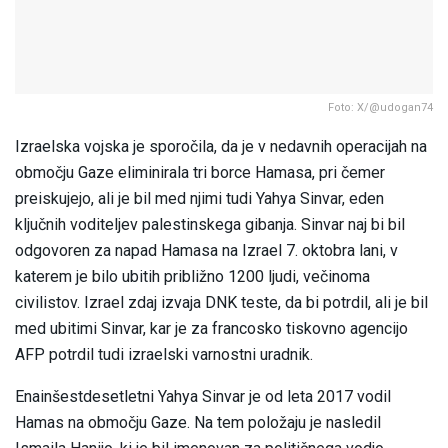
Foto: X/@udogan74
Izraelska vojska je sporočila, da je v nedavnih operacijah na
območju Gaze eliminirala tri borce Hamasa, pri čemer
preiskujejo, ali je bil med njimi tudi Yahya Sinvar, eden
ključnih voditeljev palestinskega gibanja. Sinvar naj bi bil
odgovoren za napad Hamasa na Izrael 7. oktobra lani, v
katerem je bilo ubitih približno 1200 ljudi, večinoma
civilistov. Izrael zdaj izvaja DNK teste, da bi potrdil, ali je bil
med ubitimi Sinvar, kar je za francosko tiskovno agencijo
AFP potrdil tudi izraelski varnostni uradnik.
Enainšestdesetletni Yahya Sinvar je od leta 2017 vodil
Hamas na območju Gaze. Na tem položaju je nasledil