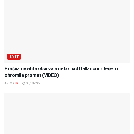
SVET
Prašna nevihta obarvala nebo nad Dallasom rdeče in
ohromila promet (VIDEO)
AVTOR
I.R.
05/03/2025