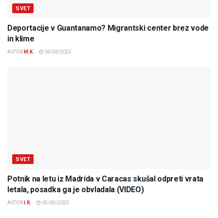
SVET
Deportacije v Guantanamo? Migrantski center brez vode
in klime
AVTOR
M.K.
06/03/2025
SVET
Potnik na letu iz Madrida v Caracas skušal odpreti vrata
letala, posadka ga je obvladala (VIDEO)
AVTOR
I.R.
05/03/2025