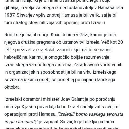
Ismaila Hanijo, ki je bil imenovan za političnega vodjo
gibanja, in velja za enega izmed ustanoviteljev Hamasa leta
1987. Sinvarjev vpliv znotraj Hamasa je bil velik, saj je bil
tudi strateg številnih vojaških operacij proti Izraelu.
Rodil se je na območju Khan Junisa v Gazi, kamor je bila
njegova družina pregnana ob ustanovitvi Izraela. Več kot 20
let je preživel v izraelskih zaporih, kjer naj bi se naučil
hebrejščine, kar mu je omogočilo boljše razumevanje
izraelskega varnostnega sistema. Zaradi svojih vodstvenih
in organizacijskih sposobnosti je bil na vrhu izraelskega
seznama iskanih oseb, še posebej po napadu lanskega
oktobra.
Izraelski obrambni minister Joav Galant je po poročanju
omrežja X jasno povedal, da bo Izrael nadaljeval s svojimi
operacijami proti Hamasu.
“Izsledili bomo vsakega terorista
in ga eliminirali,”
je zapisal. Sinvar, ki je bil ključna tarča