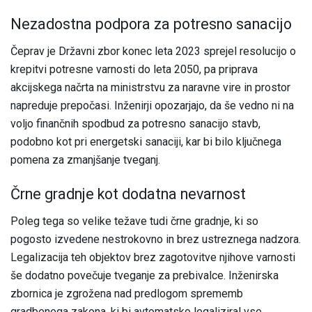
Nezadostna podpora za potresno sanacijo
Čeprav je Državni zbor konec leta 2023 sprejel resolucijo o
krepitvi potresne varnosti do leta 2050, pa priprava
akcijskega načrta na ministrstvu za naravne vire in prostor
napreduje prepočasi. Inženirji opozarjajo, da še vedno ni na
voljo finančnih spodbud za potresno sanacijo stavb,
podobno kot pri energetski sanaciji, kar bi bilo ključnega
pomena za zmanjšanje tveganj.
Črne gradnje kot dodatna nevarnost
Poleg tega so velike težave tudi črne gradnje, ki so
pogosto izvedene nestrokovno in brez ustreznega nadzora.
Legalizacija teh objektov brez zagotovitve njihove varnosti
še dodatno povečuje tveganje za prebivalce. Inženirska
zbornica je zgrožena nad predlogom sprememb
gradbenega zakona, ki bi avtomatsko legaliziral vse