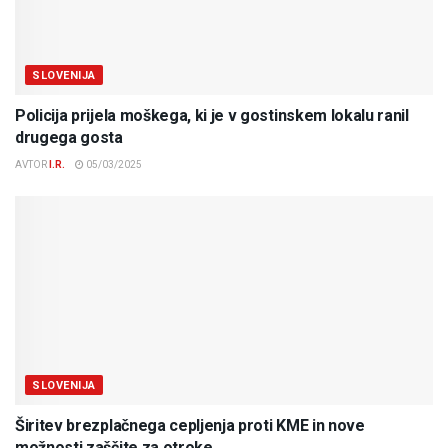
SLOVENIJA
Policija prijela moškega, ki je v gostinskem lokalu ranil
drugega gosta
AVTOR
I.R.
05/03/2025
SLOVENIJA
Širitev brezplačnega cepljenja proti KME in nove
možnosti zaščite za otroke