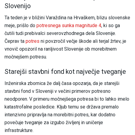
Slovenijo
Ta teden je v bližini Varaždina na Hrvaškem, blizu slovenske
meje, prišlo do
potresnega sunka magnitude 4
, ki so ga
čutili tudi prebivalci severovzhodnega dela Slovenije.
Čeprav ta
potres
ni povzročil večje škode ali terjal žrtev, je
vnovič opozoril na ranljivost Slovenije ob morebitnem
močnejšem potresu.
Starejši stavbni fond kot največje tveganje
Inženirska zbornica že dalj časa opozarja, da je starejši
stavbni fond v Sloveniji v večini primerov potresno
neodporen. V primeru močnejšega potresa bi to lahko imelo
katastrofalne posledice. Kljub temu se država premalo
intenzivno pripravlja na morebitni potres, kar dodatno
povečuje tveganje za izgubo življenj in uničenje
infrastrukture.