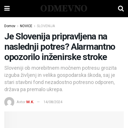
ODMEVNO
Domov
NOVICE
SLOVENIJA
Je Slovenija pripravljena na
naslednji potres? Alarmantno
opozorilo inženirske stroke
Sloveniji ob morebitnem močnem potresu grozita
izguba življenj in velika gospodarska škoda, saj je
stari stavbni fond nezadostno potresno odporen,
država pa premalo ukrepa.
Avtor
M.K.
14/08/2024