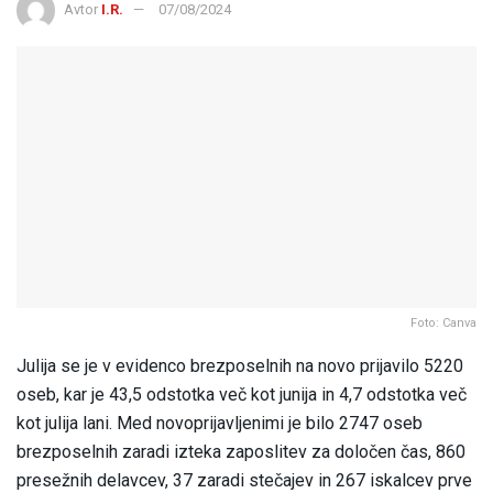
Avtor
I.R.
07/08/2024
Foto: Canva
Julija se je v evidenco brezposelnih na novo prijavilo 5220
oseb, kar je 43,5 odstotka več kot junija in 4,7 odstotka več
kot julija lani. Med novoprijavljenimi je bilo 2747 oseb
brezposelnih zaradi izteka zaposlitev za določen čas, 860
presežnih delavcev, 37 zaradi stečajev in 267 iskalcev prve