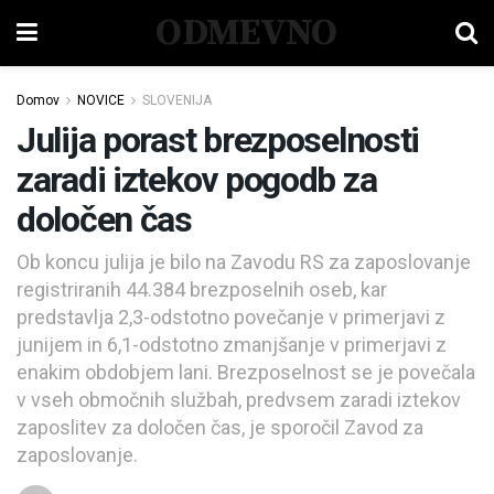
ODMEVNO
Domov
NOVICE
SLOVENIJA
Julija porast brezposelnosti
zaradi iztekov pogodb za
določen čas
Ob koncu julija je bilo na Zavodu RS za zaposlovanje
registriranih 44.384 brezposelnih oseb, kar
predstavlja 2,3-odstotno povečanje v primerjavi z
junijem in 6,1-odstotno zmanjšanje v primerjavi z
enakim obdobjem lani. Brezposelnost se je povečala
v vseh območnih službah, predvsem zaradi iztekov
zaposlitev za določen čas, je sporočil Zavod za
zaposlovanje.