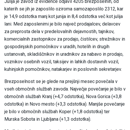
Julija je zavod iz evidence odjavil 4205 brezposelnih, od
katerih se jih je zaposlilo oziroma samozaposlilo 2312, kar
je 14,9 odstotka manj kot junija in 8,4 odstotka več kot julija
lani. Med zaposlenimi je bilo največ prodajalcev, delavcev
za preprosta dela v predelovalnih dejavnostih, tajnikov,
komercialnih zastopnikov za prodajo, čistilcev, strežnikov in
gospodinjskih pomočnikov v uradih, hotelih in drugih
ustanovah, skladiščnikov in uradnikov za nabavo in prodajo,
voznikov osebnih vozil, taksijev in lahkih dostavnih vozil,
kuhinjskih pomočnikov, natakarjev in poslovnih sekretarjev.
Brezposelnost se je glede na prejšnji mesec povečala v
vseh območnih službah zavoda. Največje povečanje je bilo v
območnih službah Kranj (+4,7 odstotka), Nova Gorica (+3,8
odstotka) in Novo mesto (+3,3 odstotka). Manjše povečanje
je bilo v območnih službah Koper (+1,8 odstotka) ter
Murska Sobota in Ljubljana (+1,3 odstotka).