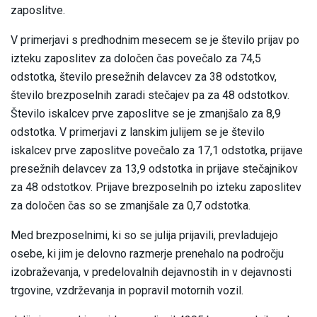
zaposlitve.
V primerjavi s predhodnim mesecem se je število prijav po
izteku zaposlitev za določen čas povečalo za 74,5
odstotka, število presežnih delavcev za 38 odstotkov,
število brezposelnih zaradi stečajev pa za 48 odstotkov.
Število iskalcev prve zaposlitve se je zmanjšalo za 8,9
odstotka. V primerjavi z lanskim julijem se je število
iskalcev prve zaposlitve povečalo za 17,1 odstotka, prijave
presežnih delavcev za 13,9 odstotka in prijave stečajnikov
za 48 odstotkov. Prijave brezposelnih po izteku zaposlitev
za določen čas so se zmanjšale za 0,7 odstotka.
Med brezposelnimi, ki so se julija prijavili, prevladujejo
osebe, ki jim je delovno razmerje prenehalo na področju
izobraževanja, v predelovalnih dejavnostih in v dejavnosti
trgovine, vzdrževanja in popravil motornih vozil.