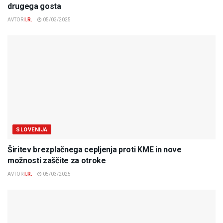
drugega gosta
AVTOR
I.R.
05/03/2025
SLOVENIJA
Širitev brezplačnega cepljenja proti KME in nove
možnosti zaščite za otroke
AVTOR
I.R.
05/03/2025