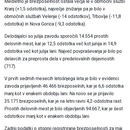
Medletno je brezposelnost ostala večja le v območni službi
Kranj (+1,5 odstotka), največje znižanje pa je bilo v
območnih službah Velenje (-14 odstotkov), Trbovlje (-11,8
odstotka) in Nova Gorica (-9,3 odstotka).
Delodajalci so julija zavodu sporočili 14.554 prostih
delovnih mest, kar je 12,5 odstotka več kot junija in 14,9
odstotka več kot julija lani. Največ povpraševanja je bilo po
delavcih za preprosta dela v predelovalnih dejavnostih
(717).
V prvih sedmih mesecih letošnjega leta je bilo v evidenci
zavoda prijavljenih 46.466 brezposelnih, kar je 6,6 odstotka
manj kot v enakem obdobju lani. Na novo se je prijavilo
35.171 brezposelnih, kar je na letni ravni 4,2-odstotna rast.
Prostih delovnih mest je bilo objavljenih 94.667, kar je šest
odstotkov manj kot v enakem obdobju lani.
Zadnji podatki o stopnji registrirane brezposelnosti za maj