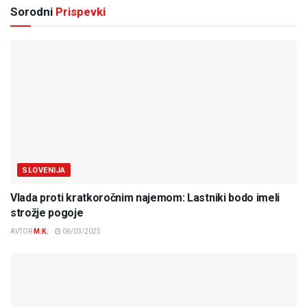
Sorodni
Prispevki
SLOVENIJA
Vlada proti kratkoročnim najemom: Lastniki bodo imeli
strožje pogoje
AVTOR
M.K.
06/03/2025