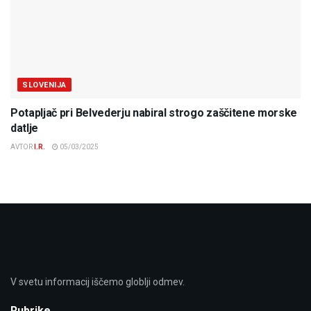
SLOVENIJA
Potapljač pri Belvederju nabiral strogo zaščitene morske
datlje
AVTOR
I.R.
05/03/2025
V svetu informacij iščemo globlji odmev.
Rubrike