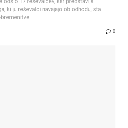
e odšlo 17 reševalcev, kar predstavlja
a, ki ju reševalci navajajo ob odhodu, sta
 obremenitve.
0