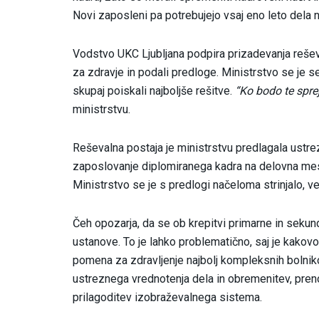
Novi zaposleni pa potrebujejo vsaj eno leto dela n
Vodstvo UKC Ljubljana podpira prizadevanja rešev
za zdravje in podali predloge. Ministrstvo se je s
skupaj poiskali najboljše rešitve.
“Ko bodo te spre
ministrstvu.
Reševalna postaja je ministrstvu predlagala ustr
zaposlovanje diplomiranega kadra na delovna me
Ministrstvo se je s predlogi načeloma strinjalo, v
Čeh opozarja, da se ob krepitvi primarne in sekun
ustanove. To je lahko problematično, saj je kakov
pomena za zdravljenje najbolj kompleksnih bolnik
ustreznega vrednotenja dela in obremenitev, pre
prilagoditev izobraževalnega sistema.