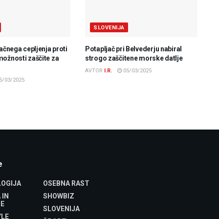
SLOVENIJA
lačnega cepljenja proti
Potapljač pri Belvederju nabiral
možnosti zaščite za
strogo zaščitene morske datlje
AVTOR
I.R.
05/03/2025
5/03/2025
e
OGIJA
OSEBNA RAST
 IN
SHOWBIZ
E
SLOVENIJA
YLE