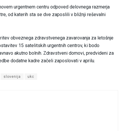
jihovem urgentnem centru odpoved delovnega razmerja
e, od katerih sta se dve zaposlili v bližnji reševalni
toritev obveznega zdravstvenega zavarovanja za letošnje
tavitev 15 satelitskih urgentnih centrov, ki bodo
ravnavo akutno bolnih. Zdravstveni domovi, predvideni za
edbe dodatne kadre začeli zaposlovati v aprilu.
slovenija
ukc