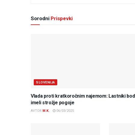
Sorodni
Prispevki
SLOVENIJA
Vlada proti kratkoročnim najemom: Lastniki bo
imeli strožje pogoje
AVTOR
M.K.
06/03/2025