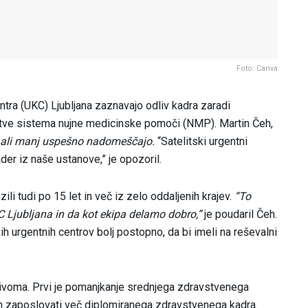
Foto: Canva
ntra (UKC) Ljubljana zaznavajo odliv kadra zaradi
epitve sistema nujne medicinske pomoči (NMP). Martin Čeh,
j ali manj uspešno nadomeščajo.
“Satelitski urgentni
der iz naše ustanove,” je opozoril.
zili tudi po 15 let in več iz zelo oddaljenih krajev.
“To
KC Ljubljana in da kot ekipa delamo dobro,”
je poudaril Čeh.
kih urgentnih centrov bolj postopno, da bi imeli na reševalni
ivoma. Prvi je pomanjkanje srednjega zdravstvenega
 in zaposlovati več diplomiranega zdravstvenega kadra.