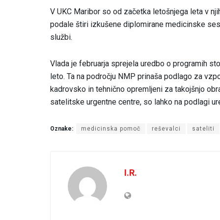
V UKC Maribor so od začetka letošnjega leta v n
podale štiri izkušene diplomirane medicinske sestr
službi.
Vlada je februarja sprejela uredbo o programih s
leto. Ta na področju NMP prinaša podlago za vzpos
kadrovsko in tehnično opremljeni za takojšnjo ob
satelitske urgentne centre, so lahko na podlagi ur
Oznake:
medicinska pomoč
reševalci
sateliti
I.R.