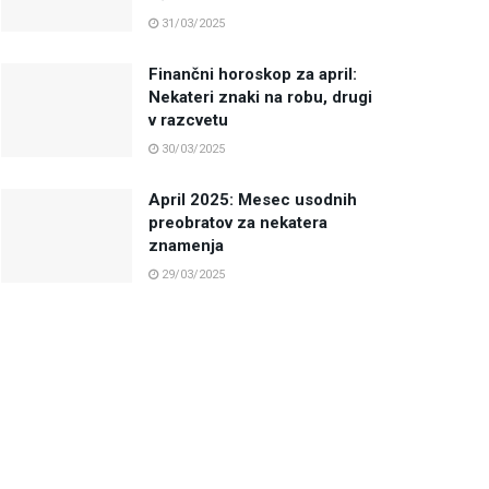
31/03/2025
Finančni horoskop za april:
Nekateri znaki na robu, drugi
v razcvetu
30/03/2025
April 2025: Mesec usodnih
preobratov za nekatera
znamenja
29/03/2025