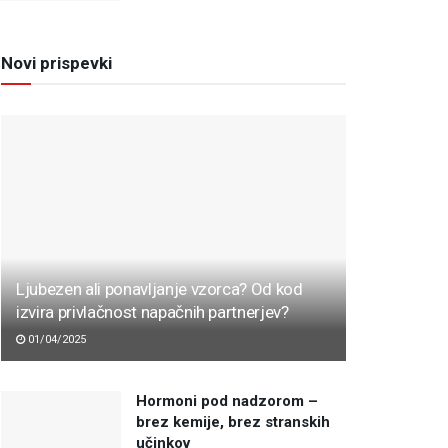
Novi prispevki
Ljubezen ali ponavljanje vzorca? Od kod
izvira privlačnost napačnih partnerjev?
01/04/2025
Hormoni pod nadzorom –
brez kemije, brez stranskih
učinkov