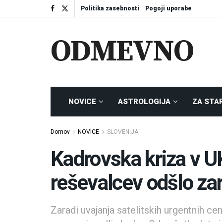
Politika zasebnosti
Pogoji uporabe
ODMEVNO
NOVICE
ASTROLOGIJA
ZA STA
Domov
NOVICE
SLOVENIJA
Kadrovska kriza v U
reševalcev odšlo zar
Zaradi uvajanja satelitskih urgentnih cen