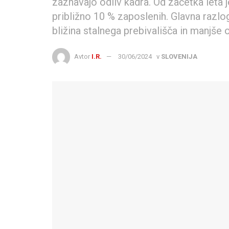
zaznavajo odliv kadra. Od začetka leta j
približno 10 % zaposlenih. Glavna razlog
bližina stalnega prebivališča in manjše
Avtor
I.R.
30/06/2024
v
SLOVENIJA