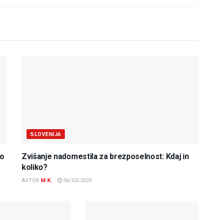
SLOVENIJA
do
Zvišanje nadomestila za brezposelnost: Kdaj in
koliko?
AVTOR
M.K.
06/03/2025