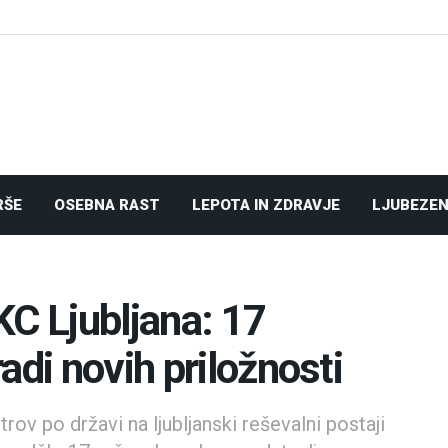
RŠE
OSEBNA RAST
LEPOTA IN ZDRAVJE
LJUBEZEN
KC Ljubljana: 17
adi novih priložnosti
trov po državi na ljubljanski reševalni postaji