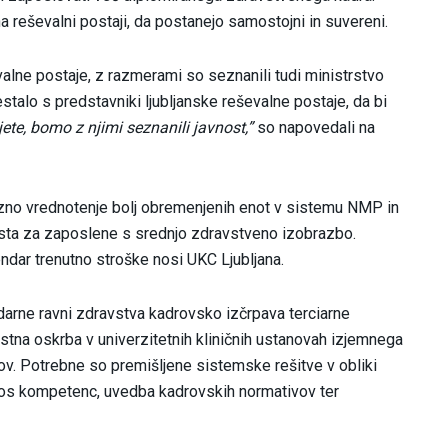
a reševalni postaji, da postanejo samostojni in suvereni.
alne postaje, z razmerami so seznanili tudi ministrstvo
estalo s predstavniki ljubljanske reševalne postaje, da bi
jete, bomo z njimi seznanili javnost,”
so napovedali na
ezno vrednotenje bolj obremenjenih enot v sistemu NMP in
sta za zaposlene s srednjo zdravstveno izobrazbo.
endar trenutno stroške nosi UKC Ljubljana.
darne ravni zdravstva kadrovsko izčrpava terciarne
ostna oskrba v univerzitetnih kliničnih ustanovah izjemnega
ov. Potrebne so premišljene sistemske rešitve v obliki
nos kompetenc, uvedba kadrovskih normativov ter