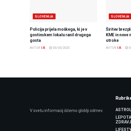
SLOVENIJA
SLOVENIJA
Policija prijela moškega, ki je v
Širitev brezp
gostinskem lokalu ranil drugega
KME in nove 
gosta
otroke
AVTOR
I.R.
05/03/2025
AVTOR
I.R.
0
Rubrik
ASTROL
V svetu informacij iščemo globlji odmev.
LEPOTA
ZDRAVJ
LIFEST