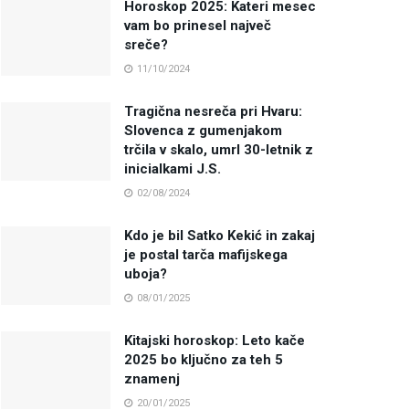
Horoskop 2025: Kateri mesec
vam bo prinesel največ
sreče?
11/10/2024
Tragična nesreča pri Hvaru:
Slovenca z gumenjakom
trčila v skalo, umrl 30-letnik z
inicialkami J.S.
02/08/2024
Kdo je bil Satko Kekić in zakaj
je postal tarča mafijskega
uboja?
08/01/2025
Kitajski horoskop: Leto kače
2025 bo ključno za teh 5
znamenj
20/01/2025