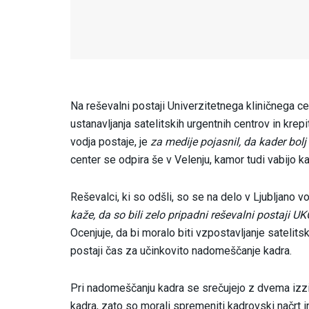
Na reševalni postaji Univerzitetnega kliničnega ce
ustanavljanja satelitskih urgentnih centrov in kr
vodja postaje, je
za medije pojasnil, da kader bol
center se odpira še v Velenju, kamor tudi vabijo ka
Reševalci, ki so odšli, so se na delo v Ljubljano vo
kaže, da so bili zelo pripadni reševalni postaji U
Ocenjuje, da bi moralo biti vzpostavljanje satelits
postaji čas za učinkovito nadomeščanje kadra.
Pri nadomeščanju kadra se srečujejo z dvema izz
kadra, zato so morali spremeniti kadrovski načrt