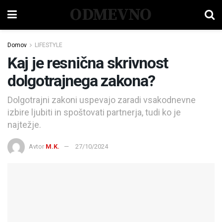
ODMEVNO
Domov
LIFESTYLE
Kaj je resnična skrivnost
dolgotrajnega zakona?
Dolgotrajni zakoni uspevajo zaradi vsakodnevne
izbire ljubiti in spoštovati partnerja, tudi ko je
najtežje.
Avtor
M.K.
27/10/2024