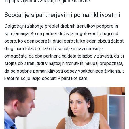
in pripravljenost vztrajati, ne glede na ovire.
Soočanje s partnerjevimi pomanjkljivostmi
Dolgotrajni zakon je preplet drobnih trenutkov podpore in
sprejemanja. Ko en partner doživlja negotovost, drugi nudi
oporo; ko eden pogreši, drugi oprosti; ko eden občuti žalost,
drugi nudi tolažbo. Takšno sočutje in razumevanje
omogočata, da oba partnerja najdeta tolažbo v zavesti, da si
stojita ob strani tudi v najtežjih trenutkih. Skupaj prepoznata,
da so osebne pomanjkljivosti odsev vsakdanjega življenja, s
katerim se je lažje soočati v paru kot sam.