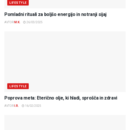
LIFESTYLE
Pomladni rituali za boljšo energijo in notranji sijaj
AVTOR
M.K.
26/03/2025
LIFESTYLE
Poprova meta: Eterično olje, ki hladi, sprošča in zdravi
AVTOR
I.R.
16/02/2025