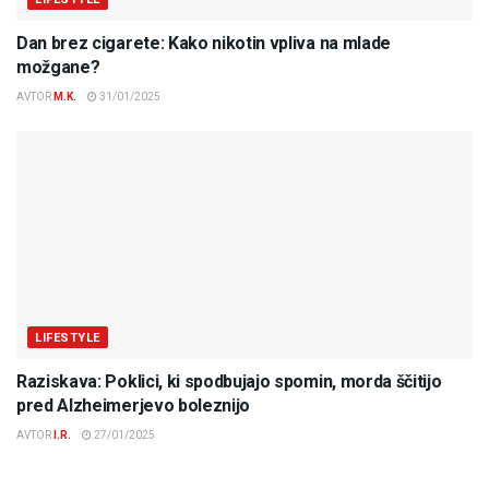
Dan brez cigarete: Kako nikotin vpliva na mlade
možgane?
AVTOR
M.K.
31/01/2025
LIFESTYLE
Raziskava: Poklici, ki spodbujajo spomin, morda ščitijo
pred Alzheimerjevo boleznijo
AVTOR
I.R.
27/01/2025