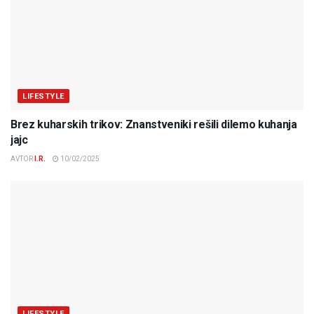
LIFESTYLE
Brez kuharskih trikov: Znanstveniki rešili dilemo kuhanja
jajc
AVTOR
I.R.
10/02/2025
LIFESTYLE