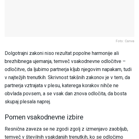
Foto: Canva
Dolgotrajni zakoni niso rezultat popolne harmonije ali
brezhibnega ujemanja, temveč vsakodnevne odločitve –
odločitve, da ljubimo partnerja kljub njegovim napakam, tudi
v najtežjih trenutkih. Skrivnost takšnih zakonov je v tem, da
partnerja vztrajata v plesu, katerega korakov nihče ne
obvlada povsem, a se vsak dan znova odločita, da bosta
skupaj plesala naprej.
Pomen vsakodnevne izbire
Resnična zaveza se ne zgodi zgolj z izmenjavo zaobljub,
temveč v številnih vsakdanjih trenutkih, ko se odločimo