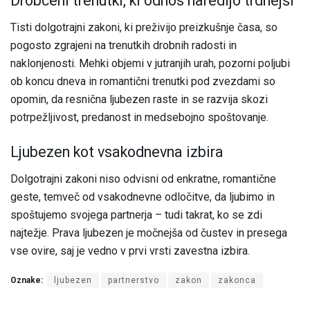
Drobceni trenutki, ki odnos naredijo trdnejši
Tisti dolgotrajni zakoni, ki preživijo preizkušnje časa, so
pogosto zgrajeni na trenutkih drobnih radosti in
naklonjenosti. Mehki objemi v jutranjih urah, pozorni poljubi
ob koncu dneva in romantični trenutki pod zvezdami so
opomin, da resnična ljubezen raste in se razvija skozi
potrpežljivost, predanost in medsebojno spoštovanje.
Ljubezen kot vsakodnevna izbira
Dolgotrajni zakoni niso odvisni od enkratne, romantične
geste, temveč od vsakodnevne odločitve, da ljubimo in
spoštujemo svojega partnerja – tudi takrat, ko se zdi
najtežje. Prava ljubezen je močnejša od čustev in presega
vse ovire, saj je vedno v prvi vrsti zavestna izbira.
Oznake:
ljubezen
partnerstvo
zakon
zakonca