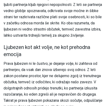
ljubiti partnerja kljub njegovi nepopolnosti. Z leti se partnerja
vedno globlje spoznavata, odkrivata svoje močne in šibke
strani ter razkrivata različne plati svoje osebnosti, ki so bile
v začetku odnosa morda še skrite. Ko oba razumeta, da
ljubezen ni vedno strastni občutek, temveč zavestna izbira,
lahko ustvarita trdnejši temelj za skupno življenje.
Ljubezen kot akt volje, ne kot prehodna
emocija
Prava ljubezen ni le čustvo; je dejanje volje, ki zahteva od
partnerjev, da vsak dan znova izberejo svoj odnos. Z leti
zakon postane prostor, kjer ne delujemo zgolj iz trenutnega
občutka, temveč iz odločitev, ki odražajo našo zavezo. V
dolgotrajnih odnosih pridejo trenutki, ko partnerja izkusita
razočaranje, ko eden zgreši ali je nepravičen do drugega.
Takrat je prava ljubezen pokazana skozi sočutje, odpuščanje