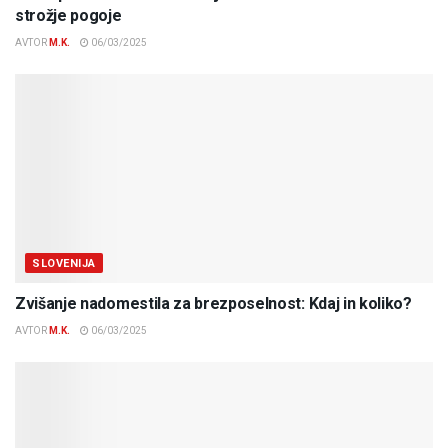
strožje pogoje
AVTOR
M.K.
06/03/2025
SLOVENIJA
Zvišanje nadomestila za brezposelnost: Kdaj in koliko?
AVTOR
M.K.
06/03/2025