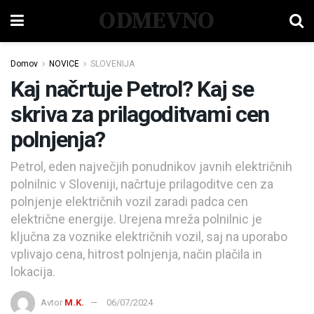
ODMEVNO
Domov
NOVICE
SLOVENIJA
Kaj načrtuje Petrol? Kaj se
skriva za prilagoditvami cen
polnjenja?
Petrol, eden največjih ponudnikov javnih električnih
polnilnic v Sloveniji, načrtuje prilagoditve cen za
polnjenje električnih vozil zaradi padca cen
električne energije. Urejena mreža polnilnic je
ključna za voznike električnih vozil, saj na uporabo
vplivajo cena, hitrost polnjenja, način plačila in
lokacija.
Avtor
M.K.
06/07/2024