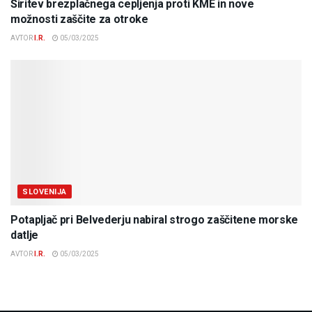
Širitev brezplačnega cepljenja proti KME in nove
možnosti zaščite za otroke
AVTOR
I.R.
05/03/2025
SLOVENIJA
Potapljač pri Belvederju nabiral strogo zaščitene morske
datlje
AVTOR
I.R.
05/03/2025