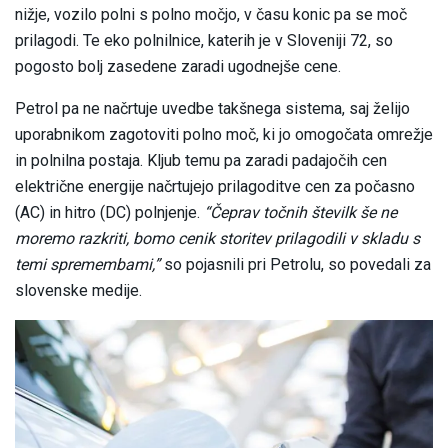
nižje, vozilo polni s polno močjo, v času konic pa se moč
prilagodi. Te eko polnilnice, katerih je v Sloveniji 72, so
pogosto bolj zasedene zaradi ugodnejše cene.
Petrol pa ne načrtuje uvedbe takšnega sistema, saj želijo
uporabnikom zagotoviti polno moč, ki jo omogočata omrežje
in polnilna postaja. Kljub temu pa zaradi padajočih cen
električne energije načrtujejo prilagoditve cen za počasno
(AC) in hitro (DC) polnjenje.
“Čeprav točnih številk še ne
moremo razkriti, bomo cenik storitev prilagodili v skladu s
temi spremembami,”
so pojasnili pri Petrolu, so povedali za
slovenske medije.