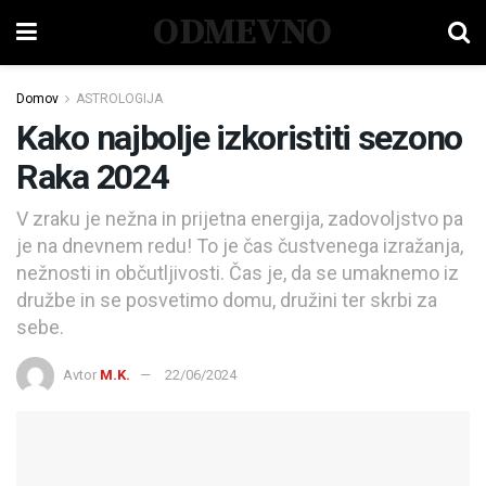
ODMEVNO
Domov
ASTROLOGIJA
Kako najbolje izkoristiti sezono
Raka 2024
V zraku je nežna in prijetna energija, zadovoljstvo pa
je na dnevnem redu! To je čas čustvenega izražanja,
nežnosti in občutljivosti. Čas je, da se umaknemo iz
družbe in se posvetimo domu, družini ter skrbi za
sebe.
Avtor
M.K.
22/06/2024