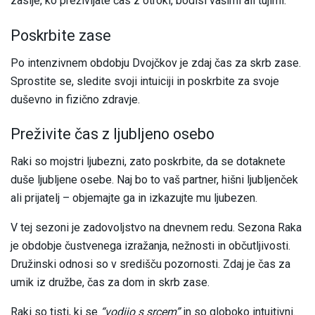
zasije, ko preživljate čas z otroki, bodisi vašimi ali tujimi.
Poskrbite zase
Po intenzivnem obdobju Dvojčkov je zdaj čas za skrb zase.
Sprostite se, sledite svoji intuiciji in poskrbite za svoje
duševno in fizično zdravje.
Preživite čas z ljubljeno osebo
Raki so mojstri ljubezni, zato poskrbite, da se dotaknete
duše ljubljene osebe. Naj bo to vaš partner, hišni ljubljenček
ali prijatelj – objemajte ga in izkazujte mu ljubezen.
V tej sezoni je zadovoljstvo na dnevnem redu. Sezona Raka
je obdobje čustvenega izražanja, nežnosti in občutljivosti.
Družinski odnosi so v središču pozornosti. Zdaj je čas za
umik iz družbe, čas za dom in skrb zase.
Raki so tisti, ki se
“vodijo s srcem”
in so globoko intuitivni.