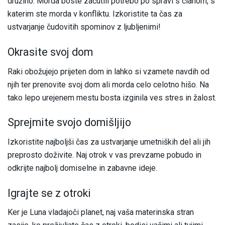
družino. Morda boste začutili potrebo po spravi s članom, s
katerim ste morda v konfliktu. Izkoristite ta čas za
ustvarjanje čudovitih spominov z ljubljenimi!
Okrasite svoj dom
Raki obožujejo prijeten dom in lahko si vzamete navdih od
njih ter prenovite svoj dom ali morda celo celotno hišo. Na
tako lepo urejenem mestu bosta izginila ves stres in žalost.
Sprejmite svojo domišljijo
Izkoristite najboljši čas za ustvarjanje umetniških del ali jih
preprosto doživite. Naj otrok v vas prevzame pobudo in
odkrijte najbolj domiselne in zabavne ideje.
Igrajte se z otroki
Ker je Luna vladajoči planet, naj vaša materinska stran