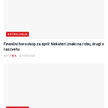
ASTROLOGIJA
Finančni horoskop za april: Nekateri znaki na robu, drugi v
razcvetu
AVTOR
M.K.
30/03/2025