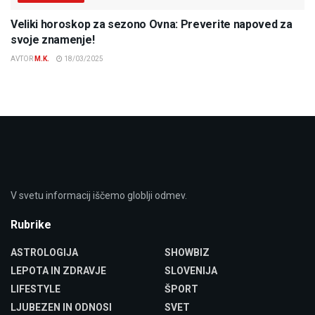
Veliki horoskop za sezono Ovna: Preverite napoved za
svoje znamenje!
AVTOR
M.K.
18/03/2025
V svetu informacij iščemo globlji odmev.
Rubrike
ASTROLOGIJA
SHOWBIZ
LEPOTA IN ZDRAVJE
SLOVENIJA
LIFESTYLE
ŠPORT
LJUBEZEN IN ODNOSI
SVET