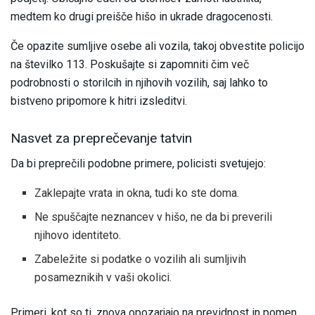
medtem ko drugi preišče hišo in ukrade dragocenosti.
Če opazite sumljive osebe ali vozila, takoj obvestite policijo
na številko 113. Poskušajte si zapomniti čim več
podrobnosti o storilcih in njihovih vozilih, saj lahko to
bistveno pripomore k hitri izsleditvi.
Nasvet za preprečevanje tatvin
Da bi preprečili podobne primere, policisti svetujejo:
Zaklepajte vrata in okna, tudi ko ste doma.
Ne spuščajte neznancev v hišo, ne da bi preverili
njihovo identiteto.
Zabeležite si podatke o vozilih ali sumljivih
posameznikih v vaši okolici.
Primeri, kot so ti, znova opozarjajo na previdnost in pomen