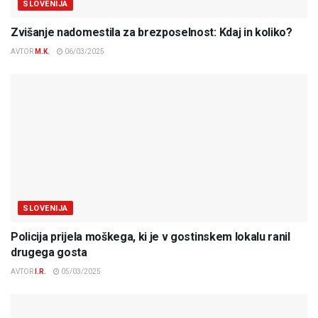
SLOVENIJA
Zvišanje nadomestila za brezposelnost: Kdaj in koliko?
AVTOR
M.K.
06/03/2025
SLOVENIJA
Policija prijela moškega, ki je v gostinskem lokalu ranil
drugega gosta
AVTOR
I.R.
05/03/2025