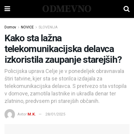
ODMEVNO
Domov
NOVICE
SLOVENIJA
Kako sta lažna
telekomunikacijska delavca
izkoristila zaupanje starejših?
Policijska uprava Celje je v ponedeljek obravnavala
štiri tatvine, kjer sta se storilca izdajala za
telekomunikacijska delavca. S pretvezo sta vstopila
v domove, zamotila lastnike in ukradla denar ter
zlatnino, predvsem pri starejših občanih.
Avtor
M.K.
28/01/2025