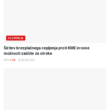
SLOVENIJA
Širitev brezplačnega cepljenja proti KME in nove
možnosti zaščite za otroke
AVTOR
I.R.
05/03/2025