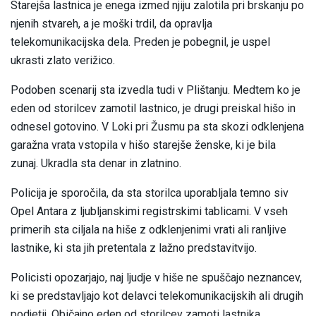
Starejša lastnica je enega izmed njiju zalotila pri brskanju po
njenih stvareh, a je moški trdil, da opravlja
telekomunikacijska dela. Preden je pobegnil, je uspel
ukrasti zlato verižico.
Podoben scenarij sta izvedla tudi v Plištanju. Medtem ko je
eden od storilcev zamotil lastnico, je drugi preiskal hišo in
odnesel gotovino. V Loki pri Žusmu pa sta skozi odklenjena
garažna vrata vstopila v hišo starejše ženske, ki je bila
zunaj. Ukradla sta denar in zlatnino.
Policija je sporočila, da sta storilca uporabljala temno siv
Opel Antara z ljubljanskimi registrskimi tablicami. V vseh
primerih sta ciljala na hiše z odklenjenimi vrati ali ranljive
lastnike, ki sta jih pretentala z lažno predstavitvijo.
Policisti opozarjajo, naj ljudje v hiše ne spuščajo neznancev,
ki se predstavljajo kot delavci telekomunikacijskih ali drugih
podjetij. Običajno eden od storilcev zamoti lastnika,