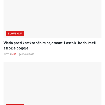
SLOVENIJA
Vlada proti kratkoročnim najemom: Lastniki bodo imeli
strožje pogoje
AVTOR
M.K.
06/03/2025