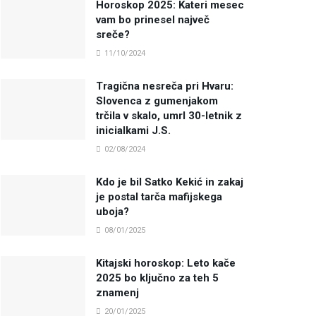
Horoskop 2025: Kateri mesec
vam bo prinesel največ
sreče?
11/10/2024
Tragična nesreča pri Hvaru:
Slovenca z gumenjakom
trčila v skalo, umrl 30-letnik z
inicialkami J.S.
02/08/2024
Kdo je bil Satko Kekić in zakaj
je postal tarča mafijskega
uboja?
08/01/2025
Kitajski horoskop: Leto kače
2025 bo ključno za teh 5
znamenj
20/01/2025