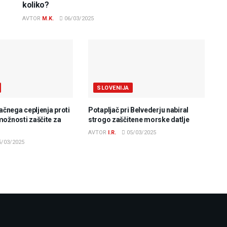
koliko?
AVTOR
M.K.
06/03/2025
SLOVENIJA
lačnega cepljenja proti
Potapljač pri Belvederju nabiral
možnosti zaščite za
strogo zaščitene morske datlje
AVTOR
I.R.
05/03/2025
/03/2025