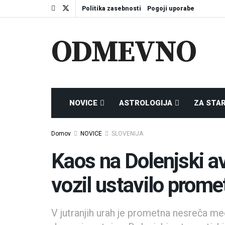
Politika zasebnosti
Pogoji uporabe
ODMEVNO
NOVICE
ASTROLOGIJA
ZA STA
Domov
NOVICE
SLOVENIJA
Kaos na Dolenjski av
vozil ustavilo prome
V jutranjih urah je prometna nesreča m