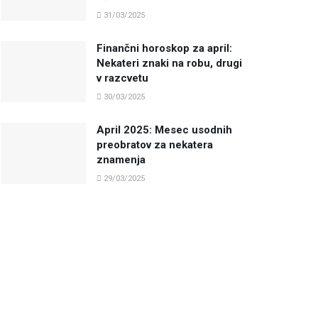
31/03/2025
Finančni horoskop za april:
Nekateri znaki na robu, drugi
v razcvetu
30/03/2025
April 2025: Mesec usodnih
preobratov za nekatera
znamenja
29/03/2025