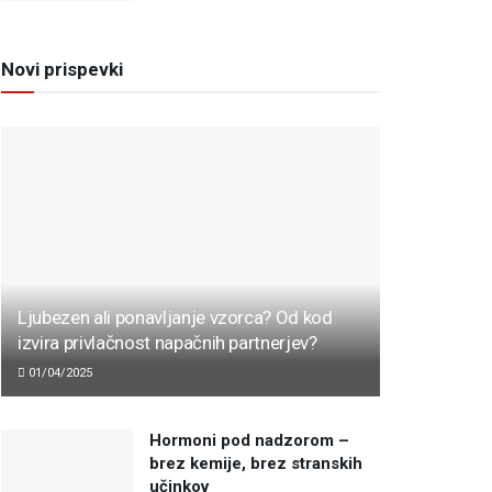
Novi prispevki
Ljubezen ali ponavljanje vzorca? Od kod
izvira privlačnost napačnih partnerjev?
01/04/2025
Hormoni pod nadzorom –
brez kemije, brez stranskih
učinkov