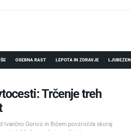
RŠE
OSEBNA RAST
LEPOTA IN ZDRAVJE
LJUBEZEN
tocesti: Trčenje treh
t
ed Ivančno Gorico in Bičem povzročila skoraj