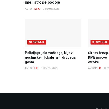
imeli strožje pogoje
AVTOR
M.K.
06/03/2025
SLOVENIJA
SLOVENIJA
Policija prijela moškega, ki je v
Širitev brezp
gostinskem lokalu ranil drugega
KME in nove 
gosta
otroke
AVTOR
I.R.
05/03/2025
AVTOR
I.R.
05