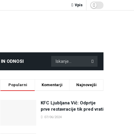
Vpis
 IN ODNOSI
Popularni
Komentarji
Najnovejši
KFC Ljubljana Vič: Odprtje
prve restavracije tik pred vrati
07/06/2024