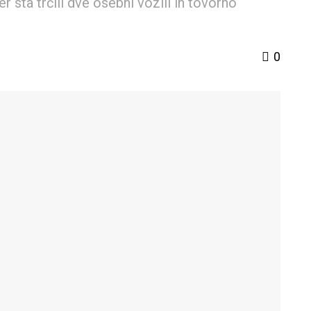
er sta trčili dve osebni vozili in tovorno
0