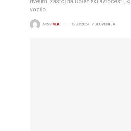
dveurni zastoj na Dolenjski avtocesti, kj
vozilo.
Avtor
M.K.
10/08/2024
v
SLOVENIJA