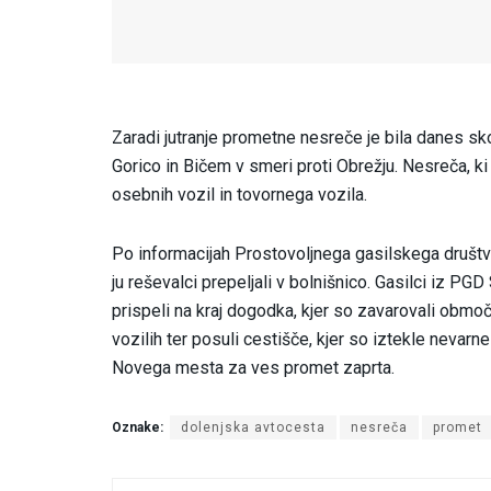
Zaradi jutranje prometne nesreče je bila danes sk
Gorico in Bičem v smeri proti Obrežju. Nesreča, ki 
osebnih vozil in tovornega vozila.
Po informacijah Prostovoljnega gasilskega društva
ju reševalci prepeljali v bolnišnico. Gasilci iz PGD
prispeli na kraj dogodka, kjer so zavarovali obmo
vozilih ter posuli cestišče, kjer so iztekle nevarn
Novega mesta za ves promet zaprta.
Oznake:
dolenjska avtocesta
nesreča
promet