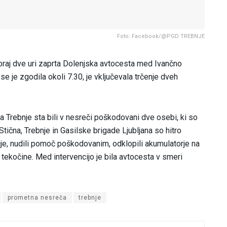
Foto: Facebook/@PGD TREBNJE
oraj dve uri zaprta Dolenjska avtocesta med Ivančno
se je zgodila okoli 7.30, je vključevala trčenje dveh
 Trebnje sta bili v nesreči poškodovani dve osebi, ki so
 Stična, Trebnje in Gasilske brigade Ljubljana so hitro
čje, nudili pomoč poškodovanim, odklopili akumulatorje na
e tekočine. Med intervencijo je bila avtocesta v smeri
prometna nesreča
trebnje