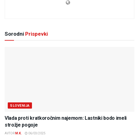
Sorodni
Prispevki
SLOVENIJA
Vlada proti kratkoročnim najemom: Lastniki bodo imeli
strožje pogoje
AVTOR
M.K.
06/03/2025