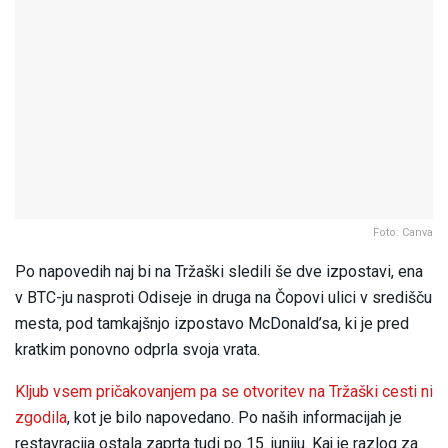
Foto: Canva
Po napovedih naj bi na Tržaški sledili še dve izpostavi, ena
v BTC-ju nasproti Odiseje in druga na Čopovi ulici v središču
mesta, pod tamkajšnjo izpostavo McDonald’sa, ki je pred
kratkim ponovno odprla svoja vrata.
Kljub vsem pričakovanjem pa se otvoritev na Tržaški cesti ni
zgodila
, kot je bilo napovedano. Po naših informacijah je
restavracija ostala zaprta tudi po 15. juniju. Kaj je razlog za