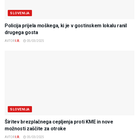
SLOVENIJA
Policija prijela moškega, ki je v gostinskem lokalu ranil
drugega gosta
AVTOR
I.R.
05/03/2025
SLOVENIJA
Širitev brezplačnega cepljenja proti KME in nove
možnosti zaščite za otroke
AVTOR
I.R.
05/03/2025