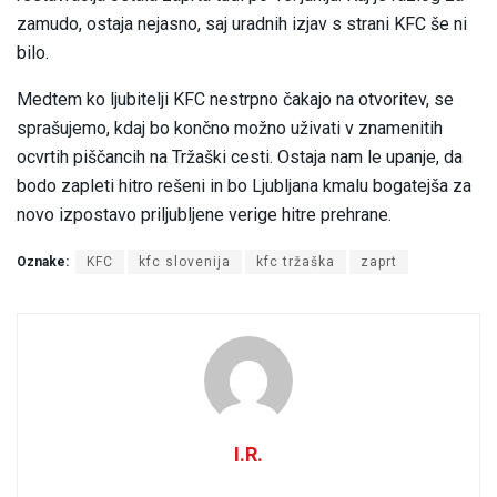
zamudo, ostaja nejasno, saj uradnih izjav s strani KFC še ni
bilo.
Medtem ko ljubitelji KFC nestrpno čakajo na otvoritev, se
sprašujemo, kdaj bo končno možno uživati v znamenitih
ocvrtih piščancih na Tržaški cesti. Ostaja nam le upanje, da
bodo zapleti hitro rešeni in bo Ljubljana kmalu bogatejša za
novo izpostavo priljubljene verige hitre prehrane.
Oznake:
KFC
kfc slovenija
kfc tržaška
zaprt
I.R.