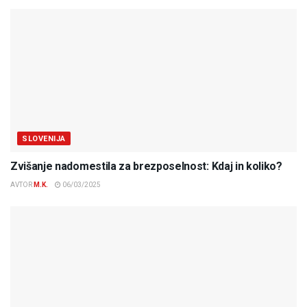
SLOVENIJA
Zvišanje nadomestila za brezposelnost: Kdaj in koliko?
AVTOR
M.K.
06/03/2025