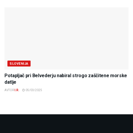
SLOVENIJA
Potapljač pri Belvederju nabiral strogo zaščitene morske
datlje
AVTOR
I.R.
05/03/2025