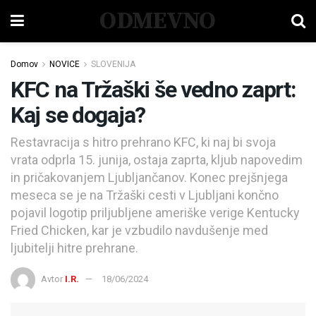
ODMEVNO
Domov
NOVICE
SLOVENIJA
KFC na Tržaški še vedno zaprt:
Kaj se dogaja?
Restavracija s hitro prehrano KFC, ki naj bi svoja
vrata odprla 15. junija, ostaja zaprta, kljub napovedim
in pričakovanjem Ljubljančanov. Konec prejšnjega
meseca se je na Tržaški cesti v Ljubljani končno
pojavil logotip priljubljene ameriške verige Kentucky
Fried Chicken, kar je vzbudilo navdušenje med
ljubitelji hitre prehrane.
Avtor
I.R.
18/06/2024