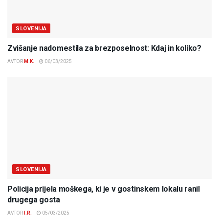
SLOVENIJA
Zvišanje nadomestila za brezposelnost: Kdaj in koliko?
AVTOR
M.K.
06/03/2025
SLOVENIJA
Policija prijela moškega, ki je v gostinskem lokalu ranil
drugega gosta
AVTOR
I.R.
05/03/2025