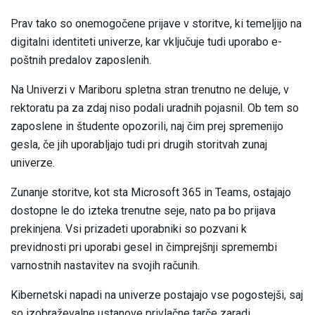
Prav tako so onemogočene prijave v storitve, ki temeljijo na
digitalni identiteti univerze, kar vključuje tudi uporabo e-
poštnih predalov zaposlenih.
Na Univerzi v Mariboru spletna stran trenutno ne deluje, v
rektoratu pa za zdaj niso podali uradnih pojasnil. Ob tem so
zaposlene in študente opozorili, naj čim prej spremenijo
gesla, če jih uporabljajo tudi pri drugih storitvah zunaj
univerze.
Zunanje storitve, kot sta Microsoft 365 in Teams, ostajajo
dostopne le do izteka trenutne seje, nato pa bo prijava
prekinjena. Vsi prizadeti uporabniki so pozvani k
previdnosti pri uporabi gesel in čimprejšnji spremembi
varnostnih nastavitev na svojih računih.
Kibernetski napadi na univerze postajajo vse pogostejši, saj
so izobraževalne ustanove privlačne tarče zaradi