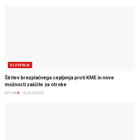
SLOVENIJA
Širitev brezplačnega cepljenja proti KME in nove
možnosti zaščite za otroke
AVTOR
I.R.
05/03/2025