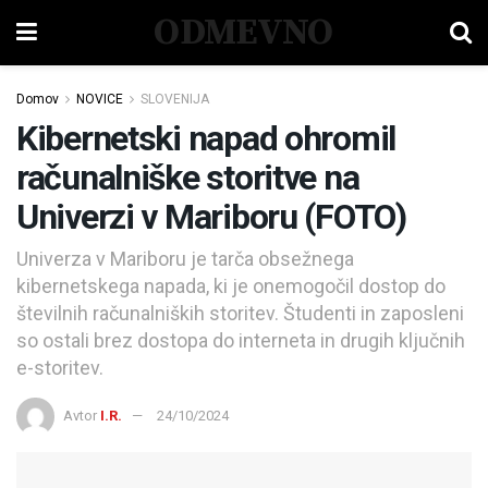
ODMEVNO
Domov
NOVICE
SLOVENIJA
Kibernetski napad ohromil
računalniške storitve na
Univerzi v Mariboru (FOTO)
Univerza v Mariboru je tarča obsežnega
kibernetskega napada, ki je onemogočil dostop do
številnih računalniških storitev. Študenti in zaposleni
so ostali brez dostopa do interneta in drugih ključnih
e-storitev.
Avtor
I.R.
24/10/2024