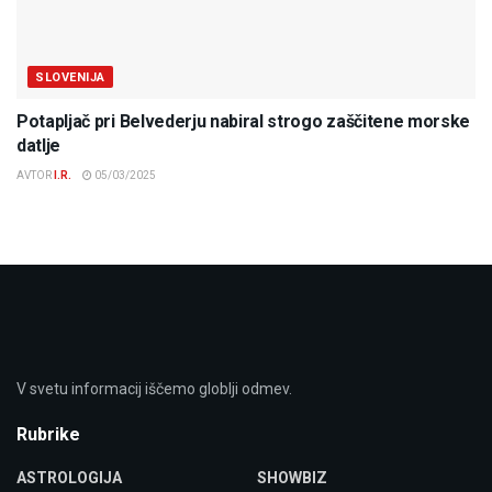
SLOVENIJA
Potapljač pri Belvederju nabiral strogo zaščitene morske
datlje
AVTOR
I.R.
05/03/2025
V svetu informacij iščemo globlji odmev.
Rubrike
ASTROLOGIJA
SHOWBIZ