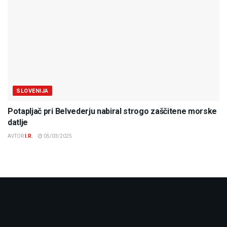
SLOVENIJA
Potapljač pri Belvederju nabiral strogo zaščitene morske
datlje
AVTOR
I.R.
05/03/2025