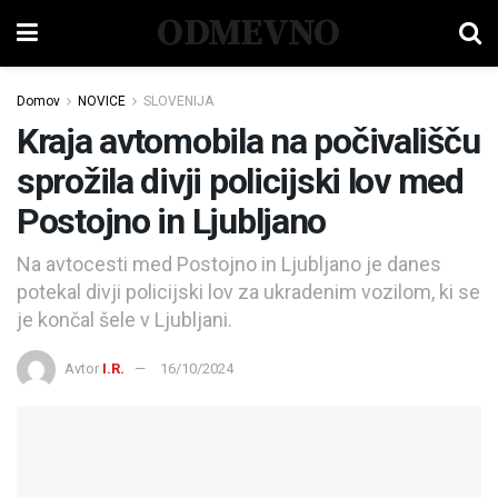
ODMEVNO
Domov
NOVICE
SLOVENIJA
Kraja avtomobila na počivališču
sprožila divji policijski lov med
Postojno in Ljubljano
Na avtocesti med Postojno in Ljubljano je danes
potekal divji policijski lov za ukradenim vozilom, ki se
je končal šele v Ljubljani.
Avtor
I.R.
16/10/2024