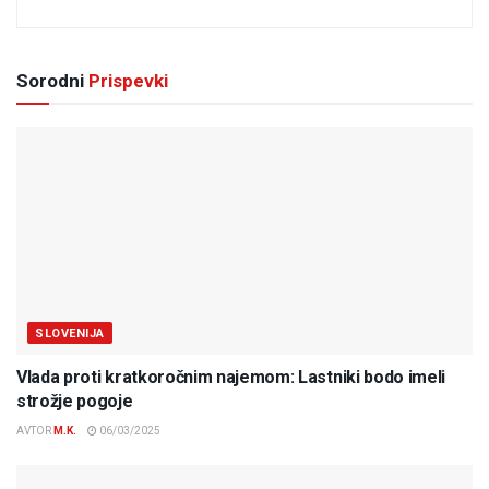
Sorodni
Prispevki
SLOVENIJA
Vlada proti kratkoročnim najemom: Lastniki bodo imeli
strožje pogoje
AVTOR
M.K.
06/03/2025