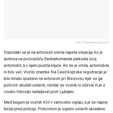
Foto: Posnetek zaslona X
Dopoldan se je na avtocesti odvila napeta situacija, ko je
lastnica na počivališču Ravbarkomanda parkirala svoj
avtomobil, a v njem pustila ključe. Ko se je vrnila, avtomobila
ni bilo več. Vozilo znamke Kia Ceed koprske registracije je
bilo kmalu opaženo na avtocesti pri Brezovici, kjer so ga
policisti skušali ustaviti, vendar se voznik ni odzval in je z
visoko hitrostjo nadaljeval proti Ljubljani.
Med begom je voznik trčil v varnostno ograjo, a je še naprej
bežal pred policijo. Policistom je uspelo ustaviti ukradeno