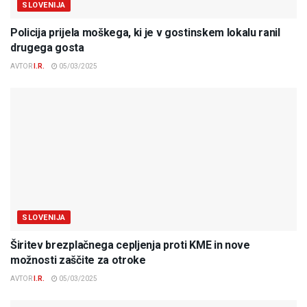
SLOVENIJA
Policija prijela moškega, ki je v gostinskem lokalu ranil
drugega gosta
AVTOR
I.R.
05/03/2025
SLOVENIJA
Širitev brezplačnega cepljenja proti KME in nove
možnosti zaščite za otroke
AVTOR
I.R.
05/03/2025