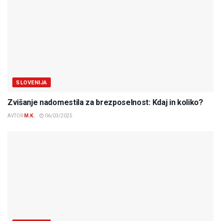
SLOVENIJA
Zvišanje nadomestila za brezposelnost: Kdaj in koliko?
AVTOR
M.K.
06/03/2025