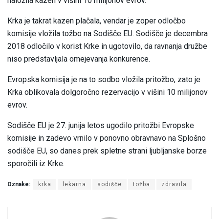
naložila kazen v višini 10 milijonov evrov.
Krka je takrat kazen plačala, vendar je zoper odločbo
komisije vložila tožbo na Sodišče EU. Sodišče je decembra
2018 odločilo v korist Krke in ugotovilo, da ravnanja družbe
niso predstavljala omejevanja konkurence.
Evropska komisija je na to sodbo vložila pritožbo, zato je
Krka oblikovala dolgoročno rezervacijo v višini 10 milijonov
evrov.
Sodišče EU je 27. junija letos ugodilo pritožbi Evropske
komisije in zadevo vrnilo v ponovno obravnavo na Splošno
sodišče EU, so danes prek spletne strani ljubljanske borze
sporočili iz Krke.
Oznake:
krka
lekarna
sodišče
tožba
zdravila