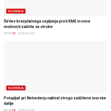
SLOVENIJA
Širitev brezplačnega cepljenja proti KME in nove
možnosti zaščite za otroke
AVTOR
I.R.
05/03/2025
SLOVENIJA
Potapljač pri Belvederju nabiral strogo zaščitene morske
datlje
AVTOR
I.R.
05/03/2025