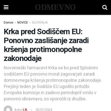
ODMEVNO
Domov
NOVICE
SLOVENIJA
Krka pred Sodiščem EU:
Ponovno zaslišanje zaradi
kršenja protimonopolne
zakonodaje
Novomeški farmacevt Krka se bo pred Splošnim
sodiščem EU ponovno moral zagovarjati zaradi
domnevnega kršenja protimonopolne zakonodaje.
Prejšnji teden je Sodišče EU ugodilo pritožbi
Evropske komisije in zadevo perindopril vrnilo v
ponovno obravnavo, so sporočili iz družbe.
Avtor
I.R.
03/07/2024