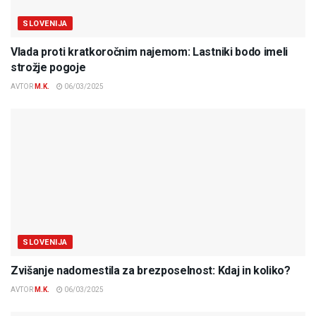
SLOVENIJA
Vlada proti kratkoročnim najemom: Lastniki bodo imeli
strožje pogoje
AVTOR
M.K.
06/03/2025
SLOVENIJA
Zvišanje nadomestila za brezposelnost: Kdaj in koliko?
AVTOR
M.K.
06/03/2025