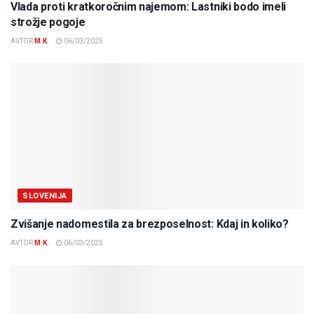
Vlada proti kratkoročnim najemom: Lastniki bodo imeli
strožje pogoje
AVTOR
M.K.
06/03/2025
SLOVENIJA
Zvišanje nadomestila za brezposelnost: Kdaj in koliko?
AVTOR
M.K.
06/03/2025