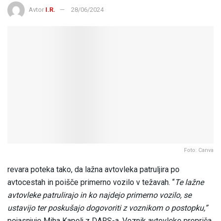
Avtor
I.R.
28/06/2024
Foto: Canva
revara poteka tako, da lažna avtovleka patruljira po
avtocestah in poišče primerno vozilo v težavah. “
Te lažne
avtovleke patrulirajo in ko najdejo primerno vozilo, se
ustavijo ter poskušajo dogovoriti z voznikom o postopku,”
pojasnjuje Miha Kapelj z DARS-a. Voznik avtovleke prepriča