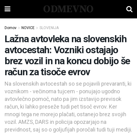
ODMEVNO
Domov
NOVICE
SLOVENIJA
Lažna avtovleka na slovenskih
avtocestah: Vozniki ostajajo
brez vozil in na koncu dobijo še
račun za tisoče evrov
Na slovenskih avtocestah so se pojavili prevaranti, ki
voznikom - večinoma tujcem - ponujajo ugodno
avtovlečno pomoč, nato pa jim izstavijo previsok
račun, ki lahko preseže tudi pet tisoč evrov. Ker
mnogi tega ne morejo plačati, ostanejo brez svojih
vozil. AMZS, DARS in policija opozarjajo na
previdnost, saj so o goljufijah poročali tudi tuji mediji.