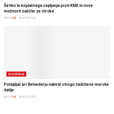
Širitev brezplačnega cepljenja proti KME in nove
možnosti zaščite za otroke
AVTOR
I.R.
05/03/2025
SLOVENIJA
Potapljač pri Belvederju nabiral strogo zaščitene morske
datlje
AVTOR
I.R.
05/03/2025