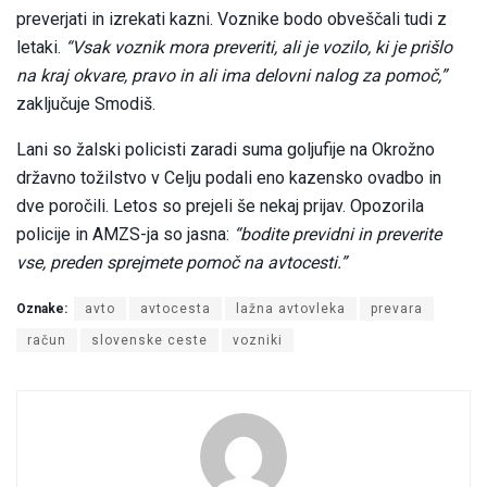
preverjati in izrekati kazni. Voznike bodo obveščali tudi z
letaki.
“Vsak voznik mora preveriti, ali je vozilo, ki je prišlo
na kraj okvare, pravo in ali ima delovni nalog za pomoč,”
zaključuje Smodiš.
Lani so žalski policisti zaradi suma goljufije na Okrožno
državno tožilstvo v Celju podali eno kazensko ovadbo in
dve poročili. Letos so prejeli še nekaj prijav. Opozorila
policije in AMZS-ja so jasna:
“bodite previdni in preverite
vse, preden sprejmete pomoč na avtocesti.”
Oznake:
avto
avtocesta
lažna avtovleka
prevara
račun
slovenske ceste
vozniki