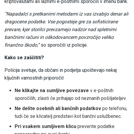
kriptovalutami ali lažnimi e-poštnimi sporočili v imenu bank.
“Napadalci s pretkanimi metodami iz vas izvabijo denar ali
dragocene podatke. Vse pogosteje gre za sofisticirane
prevare, kjer storilci prevzamejo nadzor nad spletnimi
bančnimi računi in oškodovancem povzročijo veliko
finančno škodo,”
so sporočili iz policije.
Kako se zaščititi?
Policija svetuje, da občani in podjetja upoštevajo nekaj
ključnih varnostnih priporočil:
Ne klikajte na sumljive povezave
v e-poštnih
sporočilih, zlasti če prihajajo od neznanih pošiljateljev.
Ne delite osebnih ali bančnih podatkov
po telefonu,
tudi če se klicatelj predstavi kot bančni uslužbenec.
Pri vsakem sumljivem klicu
preverite podatke