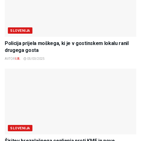
SLOVENIJA
Policija prijela moškega, ki je v gostinskem lokalu ranil
drugega gosta
AVTOR
I.R.
05/03/2025
SLOVENIJA
Širitev brezplačnega cepljenja proti KME in nove