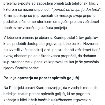
prejemu e-pošte so zaposleni prejeli tudi telefonski klic, v
katerem so neznanci ponudili “
pomoč pri urejanju dostopa”
.
Z manipulacijo so jih prepričali, da vnesejo svoje prijavne
podatke, s čimer so storilcem omogočili prenos več deset
tisoč evrov z bančnega računa podjetja.
V ločenem primeru je občan iz Kranja postal žrtev goljufov,
ki so pridobili dostop do njegove spletne banke. Neznanci
so izvedli več transakcij v skupni vrednosti več deset tisoč
evrov, obenem pa so oškodovanca prepričali, da dodatno
kupi vrednostne kupone za kriptovalute, kar je še povečalo
njegov finančni padec.
Policija opozarja na porast spletnih goljufij
Na Policijski upravi Kranj opozarjajo, da v zadnjih mesecih
beležijo znaten porast spletnih goljufij, ki se pogosto
začnejo s klici lažnih bančnih uslužbencev, trgovcev s