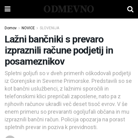
ODMEVNO
Domov
NOVICE
SLOVENIJA
Lažni bančniki s prevaro
izpraznili račune podjetij in
posameznikov
Spletni goljufi so v dveh primerih oškodovali podjetji
iz Gorenjske in Severne Primorske. Predstavili so se
kot bančni uslužbenci, z lažnimi sporočili in
telefonskimi klici prepričali zaposlene, nato pa z
njihovih računov ukradli več deset tisoč evrov. V še
enem primeru so prevaranti ogoljufali občana in mu
izpraznili bančni račun. Policija opozarja na porast
spletnih prevar in poziva k previdnosti.