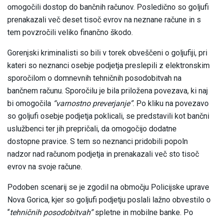
omogočili dostop do bančnih računov. Posledično so goljufi
prenakazali več deset tisoč evrov na neznane račune in s
tem povzročili veliko finančno škodo.
Gorenjski kriminalisti so bili v torek obveščeni o goljufiji, pri
kateri so neznanci osebje podjetja preslepili z elektronskim
sporočilom o domnevnih tehničnih posodobitvah na
bančnem računu. Sporočilu je bila priložena povezava, ki naj
bi omogočila
“varnostno preverjanje”
. Po kliku na povezavo
so goljufi osebje podjetja poklicali, se predstavili kot bančni
uslužbenci ter jih prepričali, da omogočijo dodatne
dostopne pravice. S tem so neznanci pridobili popoln
nadzor nad računom podjetja in prenakazali več sto tisoč
evrov na svoje račune.
Podoben scenarij se je zgodil na območju Policijske uprave
Nova Gorica, kjer so goljufi podjetju poslali lažno obvestilo o
“
tehničnih posodobitvah”
spletne in mobilne banke. Po