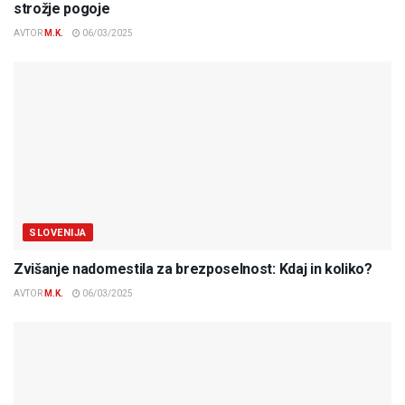
strožje pogoje
AVTOR
M.K.
06/03/2025
SLOVENIJA
Zvišanje nadomestila za brezposelnost: Kdaj in koliko?
AVTOR
M.K.
06/03/2025