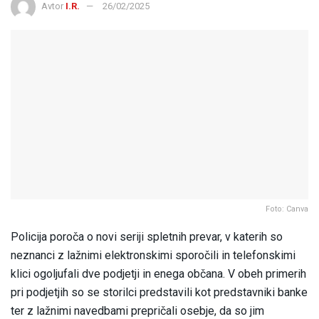
Avtor
I.R.
26/02/2025
Foto: Canva
Policija poroča o novi seriji spletnih prevar, v katerih so
neznanci z lažnimi elektronskimi sporočili in telefonskimi
klici ogoljufali dve podjetji in enega občana. V obeh primerih
pri podjetjih so se storilci predstavili kot predstavniki banke
ter z lažnimi navedbami prepričali osebje, da so jim