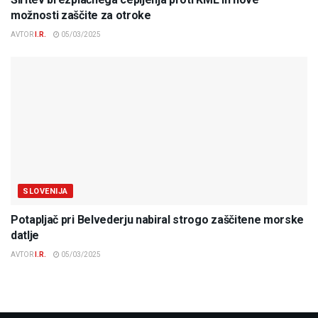
možnosti zaščite za otroke
AVTOR
I.R.
05/03/2025
SLOVENIJA
Potapljač pri Belvederju nabiral strogo zaščitene morske
datlje
AVTOR
I.R.
05/03/2025