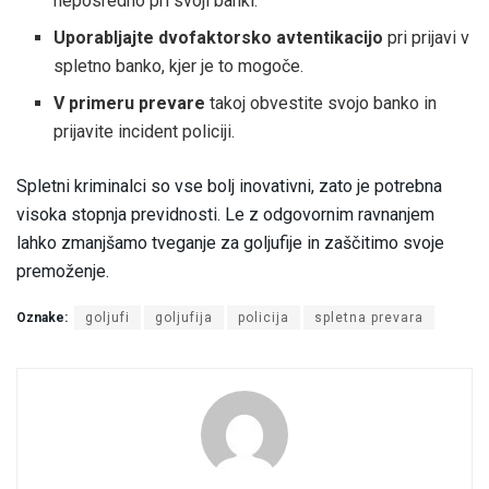
neposredno pri svoji banki.
Uporabljajte dvofaktorsko avtentikacijo
pri prijavi v
spletno banko, kjer je to mogoče.
V primeru prevare
takoj obvestite svojo banko in
prijavite incident policiji.
Spletni kriminalci so vse bolj inovativni, zato je potrebna
visoka stopnja previdnosti. Le z odgovornim ravnanjem
lahko zmanjšamo tveganje za goljufije in zaščitimo svoje
premoženje.
Oznake:
goljufi
goljufija
policija
spletna prevara