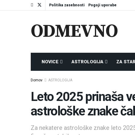
Politika zasebnosti
Pogoji uporabe
ODMEVNO
NOVICE
ASTROLOGIJA
ZA STA
Domov
ASTROLOGIJA
Leto 2025 prinaša ve
astrološke znake čak
Za nekatere astrološke znake leto 2025 