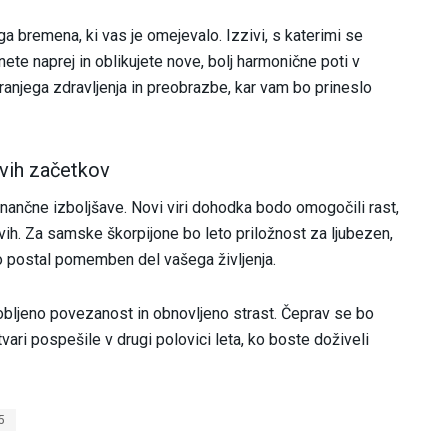
a bremena, ki vas je omejevalo. Izzivi, s katerimi se
ete naprej in oblikujete nove, bolj harmonične poti v
ranjega zdravljenja in preobrazbe, kar vam bo prineslo
ovih začetkov
nančne izboljšave. Novi viri dohodka bodo omogočili rast,
ivih. Za samske škorpijone bo leto priložnost za ljubezen,
o postal pomemben del vašega življenja.
obljeno povezanost in obnovljeno strast. Čeprav se bo
ari pospešile v drugi polovici leta, ko boste doživeli
5