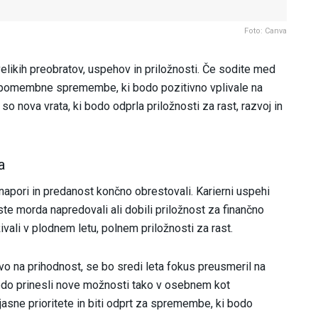
Foto: Canva
likih preobratov, uspehov in priložnosti. Če sodite med
te pomembne spremembe, ki bodo pozitivno vplivale na
o nova vrata, ki bodo odprla priložnosti za rast, razvoj in
a
apori in predanost končno obrestovali. Karierni uspehi
ste morda napredovali ali dobili priložnost za finančno
živali v plodnem letu, polnem priložnosti za rast.
vo na prihodnost, se bo sredi leta fokus preusmeril na
do prinesli nove možnosti tako v osebnem kot
asne prioritete in biti odprt za spremembe, ki bodo