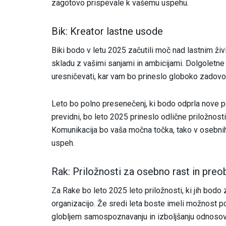
zagotovo prispevale k vašemu uspehu.
Bik: Kreator lastne usode
Biki bodo v letu 2025 začutili moč nad lastnim živ
skladu z vašimi sanjami in ambicijami. Dolgoletne
uresničevati, kar vam bo prineslo globoko zadovol
Leto bo polno presenečenj, ki bodo odprla nove pot
previdni, bo leto 2025 prineslo odlične priložnost
Komunikacija bo vaša močna točka, tako v osebnih
uspeh.
Rak: Priložnosti za osebno rast in pre
Za Rake bo leto 2025 leto priložnosti, ki jih bodo 
organizacijo. Že sredi leta boste imeli možnost 
globljem samospoznavanju in izboljšanju odnosov 