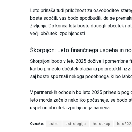
Leto prinaša tudi priložnost za osvoboditev stareg
boste soočili, vas bodo spodbudili, da se premakn
življenju. Do konca leta boste dosegli občutek not
večji občutek izpolnjenosti.
Škorpijon: Leto finančnega uspeha in n
Škorpijoni bodo v letu 2025 doživeli pomembne fi
kar bo prineslo občutek olajšanja po preteklih izz
saj boste spoznali nekoga posebnega, ki bo lahk
V partnerskih odnosih bo leto 2025 prineslo pogl
leto morda začelo nekoliko počasneje, se bodo stv
uspeh in občutek izpolnjenega namena.
Oznake:
astro
astrologija
horoskop
leto202