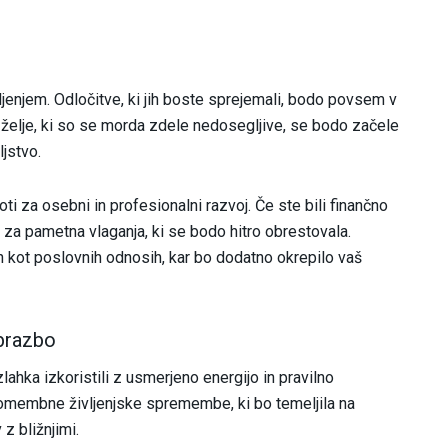
ljenjem. Odločitve, ki jih boste sprejemali, bodo povsem v
 želje, ki so se morda zdele nedosegljive, se bodo začele
jstvo.
i za osebni in profesionalni razvoj. Če ste bili finančno
i za pametna vlaganja, ki se bodo hitro obrestovala.
 kot poslovnih odnosih, kar bo dodatno okrepilo vaš
obrazbo
zlahka izkoristili z usmerjeno energijo in pravilno
pomembne življenjske spremembe, ki bo temeljila na
z bližnjimi.