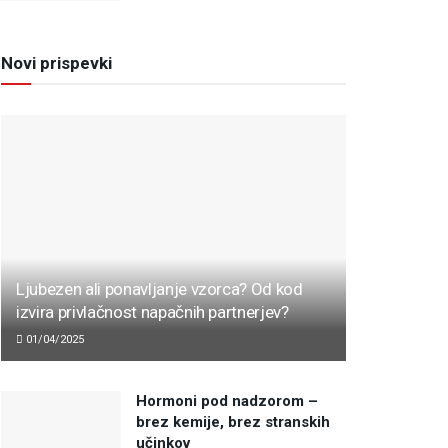
Novi prispevki
Ljubezen ali ponavljanje vzorca? Od kod
izvira privlačnost napačnih partnerjev?
01/04/2025
Hormoni pod nadzorom –
brez kemije, brez stranskih
učinkov