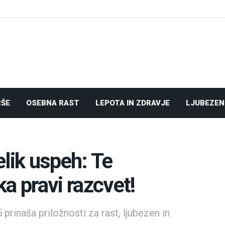
RŠE
OSEBNA RAST
LEPOTA IN ZDRAVJE
LJUBEZEN
lik uspeh: Te
a pravi razcvet!
prinaša priložnosti za rast, ljubezen in