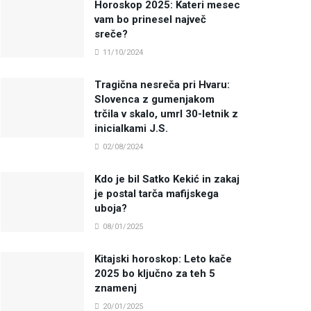
Horoskop 2025: Kateri mesec
vam bo prinesel največ
sreče?
11/10/2024
Tragična nesreča pri Hvaru:
Slovenca z gumenjakom
trčila v skalo, umrl 30-letnik z
inicialkami J.S.
02/08/2024
Kdo je bil Satko Kekić in zakaj
je postal tarča mafijskega
uboja?
08/01/2025
Kitajski horoskop: Leto kače
2025 bo ključno za teh 5
znamenj
20/01/2025