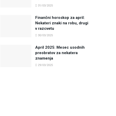
31/03/2025
Finančni horoskop za april:
Nekateri znaki na robu, drugi
v razcvetu
30/03/2025
April 2025: Mesec usodnih
preobratov za nekatera
znamenja
29/03/2025