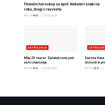
Finančni horoskop za april: Nekateri znaki na
robu, drugi v razcvetu
AVTOR
M.K.
30/03/2025
ASTROLOGIJA
ASTROLOGI
Mlaj 29. marec: Začetek nove poti
Sezona Ovna 2
za tri znamenja
drznost in p
AVTOR
M.K.
29/03/2025
AVTOR
M.K.