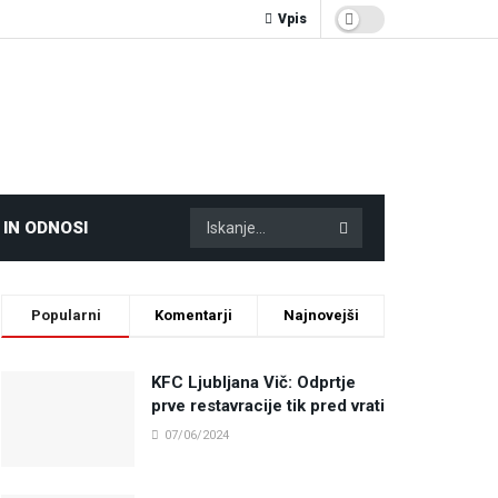
Vpis
 IN ODNOSI
Popularni
Komentarji
Najnovejši
KFC Ljubljana Vič: Odprtje
prve restavracije tik pred vrati
07/06/2024