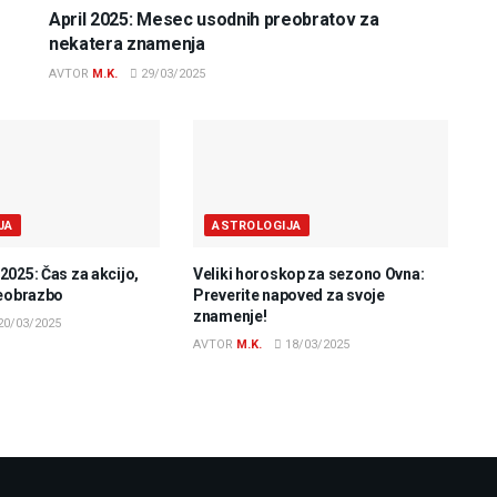
April 2025: Mesec usodnih preobratov za
nekatera znamenja
AVTOR
M.K.
29/03/2025
JA
ASTROLOGIJA
025: Čas za akcijo,
Veliki horoskop za sezono Ovna:
reobrazbo
Preverite napoved za svoje
znamenje!
20/03/2025
AVTOR
M.K.
18/03/2025