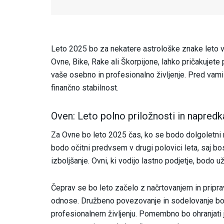
Leto 2025 bo za nekatere astrološke znake leto ve
Ovne, Bike, Rake ali Škorpijone, lahko pričakuje
vaše osebno in profesionalno življenje. Pred vami s
finančno stabilnost.
Oven: Leto polno priložnosti in napredk
Za Ovne bo leto 2025 čas, ko se bodo dolgoletni n
bodo očitni predvsem v drugi polovici leta, saj bo
izboljšanje. Ovni, ki vodijo lastno podjetje, bodo u
Čeprav se bo leto začelo z načrtovanjem in pripra
odnose. Družbeno povezovanje in sodelovanje bo
profesionalnem življenju. Pomembno bo ohranjati j