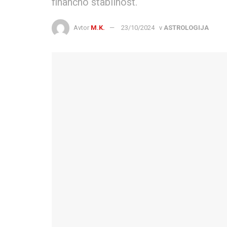
finančno stabilnost.
Avtor
M.K.
23/10/2024
v
ASTROLOGIJA