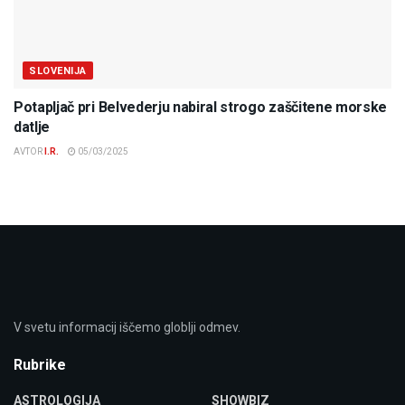
SLOVENIJA
Potapljač pri Belvederju nabiral strogo zaščitene morske
datlje
AVTOR
I.R.
05/03/2025
V svetu informacij iščemo globlji odmev.
Rubrike
ASTROLOGIJA
SHOWBIZ