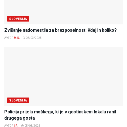
SLOVENIJA
Zvišanje nadomestila za brezposelnost: Kdaj in koliko?
AVTOR
M.K.
06/03/2025
SLOVENIJA
Policija prijela moškega, ki je v gostinskem lokalu ranil
drugega gosta
AVTOR
I.R.
05/03/2025