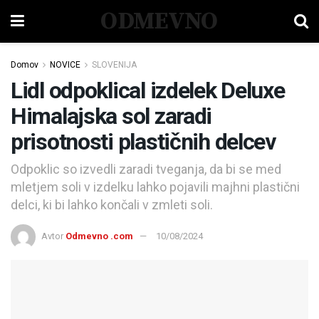
ODMEVNO
Domov
NOVICE
SLOVENIJA
Lidl odpoklical izdelek Deluxe
Himalajska sol zaradi
prisotnosti plastičnih delcev
Odpoklic so izvedli zaradi tveganja, da bi se med
mletjem soli v izdelku lahko pojavili majhni plastični
delci, ki bi lahko končali v zmleti soli.
Avtor
Odmevno .com
10/08/2024