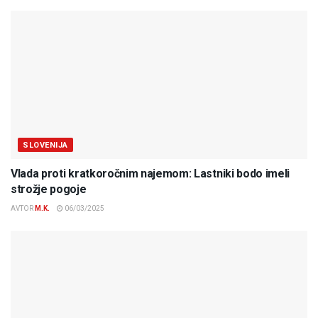
SLOVENIJA
Vlada proti kratkoročnim najemom: Lastniki bodo imeli
strožje pogoje
AVTOR
M.K.
06/03/2025