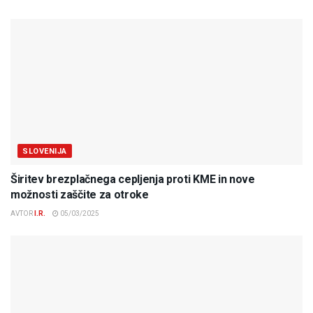
SLOVENIJA
Širitev brezplačnega cepljenja proti KME in nove
možnosti zaščite za otroke
AVTOR
I.R.
05/03/2025