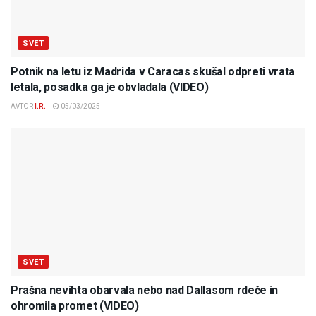
SVET
Potnik na letu iz Madrida v Caracas skušal odpreti vrata
letala, posadka ga je obvladala (VIDEO)
AVTOR
I.R.
05/03/2025
SVET
Prašna nevihta obarvala nebo nad Dallasom rdeče in
ohromila promet (VIDEO)