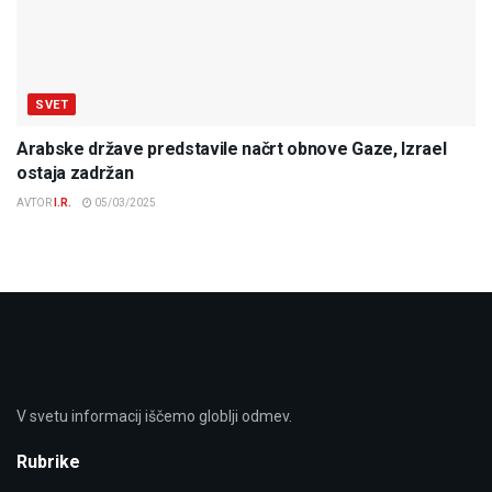
SVET
Arabske države predstavile načrt obnove Gaze, Izrael
ostaja zadržan
AVTOR
I.R.
05/03/2025
V svetu informacij iščemo globlji odmev.
Rubrike