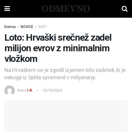
ODMEVNO
Domov
NOVICE
SVET
Loto: Hrvaški srečnež zadel
milijon evrov z minimalnim
vložkom
Na Hrvaškem se je zgodil izjemen loto zadetek, ki je
nekoga iz Splita spremenil v milijonarja.
Avtor
I.R.
13/10/2024