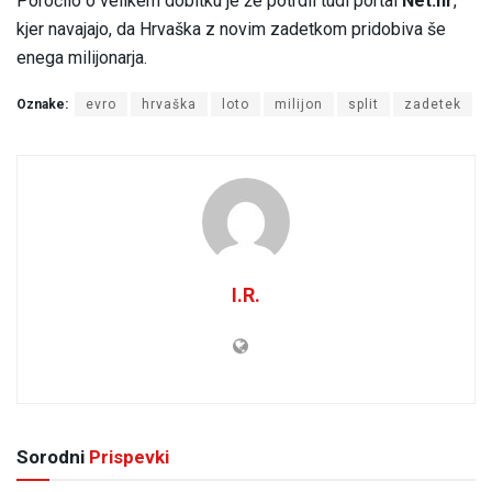
Poročilo o velikem dobitku je že potrdil tudi portal
Net.hr
,
kjer navajajo, da Hrvaška z novim zadetkom pridobiva še
enega milijonarja.
Oznake:
evro
hrvaška
loto
milijon
split
zadetek
I.R.
Sorodni
Prispevki