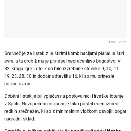
Foto: Canva
Srečnež je za listek z le štirimi kombinacijami plačal le štiri
evre, a ta drobiž mu je prinesel neprecenljivo bogastvo. V
82. krogu igre Loto 7 so bile izžrebane številke 9, 10, 11,
19, 23, 28, 30 in dodatna številka 16, ki so mu prinesle
milijon evrov.
Dobitni listek je bil vplačan na poslovalnici Hrvaške loterije
v Splitu. Novopečeni milijonar je tako postal eden izmed
redkih srečnežev, ki so z minimalnim vložkom osvojili bogat
nagradni sklad.