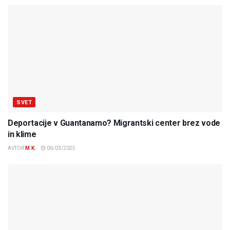
SVET
Deportacije v Guantanamo? Migrantski center brez vode
in klime
AVTOR
M.K.
06/03/2025