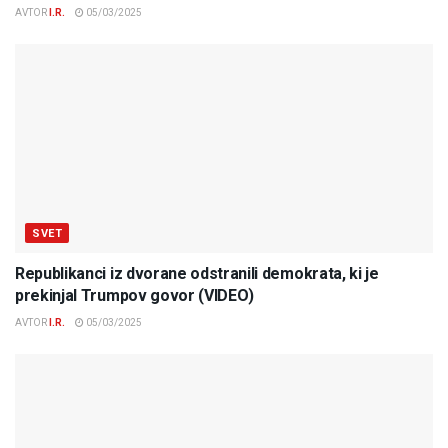
AVTOR
I.R.
05/03/2025
SVET
Republikanci iz dvorane odstranili demokrata, ki je
prekinjal Trumpov govor (VIDEO)
AVTOR
I.R.
05/03/2025