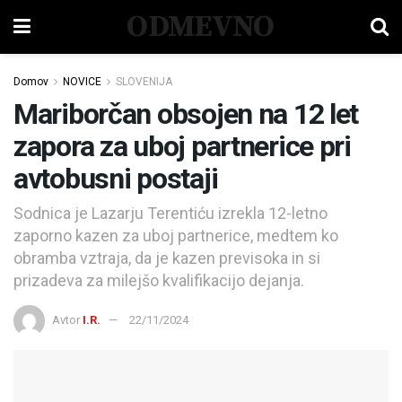
ODMEVNO
Domov
NOVICE
SLOVENIJA
Mariborčan obsojen na 12 let
zapora za uboj partnerice pri
avtobusni postaji
Sodnica je Lazarju Terentiću izrekla 12-letno
zaporno kazen za uboj partnerice, medtem ko
obramba vztraja, da je kazen previsoka in si
prizadeva za milejšo kvalifikacijo dejanja.
Avtor
I.R.
22/11/2024