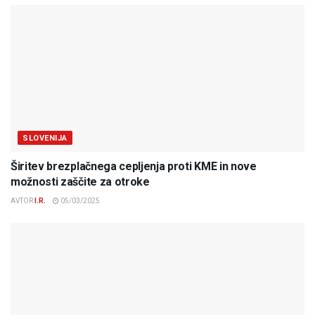
SLOVENIJA
Širitev brezplačnega cepljenja proti KME in nove
možnosti zaščite za otroke
AVTOR
I.R.
05/03/2025