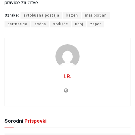
pravice za žrtve.
Oznake:
avtobusna postaja
kazen
mariborčan
partnerica
sodba
sodišče
uboj
zapor
I.R.
Sorodni
Prispevki