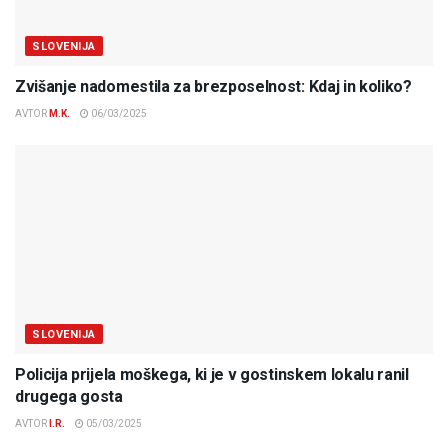
SLOVENIJA
Zvišanje nadomestila za brezposelnost: Kdaj in koliko?
AVTOR
M.K.
06/03/2025
SLOVENIJA
Policija prijela moškega, ki je v gostinskem lokalu ranil
drugega gosta
AVTOR
I.R.
05/03/2025