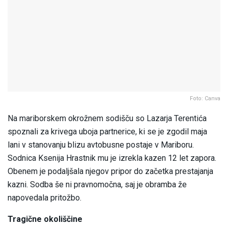
Foto: Canva
Na mariborskem okrožnem sodišču so Lazarja Terentića
spoznali za krivega uboja partnerice, ki se je zgodil maja
lani v stanovanju blizu avtobusne postaje v Mariboru.
Sodnica Ksenija Hrastnik mu je izrekla kazen 12 let zapora.
Obenem je podaljšala njegov pripor do začetka prestajanja
kazni. Sodba še ni pravnomočna, saj je obramba že
napovedala pritožbo.
Tragične okoliščine