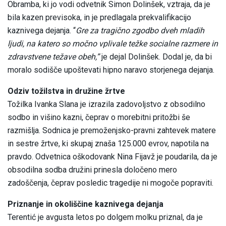
Obramba, ki jo vodi odvetnik Simon Dolinšek, vztraja, da je
bila kazen previsoka, in je predlagala prekvalifikacijo
kaznivega dejanja. “
Gre za tragično zgodbo dveh mladih
ljudi, na katero so močno vplivale težke socialne razmere in
zdravstvene težave obeh,”
je dejal Dolinšek. Dodal je, da bi
moralo sodišče upoštevati hipno naravo storjenega dejanja.
Odziv tožilstva in družine žrtve
Tožilka Ivanka Slana je izrazila zadovoljstvo z obsodilno
sodbo in višino kazni, čeprav o morebitni pritožbi še
razmišlja. Sodnica je premoženjsko-pravni zahtevek matere
in sestre žrtve, ki skupaj znaša 125.000 evrov, napotila na
pravdo. Odvetnica oškodovank Nina Fijavž je poudarila, da je
obsodilna sodba družini prinesla določeno mero
zadoščenja, čeprav posledic tragedije ni mogoče popraviti.
Priznanje in okoliščine kaznivega dejanja
Terentić je avgusta letos po dolgem molku priznal, da je