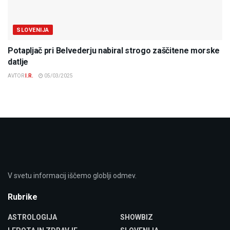
SLOVENIJA
Potapljač pri Belvederju nabiral strogo zaščitene morske
datlje
AVTOR
I.R.
05/03/2025
V svetu informacij iščemo globlji odmev.
Rubrike
ASTROLOGIJA
SHOWBIZ