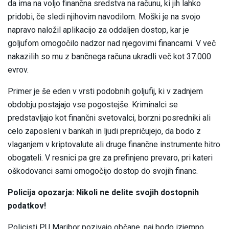
da ima na voljo finančna sredstva na računu, ki jih lahko
pridobi, če sledi njihovim navodilom. Moški je na svojo
napravo naložil aplikacijo za oddaljen dostop, kar je
goljufom omogočilo nadzor nad njegovimi financami. V več
nakazilih so mu z bančnega računa ukradli več kot 37.000
evrov.
Primer je še eden v vrsti podobnih goljufij, ki v zadnjem
obdobju postajajo vse pogostejše. Kriminalci se
predstavljajo kot finančni svetovalci, borzni posredniki ali
celo zaposleni v bankah in ljudi prepričujejo, da bodo z
vlaganjem v kriptovalute ali druge finančne instrumente hitro
obogateli. V resnici pa gre za prefinjeno prevaro, pri kateri
oškodovanci sami omogočijo dostop do svojih financ.
Policija opozarja: Nikoli ne delite svojih dostopnih
podatkov!
Policisti PU Maribor pozivajo občane, naj bodo izjemno