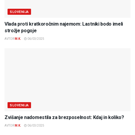
SLOVENIJA
Vlada proti kratkoročnim najemom: Lastniki bodo imeli
strožje pogoje
AVTOR
M.K.
06/03/2025
SLOVENIJA
Zvišanje nadomestila za brezposelnost: Kdaj in koliko?
AVTOR
M.K.
06/03/2025