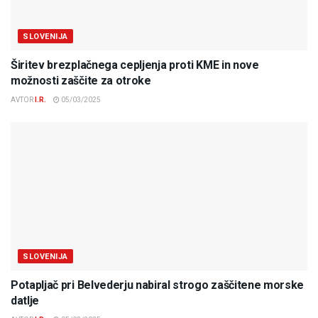
SLOVENIJA
Širitev brezplačnega cepljenja proti KME in nove
možnosti zaščite za otroke
AVTOR
I.R.
05/03/2025
SLOVENIJA
Potapljač pri Belvederju nabiral strogo zaščitene morske
datlje