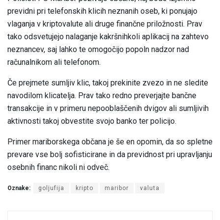
previdni pri telefonskih klicih neznanih oseb, ki ponujajo
vlaganja v kriptovalute ali druge finančne priložnosti. Prav
tako odsvetujejo nalaganje kakršnihkoli aplikacij na zahtevo
neznancev, saj lahko te omogočijo popoln nadzor nad
računalnikom ali telefonom.
Če prejmete sumljiv klic, takoj prekinite zvezo in ne sledite
navodilom klicatelja. Prav tako redno preverjajte bančne
transakcije in v primeru nepooblaščenih dvigov ali sumljivih
aktivnosti takoj obvestite svojo banko ter policijo.
Primer mariborskega občana je še en opomin, da so spletne
prevare vse bolj sofisticirane in da previdnost pri upravljanju
osebnih financ nikoli ni odveč.
Oznake:
goljufija
kripto
maribor
valuta