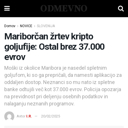
ODMEVNO
Domov
NOVICE
SLOVENIJA
Mariborčan žrtev kripto
goljufije: Ostal brez 37.000
evrov
Moški iz okolice Maribora je nasedel spletnim
goljufom, ki so ga prepričali, da namesti aplikacijo za
oddaljen dostop. Neznanci so mu nato iz spletne
banke odtujili več kot 37.000 evrov. Policija opozarja
na previdnost pri deljenju osebnih podatkov in
nalaganju neznanih programov.
Avtor
I.R.
20/02/2025