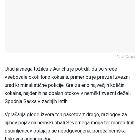
Foto: Canva
Urad javnega tožilca v Aurichu je potrdil, da so vreče
vsebovale okoli tono kokaina, primer pa je prevzel zvezni
urad kriminalistične policije. Gre za eno največjih količin
kokaina, najdenih na obalah otokov v nemški zvezni deželi
Spodnja Saška v zadnjih letih.
Vprašanja glede izvora teh paketov z drogo, razlogov za
njihov pojav na nemški obali Severnega morja ter morebitnih
osumljencev ostajajo še neodgovorjena, poroča nemška
tiskovna agencija dpa.