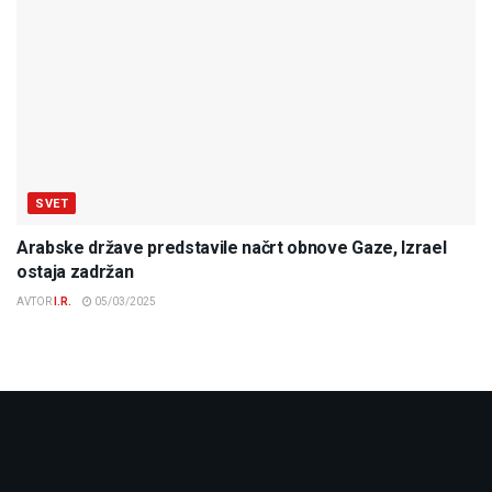
SVET
Arabske države predstavile načrt obnove Gaze, Izrael
ostaja zadržan
AVTOR
I.R.
05/03/2025