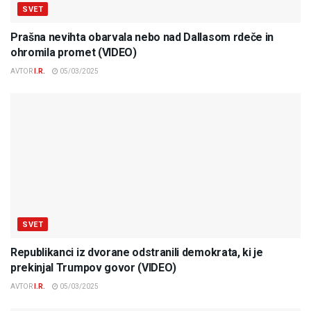
SVET
Prašna nevihta obarvala nebo nad Dallasom rdeče in
ohromila promet (VIDEO)
AVTOR
I.R.
05/03/2025
SVET
Republikanci iz dvorane odstranili demokrata, ki je
prekinjal Trumpov govor (VIDEO)
AVTOR
I.R.
05/03/2025