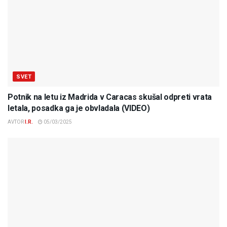
SVET
Potnik na letu iz Madrida v Caracas skušal odpreti vrata
letala, posadka ga je obvladala (VIDEO)
AVTOR
I.R.
05/03/2025