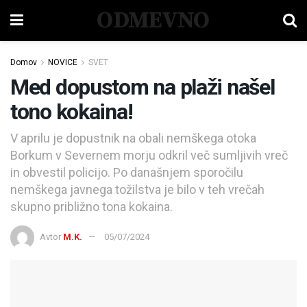
ODMEVNO
Domov
NOVICE
SVET
Med dopustom na plaži našel
tono kokaina!
V aprilu je dopustnik na obali nemškega otoka
Borkum v Severnem morju odkril več sumljivih vreč
in obvestil policijo. Po današnjem sporočilu
nemškega javnega tožilstva je bilo v teh vrečah
skupno približno tona kokaina.
Avtor
M.K.
05/07/2024