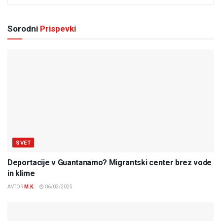
Sorodni
Prispevki
SVET
Deportacije v Guantanamo? Migrantski center brez vode
in klime
AVTOR
M.K.
06/03/2025