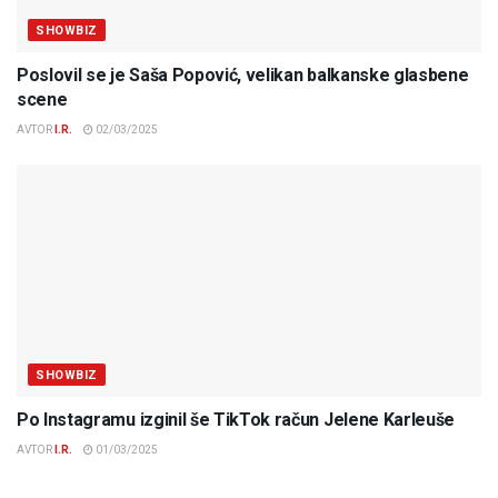
SHOWBIZ
Poslovil se je Saša Popović, velikan balkanske glasbene
scene
AVTOR
I.R.
02/03/2025
SHOWBIZ
Po Instagramu izginil še TikTok račun Jelene Karleuše
AVTOR
I.R.
01/03/2025