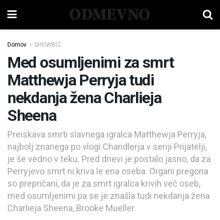
ODMEVNO
Domov
SHOWBIZ
Med osumljenimi za smrt
Matthewja Perryja tudi
nekdanja žena Charlieja
Sheena
Preiskava smrti slavnega igralca Matthewja Perryja,
najbolj znanega po vlogi Chandlerja v seriji Prijatelji,
je še vedno v teku. Pred dnevi je postalo jasno, da za
Perryjevo smrt ni kriva le ena oseba. Organi pregona
so prepričani, da je za smrt igralca krivih več oseb,
med osumljenimi pa se je znašla tudi nekdanja žena
Charlieja Sheena, Brooke Mueller.