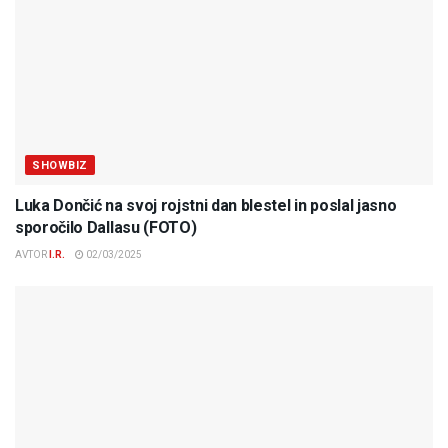
SHOWBIZ
Luka Dončić na svoj rojstni dan blestel in poslal jasno
sporočilo Dallasu (FOTO)
AVTOR
I.R.
02/03/2025