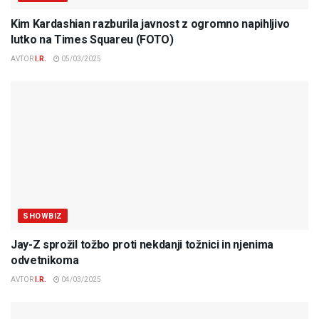
Kim Kardashian razburila javnost z ogromno napihljivo
lutko na Times Squareu (FOTO)
AVTOR
I.R.
05/03/2025
SHOWBIZ
Jay-Z sprožil tožbo proti nekdanji tožnici in njenima
odvetnikoma
AVTOR
I.R.
04/03/2025