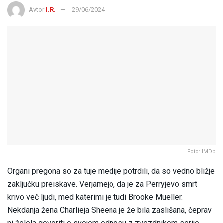
Avtor
I.R.
29/06/2024
Foto: IMDb
Organi pregona so za tuje medije potrdili, da so vedno bližje
zaključku preiskave. Verjamejo, da je za Perryjevo smrt
krivo več ljudi, med katerimi je tudi Brooke Mueller.
Nekdanja žena Charlieja Sheena je že bila zaslišana, čeprav
ni želela govoriti o svojem odnosu z zvezdnikom serije