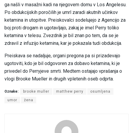
ga našli v masažni kadi na njegovem domu v Los Angelesu.
Po obdukcijskih poročilih je umrl zaradi akutnih učinkov
ketamina in utopitve. Preiskovalci sodelujejo z Agencijo za
boj proti drogam in ugotavljajo, zakaj je imel Perry toliko
ketamina v telesu. Zvezdnik je bil znan po tem, da se je
zdravil z infuzijo ketamina, kar je pokazala tudi obdukcija.
Preiskava se nadaljuje, organi pregona pa si prizadevajo
ugotoviti, kdo je bil odgovoren za dobavo ketamina, ki je
privedel do Perryjeve smrti. Medtem ostajajo vprašanja o
vlogi Brooke Mueller in drugih vpletenih oseb odprta.
Oznake:
brooke muller
matthew perry
osumljena
umor
žena