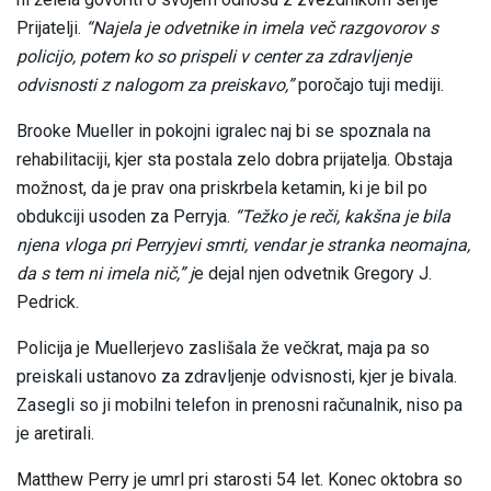
Prijatelji.
“Najela je odvetnike in imela več razgovorov s
policijo, potem ko so prispeli v center za zdravljenje
odvisnosti z nalogom za preiskavo,”
poročajo tuji mediji.
Brooke Mueller in pokojni igralec naj bi se spoznala na
rehabilitaciji, kjer sta postala zelo dobra prijatelja. Obstaja
možnost, da je prav ona priskrbela ketamin, ki je bil po
obdukciji usoden za Perryja.
“Težko je reči, kakšna je bila
njena vloga pri Perryjevi smrti, vendar je stranka neomajna,
da s tem ni imela nič,” j
e dejal njen odvetnik Gregory J.
Pedrick.
Policija je Muellerjevo zaslišala že večkrat, maja pa so
preiskali ustanovo za zdravljenje odvisnosti, kjer je bivala.
Zasegli so ji mobilni telefon in prenosni računalnik, niso pa
je aretirali.
Matthew Perry je umrl pri starosti 54 let. Konec oktobra so