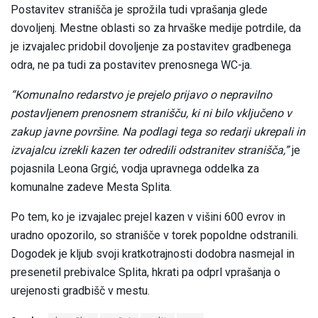
Postavitev stranišča je sprožila tudi vprašanja glede
dovoljenj. Mestne oblasti so za hrvaške medije potrdile, da
je izvajalec pridobil dovoljenje za postavitev gradbenega
odra, ne pa tudi za postavitev prenosnega WC-ja.
“Komunalno redarstvo je prejelo prijavo o nepravilno
postavljenem prenosnem stranišču, ki ni bilo vključeno v
zakup javne površine. Na podlagi tega so redarji ukrepali in
izvajalcu izrekli kazen ter odredili odstranitev stranišča,”
je
pojasnila Leona Grgić, vodja upravnega oddelka za
komunalne zadeve Mesta Splita.
Po tem, ko je izvajalec prejel kazen v višini 600 evrov in
uradno opozorilo, so stranišče v torek popoldne odstranili.
Dogodek je kljub svoji kratkotrajnosti dodobra nasmejal in
presenetil prebivalce Splita, hkrati pa odprl vprašanja o
urejenosti gradbišč v mestu.