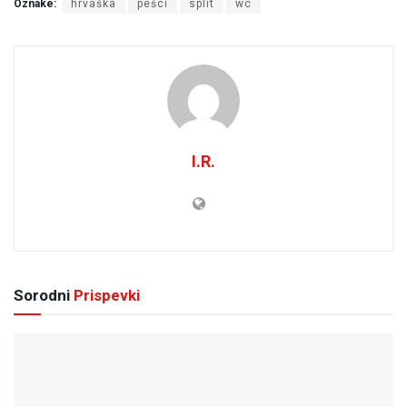
Oznake:
hrvaška
pešci
split
wc
I.R.
Sorodni
Prispevki