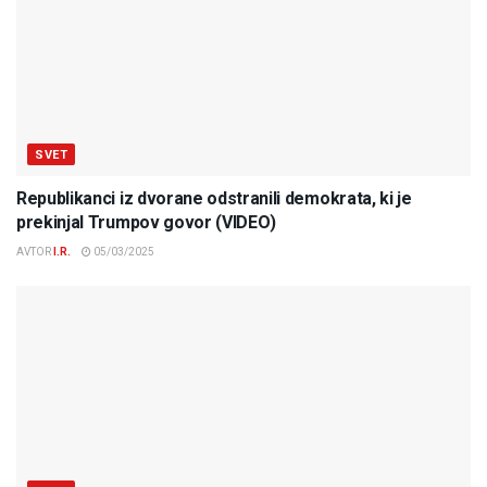
SVET
Republikanci iz dvorane odstranili demokrata, ki je
prekinjal Trumpov govor (VIDEO)
AVTOR
I.R.
05/03/2025