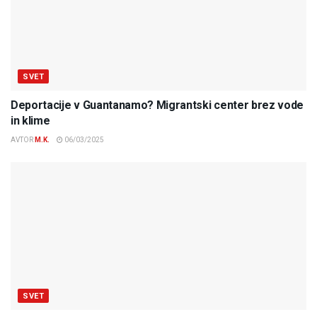
SVET
Deportacije v Guantanamo? Migrantski center brez vode
in klime
AVTOR
M.K.
06/03/2025
SVET