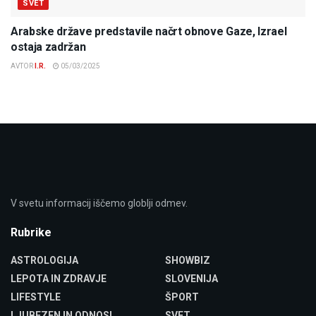
SVET
Arabske države predstavile načrt obnove Gaze, Izrael
ostaja zadržan
AVTOR
I.R.
05/03/2025
V svetu informacij iščemo globlji odmev.
Rubrike
ASTROLOGIJA
SHOWBIZ
LEPOTA IN ZDRAVJE
SLOVENIJA
LIFESTYLE
ŠPORT
LJUBEZEN IN ODNOSI
SVET