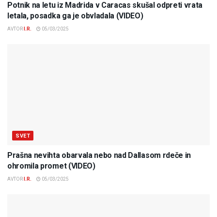
Potnik na letu iz Madrida v Caracas skušal odpreti vrata
letala, posadka ga je obvladala (VIDEO)
AVTOR
I.R.
05/03/2025
SVET
Prašna nevihta obarvala nebo nad Dallasom rdeče in
ohromila promet (VIDEO)
AVTOR
I.R.
05/03/2025