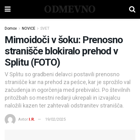
ODMEVNO
Domov
NOVICE
SVET
Mimoidoči v šoku: Prenosno
stranišče blokiralo prehod v
Splitu (FOTO)
V Splitu so gradbeni delavci postavili prenosno
stranišče kar na prehod za pešce, kar je sprožilo val
začudenja in ogorčenja med prebivalci. Po številnih
pritožbah so mestni redarji ukrepali in izvajalcu
naložili kazen ter zahtevali odstranitev stranišča.
Avtor
I.R.
19/02/2025