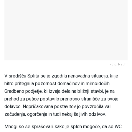
Foto: Net.hr
V središču Splita se je zgodila nenavadna situacija, ki je
hitro pritegnila pozornost domačinov in mimoidočih.
Gradbeno podjetje, ki izvaja dela na bližnji stavbi, je na
prehod za pešce postavilo prenosno stranišče za svoje
delavce. Nepričakovana postavitev je povzročila val
začudenja, ogorčenja in tudi nekaj šaljivih odzivov.
Mnogi so se spraševali, kako je sploh mogoče, da so WC