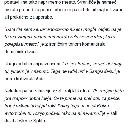
postavili na tako neprimerno mesto. Stranišče je namreč
oviralo prehod za pešce, obenem pa ni bilo niti najbolj varno
ali praktično za uporabo.
“
Ustavila sem se, ker enostavno nisem mogla verjeti, da je
to res. Ampak očitno ima nekdo zelo izvirne ideje, kako
polepšati mesto,
” je z ironičnim tonom komentirala
domačinka Ivana.
Drugi so bili manj navdušeni.
“To je strašno, že več dni stoji
tu, ljudem je v napoto. Tega ne vidiš niti v Bangladešu,”
je
ostro kritizirala Aida.
Nekateri pa so situacijo vzeli bolj lahkotno.
“Po mojem je to
pravzaprav dobra ideja. Če te prime na prehodu za pešce,
imaš rešitev takoj pri roki. Poleg tega ni na pločniku,
avtomobili tu vozijo počasi, tako da ni nevarno,”
je v šali
dejal Joško iz Splita.