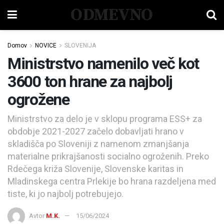
ODMEVNO
Domov
NOVICE
SLOVENIJA
Ministrstvo namenilo več kot
3600 ton hrane za najbolj
ogrožene
Ministrstvo za delo je v sklopu programa ESS+ za
obdobje 2021-2027 začelo dobavljati hrano v
skladišča po Sloveniji z namenom zmanjšanja
materialne prikrajšanosti socialno ogroženih. Preko
Rdečega križa Slovenije, Slovenske karitas in
Mladinskega centra Prlekije bo hrana razdeljena med
tiste, ki jo najbolj potrebujejo.
Avtor
M.K.
15/06/2024