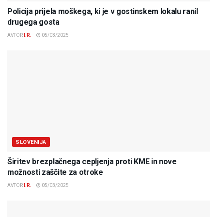
Policija prijela moškega, ki je v gostinskem lokalu ranil
drugega gosta
AVTOR
I.R.
05/03/2025
SLOVENIJA
Širitev brezplačnega cepljenja proti KME in nove
možnosti zaščite za otroke
AVTOR
I.R.
05/03/2025