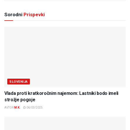
Sorodni
Prispevki
SLOVENIJA
Vlada proti kratkoročnim najemom: Lastniki bodo imeli
strožje pogoje
AVTOR
M.K.
06/03/2025