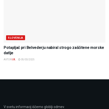
SLOVENIJA
Potapljač pri Belvederju nabiral strogo zaščitene morske
datlje
AVTOR
I.R.
05/03/2025
V svetu informacij iščemo globlji odmev.