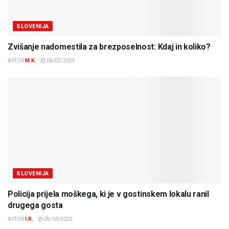
SLOVENIJA
Zvišanje nadomestila za brezposelnost: Kdaj in koliko?
AVTOR
M.K.
06/03/2025
SLOVENIJA
Policija prijela moškega, ki je v gostinskem lokalu ranil
drugega gosta
AVTOR
I.R.
05/03/2025