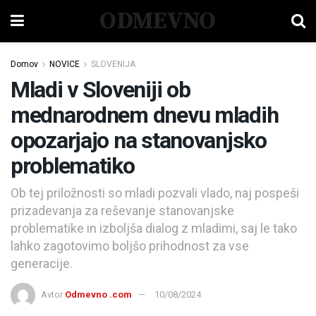
ODMEVNO
Domov
NOVICE
SLOVENIJA
Mladi v Sloveniji ob
mednarodnem dnevu mladih
opozarjajo na stanovanjsko
problematiko
Ob tej priložnosti so mladi pozvali vlado, naj pospeši
prizadevanja za reševanje stanovanjske
problematike in izboljša dialog z mladimi, saj le tako
lahko zagotovimo boljšo prihodnost za vse
generacije.
Avtor
Odmevno .com
10/08/2024