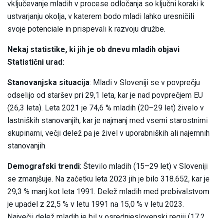
vključevanje mladih v procese odločanja so ključni koraki k
ustvarjanju okolja, v katerem bodo mladi lahko uresničili
svoje potenciale in prispevali k razvoju družbe.
Nekaj statistike, ki jih je ob dnevu mladih objavi
Statistični urad:
Stanovanjska situacija
: Mladi v Sloveniji se v povprečju
odselijo od staršev pri 29,1 leta, kar je nad povprečjem EU
(26,3 leta). Leta 2021 je 74,6 % mladih (20–29 let) živelo v
lastniških stanovanjih, kar je najmanj med vsemi starostnimi
skupinami, večji delež pa je živel v uporabniških ali najemnih
stanovanjih.
Demografski trendi
: Število mladih (15–29 let) v Sloveniji
se zmanjšuje. Na začetku leta 2023 jih je bilo 318.652, kar je
29,3 % manj kot leta 1991. Delež mladih med prebivalstvom
je upadel z 22,5 % v letu 1991 na 15,0 % v letu 2023.
Največji delež mladih je bil v osrednjeslovenski regiji (17,2