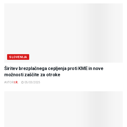
SLOVENIJA
Širitev brezplačnega cepljenja proti KME in nove
možnosti zaščite za otroke
AVTOR
I.R.
05/03/2025