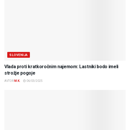
SLOVENIJA
Vlada proti kratkoročnim najemom: Lastniki bodo imeli
strožje pogoje
AVTOR
M.K.
06/03/2025