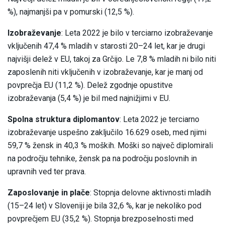
%), najmanjši pa v pomurski (12,5 %).
Izobraževanje
: Leta 2022 je bilo v terciarno izobraževanje
vključenih 47,4 % mladih v starosti 20–24 let, kar je drugi
najvišji delež v EU, takoj za Grčijo. Le 7,8 % mladih ni bilo niti
zaposlenih niti vključenih v izobraževanje, kar je manj od
povprečja EU (11,2 %). Delež zgodnje opustitve
izobraževanja (5,4 %) je bil med najnižjimi v EU.
Spolna struktura diplomantov
: Leta 2022 je terciarno
izobraževanje uspešno zaključilo 16.629 oseb, med njimi
59,7 % žensk in 40,3 % moških. Moški so največ diplomirali
na področju tehnike, žensk pa na področju poslovnih in
upravnih ved ter prava.
Zaposlovanje in plače
: Stopnja delovne aktivnosti mladih
(15–24 let) v Sloveniji je bila 32,6 %, kar je nekoliko pod
povprečjem EU (35,2 %). Stopnja brezposelnosti med