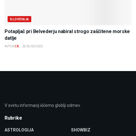
SLOVENIJA
Potapljač pri Belvederju nabiral strogo zaščitene morske
datlje
AVTOR
I.R.
05/03/2025
V svetu informacij iščemo globlji odmev.
Rubrike
ASTROLOGIJA
SHOWBIZ