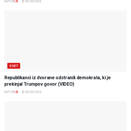
AVTOR
I.R.
05/03/2025
SVET
Republikanci iz dvorane odstranili demokrata, ki je
prekinjal Trumpov govor (VIDEO)
AVTOR
I.R.
05/03/2025