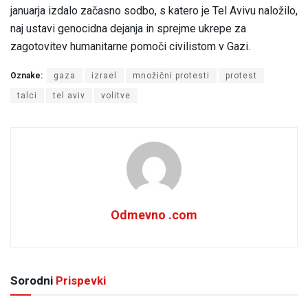
januarja izdalo začasno sodbo, s katero je Tel Avivu naložilo,
naj ustavi genocidna dejanja in sprejme ukrepe za
zagotovitev humanitarne pomoči civilistom v Gazi.
Oznake:
gaza
izrael
množični protesti
protest
talci
tel aviv
volitve
Odmevno .com
Sorodni
Prispevki