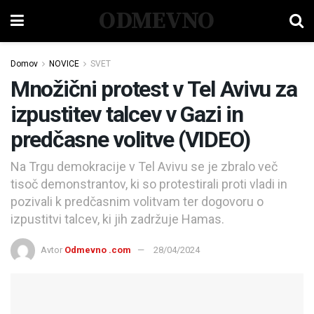
ODMEVNO
Domov
NOVICE
SVET
Množični protest v Tel Avivu za
izpustitev talcev v Gazi in
predčasne volitve (VIDEO)
Na Trgu demokracije v Tel Avivu se je zbralo več
tisoč demonstrantov, ki so protestirali proti vladi in
pozivali k predčasnim volitvam ter dogovoru o
izpustitvi talcev, ki jih zadržuje Hamas.
Avtor
Odmevno .com
28/04/2024