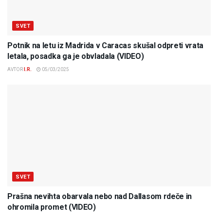
SVET
Potnik na letu iz Madrida v Caracas skušal odpreti vrata
letala, posadka ga je obvladala (VIDEO)
AVTOR
I.R.
05/03/2025
SVET
Prašna nevihta obarvala nebo nad Dallasom rdeče in
ohromila promet (VIDEO)