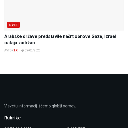
SVET
Arabske države predstavile načrt obnove Gaze, Izrael
ostaja zadržan
AVTOR
I.R.
05/03/2025
V svetu informacij iščemo globlji odmev.
Rubrike