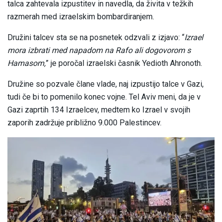
talca zahtevala izpustitev in navedla, da živita v težkih
razmerah med izraelskim bombardiranjem.
Družini talcev sta se na posnetek odzvali z izjavo: “
Izrael
mora izbrati med napadom na Rafo ali dogovorom s
Hamasom,
” je poročal izraelski časnik Yedioth Ahronoth.
Družine so pozvale člane vlade, naj izpustijo talce v Gazi,
tudi če bi to pomenilo konec vojne. Tel Aviv meni, da je v
Gazi zaprtih 134 Izraelcev, medtem ko Izrael v svojih
zaporih zadržuje približno 9.000 Palestincev.