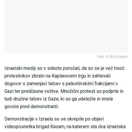
Foto: X /Brics News
Izraelski mediji so v soboto poročali, da so se je več tisoč
protestnikov zbralo na Kaplanovem trgu in zahtevali
dogovor o zamenjavi talcev s palestinskimi frakcijami v
Gazi ter predčasne volitve. Množični protest so podprle in
tudi družine talcev iz Gaze, ki so ga udeležle in imele
govore pred demonstranti.
Demonstracije v Izraelu so se okrepile po objavi
videoposnetka brigad Kasam, na katerem sta dva izraelska