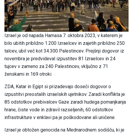
Izrael je od napada Hamasa 7. oktobra 2023, v katerem je
bilo ubitih približno 1.200 Izraelcev in zajetih približno 250
talcev, ubil več kot 34.300 Palestincev. Prejšnji dogovor iz
novembra je predvideval izpustitev 81 Izraelcev in 24
tujcev v zameno za 240 Palestincev, vključno z 71
ženskami in 169 otroki.
ZDA, Katar in Egipt si prizadevajo doseči dogovor o
izpustitvi preostalih izraelskih ujetnikov. Zaradi konflikta je
85 odstotkov prebivalcev Gaze zaradi hudega pomanjkanja
hrane, čiste vode in zdravil razseljenih, 60 odstotkov
infrastrukture v enklavi pa je poškodovane ali uničene.
Izrael je obtožen genocida na Mednarodnem sodišču, ki je