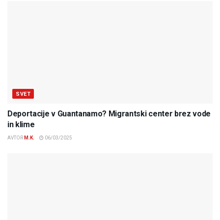
SVET
Deportacije v Guantanamo? Migrantski center brez vode
in klime
AVTOR
M.K.
06/03/2025