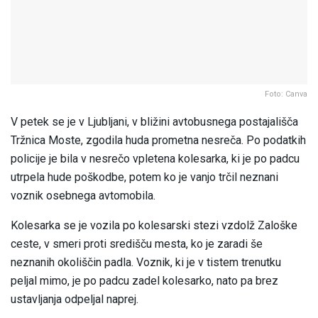
Foto: Canva
V petek se je v Ljubljani, v bližini avtobusnega postajališča
Tržnica Moste, zgodila huda prometna nesreča. Po podatkih
policije je bila v nesrečo vpletena kolesarka, ki je po padcu
utrpela hude poškodbe, potem ko je vanjo trčil neznani
voznik osebnega avtomobila.
Kolesarka se je vozila po kolesarski stezi vzdolž Zaloške
ceste, v smeri proti središču mesta, ko je zaradi še
neznanih okoliščin padla. Voznik, ki je v tistem trenutku
peljal mimo, je po padcu zadel kolesarko, nato pa brez
ustavljanja odpeljal naprej.