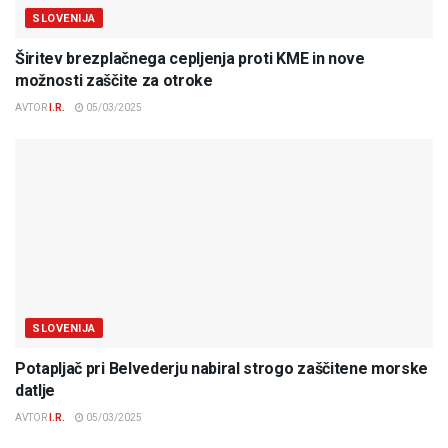
SLOVENIJA
Širitev brezplačnega cepljenja proti KME in nove
možnosti zaščite za otroke
AVTOR
I.R.
05/03/2025
SLOVENIJA
Potapljač pri Belvederju nabiral strogo zaščitene morske
datlje
AVTOR
I.R.
05/03/2025