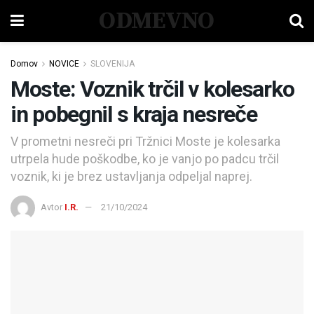
ODMEVNO
Domov
NOVICE
SLOVENIJA
Moste: Voznik trčil v kolesarko
in pobegnil s kraja nesreče
V prometni nesreči pri Tržnici Moste je kolesarka
utrpela hude poškodbe, ko je vanjo po padcu trčil
voznik, ki je brez ustavljanja odpeljal naprej.
Avtor
I.R.
21/10/2024