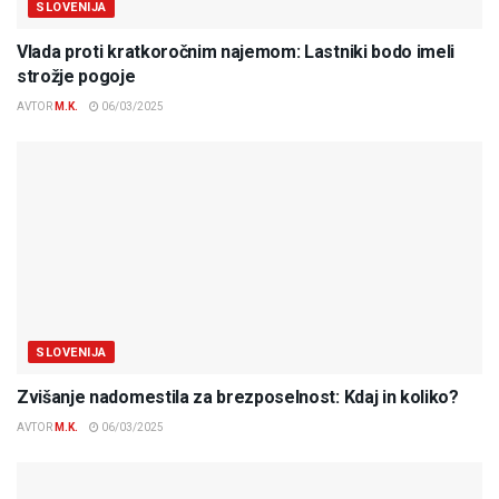
SLOVENIJA
Vlada proti kratkoročnim najemom: Lastniki bodo imeli
strožje pogoje
AVTOR
M.K.
06/03/2025
SLOVENIJA
Zvišanje nadomestila za brezposelnost: Kdaj in koliko?
AVTOR
M.K.
06/03/2025