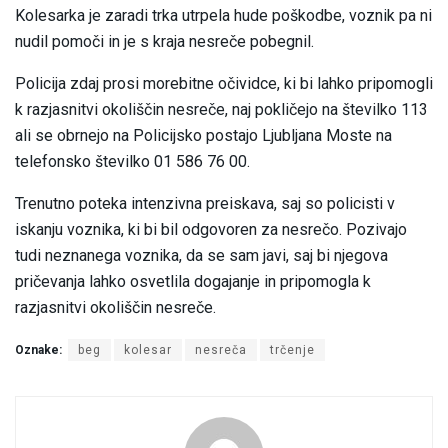
Kolesarka je zaradi trka utrpela hude poškodbe, voznik pa ni
nudil pomoči in je s kraja nesreče pobegnil.
Policija zdaj prosi morebitne očividce, ki bi lahko pripomogli
k razjasnitvi okoliščin nesreče, naj pokličejo na številko 113
ali se obrnejo na Policijsko postajo Ljubljana Moste na
telefonsko številko 01 586 76 00.
Trenutno poteka intenzivna preiskava, saj so policisti v
iskanju voznika, ki bi bil odgovoren za nesrečo. Pozivajo
tudi neznanega voznika, da se sam javi, saj bi njegova
pričevanja lahko osvetlila dogajanje in pripomogla k
razjasnitvi okoliščin nesreče.
Oznake:
beg
kolesar
nesreča
trčenje