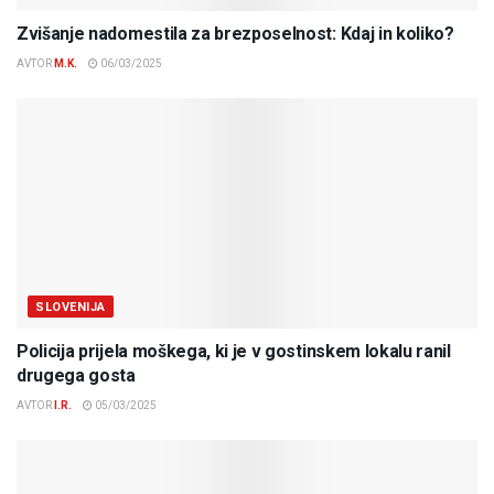
Zvišanje nadomestila za brezposelnost: Kdaj in koliko?
AVTOR
M.K.
06/03/2025
SLOVENIJA
Policija prijela moškega, ki je v gostinskem lokalu ranil
drugega gosta
AVTOR
I.R.
05/03/2025