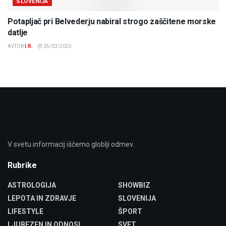
SLOVENIJA
Potapljač pri Belvederju nabiral strogo zaščitene morske
datlje
AVTOR
I.R.
05/03/2025
V svetu informacij iščemo globlji odmev.
Rubrike
ASTROLOGIJA
SHOWBIZ
LEPOTA IN ZDRAVJE
SLOVENIJA
LIFESTYLE
ŠPORT
LJUBEZEN IN ODNOSI
SVET