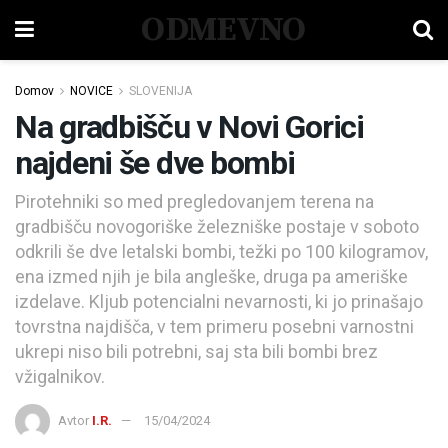
ODMEVNO
Domov
NOVICE
SLOVENIJA
Na gradbišču v Novi Gorici
najdeni še dve bombi
Pirotehniki so med pregledovanjem terena na
gradbišču novogoriške železniške postaje v soboto
odkrili še dve letalski bombi, težki po 100 kilogramov,
ena izmed njih je bila angleške, druga pa ameriške
izdelave. Kljub potencialni nevarnosti, ki jo prinašajo
tovrstna najdišča, v tem primeru posebni varnostni
ukrepi niso bili potrebni, saj sta bili bombi brez
vžigalnikov.
Avtor
I.R.
15/04/2024