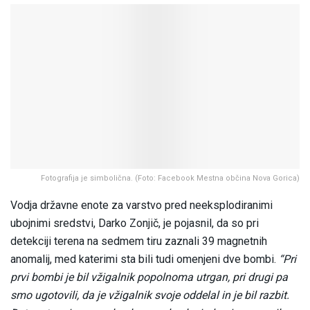
Fotografija je simbolična. (Foto: Facebook Mestna občina Nova Gorica)
Vodja državne enote za varstvo pred neeksplodiranimi
ubojnimi sredstvi, Darko Zonjič, je pojasnil, da so pri
detekciji terena na sedmem tiru zaznali 39 magnetnih
anomalij, med katerimi sta bili tudi omenjeni dve bombi.
“Pri
prvi bombi je bil vžigalnik popolnoma utrgan, pri drugi pa
smo ugotovili, da je vžigalnik svoje oddelal in je bil razbit.