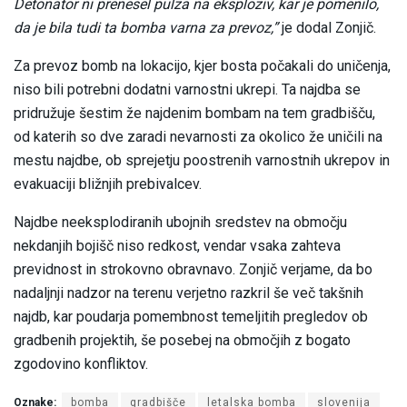
Detonator ni prenesel pulza na eksploziv, kar je pomenilo,
da je bila tudi ta bomba varna za prevoz,”
je dodal Zonjič.
Za prevoz bomb na lokacijo, kjer bosta počakali do uničenja,
niso bili potrebni dodatni varnostni ukrepi. Ta najdba se
pridružuje šestim že najdenim bombam na tem gradbišču,
od katerih so dve zaradi nevarnosti za okolico že uničili na
mestu najdbe, ob sprejetju poostrenih varnostnih ukrepov in
evakuaciji bližnjih prebivalcev.
Najdbe neeksplodiranih ubojnih sredstev na območju
nekdanjih bojišč niso redkost, vendar vsaka zahteva
previdnost in strokovno obravnavo. Zonjič verjame, da bo
nadaljnji nadzor na terenu verjetno razkril še več takšnih
najdb, kar poudarja pomembnost temeljitih pregledov ob
gradbenih projektih, še posebej na območjih z bogato
zgodovino konfliktov.
Oznake:
bomba
gradbišče
letalska bomba
slovenija