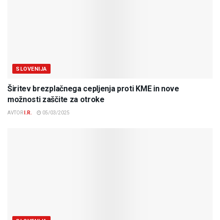
SLOVENIJA
Širitev brezplačnega cepljenja proti KME in nove
možnosti zaščite za otroke
AVTOR
I.R.
05/03/2025