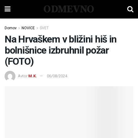
ODMEVNO
Domov
NOVICE
SVET
Na Hrvaškem v bližini hiš in
bolnišnice izbruhnil požar
(FOTO)
Avtor
M.K.
06/08/2024