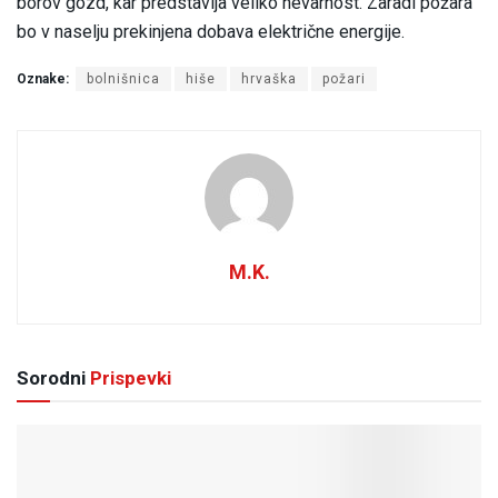
borov gozd, kar predstavlja veliko nevarnost. Zaradi požara
bo v naselju prekinjena dobava električne energije.
Oznake:
bolnišnica
hiše
hrvaška
požari
M.K.
Sorodni
Prispevki