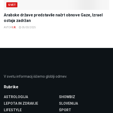
SVET
Arabske države predstavile načrt obnove Gaze, Izrael
ostaja zadržan
AVTOR
I.R.
05/03/2025
V svetu informacij iščemo globlji odmev.
Rubrike
ASTROLOGIJA
SHOWBIZ
LEPOTA IN ZDRAVJE
SLOVENIJA
LIFESTYLE
ŠPORT