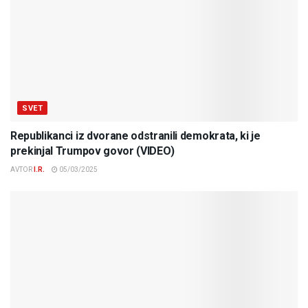
SVET
Republikanci iz dvorane odstranili demokrata, ki je
prekinjal Trumpov govor (VIDEO)
AVTOR
I.R.
05/03/2025