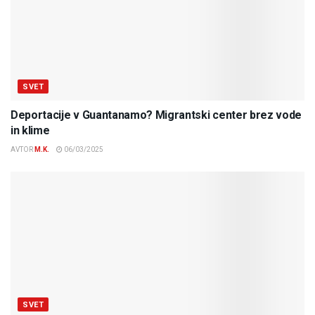
SVET
Deportacije v Guantanamo? Migrantski center brez vode
in klime
AVTOR
M.K.
06/03/2025
SVET