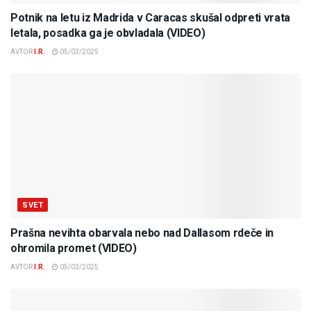
Potnik na letu iz Madrida v Caracas skušal odpreti vrata
letala, posadka ga je obvladala (VIDEO)
AVTOR
I.R.
05/03/2025
SVET
Prašna nevihta obarvala nebo nad Dallasom rdeče in
ohromila promet (VIDEO)
AVTOR
I.R.
05/03/2025