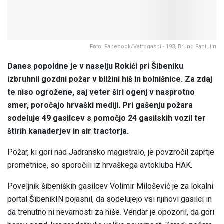
Foto: Facebook/Vatrogasci - 193, Bruno Fantulin
Danes popoldne je v naselju Rokići pri Šibeniku
izbruhnil gozdni požar v bližini hiš in bolnišnice. Za zdaj
te niso ogrožene, saj veter širi ogenj v nasprotno
smer, poročajo hrvaški mediji. Pri gašenju požara
sodeluje 49 gasilcev s pomočjo 24 gasilskih vozil ter
štirih kanaderjev in air tractorja.
Požar, ki gori nad Jadransko magistralo, je povzročil zaprtje
prometnice, so sporočili iz hrvaškega avtokluba HAK.
Poveljnik šibeniških gasilcev Volimir Milošević je za lokalni
portal ŠibenikIN pojasnil, da sodelujejo vsi njihovi gasilci in
da trenutno ni nevarnosti za hiše. Vendar je opozoril, da gori