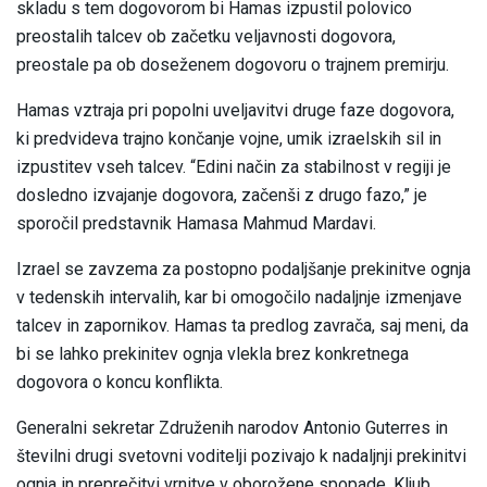
skladu s tem dogovorom bi Hamas izpustil polovico
preostalih talcev ob začetku veljavnosti dogovora,
preostale pa ob doseženem dogovoru o trajnem premirju.
Hamas vztraja pri popolni uveljavitvi druge faze dogovora,
ki predvideva trajno končanje vojne, umik izraelskih sil in
izpustitev vseh talcev. “Edini način za stabilnost v regiji je
dosledno izvajanje dogovora, začenši z drugo fazo,” je
sporočil predstavnik Hamasa Mahmud Mardavi.
Izrael se zavzema za postopno podaljšanje prekinitve ognja
v tedenskih intervalih, kar bi omogočilo nadaljnje izmenjave
talcev in zapornikov. Hamas ta predlog zavrača, saj meni, da
bi se lahko prekinitev ognja vlekla brez konkretnega
dogovora o koncu konflikta.
Generalni sekretar Združenih narodov Antonio Guterres in
številni drugi svetovni voditelji pozivajo k nadaljnji prekinitvi
ognja in preprečitvi vrnitve v oborožene spopade. Kljub