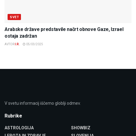
SVET
Arabske države predstavile načrt obnove Gaze, Izrael
ostaja zadržan
AVTOR
I.R.
05/03/2025
V svetu informacij iščemo globlji odmev.
Rubrike
ASTROLOGIJA
SHOWBIZ
LEPOTA IN ZDRAVJE
SLOVENIJA