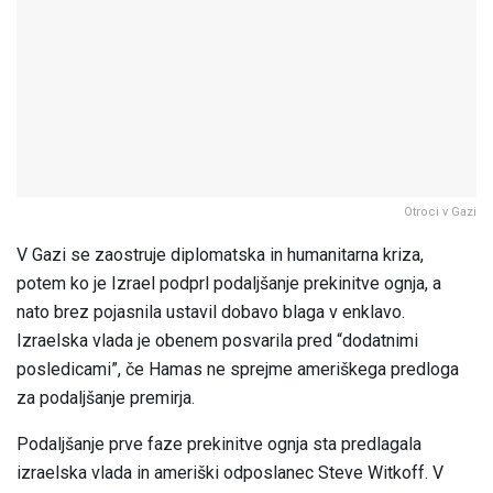
Otroci v Gazi
V Gazi se zaostruje diplomatska in humanitarna kriza,
potem ko je Izrael podprl podaljšanje prekinitve ognja, a
nato brez pojasnila ustavil dobavo blaga v enklavo.
Izraelska vlada je obenem posvarila pred “dodatnimi
posledicami”, če Hamas ne sprejme ameriškega predloga
za podaljšanje premirja.
Podaljšanje prve faze prekinitve ognja sta predlagala
izraelska vlada in ameriški odposlanec Steve Witkoff. V