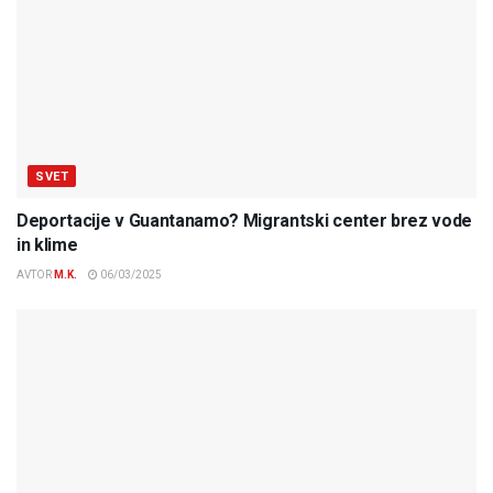
SVET
Deportacije v Guantanamo? Migrantski center brez vode
in klime
AVTOR
M.K.
06/03/2025