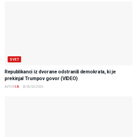
SVET
Republikanci iz dvorane odstranili demokrata, ki je
prekinjal Trumpov govor (VIDEO)
AVTOR
I.R.
05/03/2025