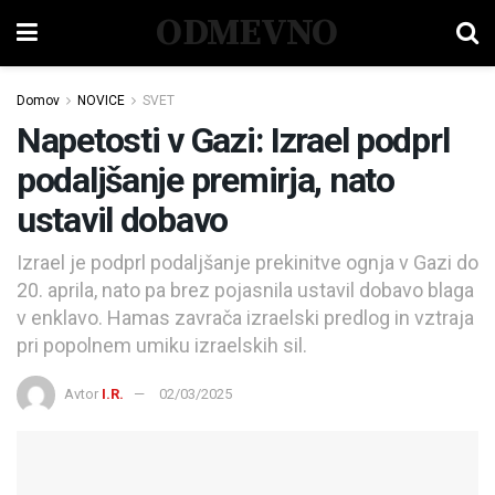
ODMEVNO
Domov
NOVICE
SVET
Napetosti v Gazi: Izrael podprl
podaljšanje premirja, nato
ustavil dobavo
Izrael je podprl podaljšanje prekinitve ognja v Gazi do
20. aprila, nato pa brez pojasnila ustavil dobavo blaga
v enklavo. Hamas zavrača izraelski predlog in vztraja
pri popolnem umiku izraelskih sil.
Avtor
I.R.
02/03/2025