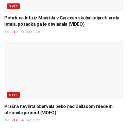
SVET
Potnik na letu iz Madrida v Caracas skušal odpreti vrata
letala, posadka ga je obvladala (VIDEO)
AVTOR
I.R.
05/03/2025
SVET
Prašna nevihta obarvala nebo nad Dallasom rdeče in
ohromila promet (VIDEO)
AVTOR
I.R.
05/03/2025