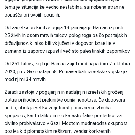
temu je situacija še vedno nestabilna, saj nobena stran ne
popušča pri svojih pogojih.
Od začetka prekinitve ognja 19. januarja je Hamas izpustil
25 živih in osem mrtvih talcev, poleg tega pa še pet tajskih
državljanov, ki niso bili vključeni v dogovor. Izrael je v
zameno iz zaporov izpustil več sto palestinskih zapornikov.
Od 251 talcev, ki jih je Hamas zajel med napadom 7. oktobra
2023, jih v Gazi ostaja 58. Po navedbah izraelske vojske je
med njimi 34 mrtvih.
Zaradi zastoja v pogajanjih in nadaljnjih izraelskih groženj
ostaja prihodnost prekinitve ognja negotova. Če dogovora
ne bo, obstaja velika verjetnost ponovnega izbruha
spopadov, kar bi lahko imelo katastrofalne posledice za
civilno prebivalstvo v Gazi. Medtem mednarodna skupnost
poziva k diplomatskim rešitvam, vendar konkretnih