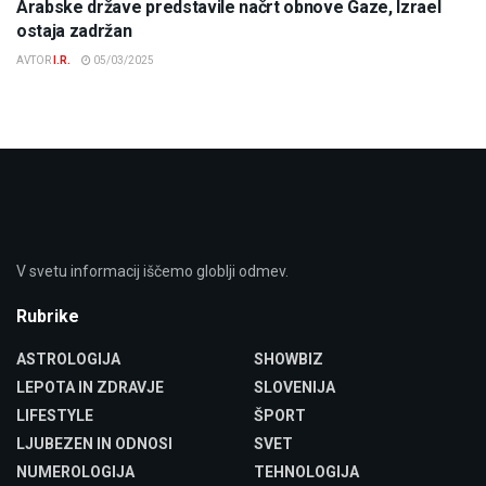
Arabske države predstavile načrt obnove Gaze, Izrael
ostaja zadržan
AVTOR
I.R.
05/03/2025
V svetu informacij iščemo globlji odmev.
Rubrike
ASTROLOGIJA
SHOWBIZ
LEPOTA IN ZDRAVJE
SLOVENIJA
LIFESTYLE
ŠPORT
LJUBEZEN IN ODNOSI
SVET
NUMEROLOGIJA
TEHNOLOGIJA