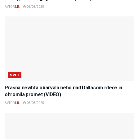
AVTOR
I.R.
05/03/2025
SVET
Prašna nevihta obarvala nebo nad Dallasom rdeče in
ohromila promet (VIDEO)
AVTOR
I.R.
05/03/2025