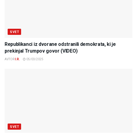
SVET
Republikanci iz dvorane odstranili demokrata, ki je
prekinjal Trumpov govor (VIDEO)
AVTOR
I.R.
05/03/2025
SVET