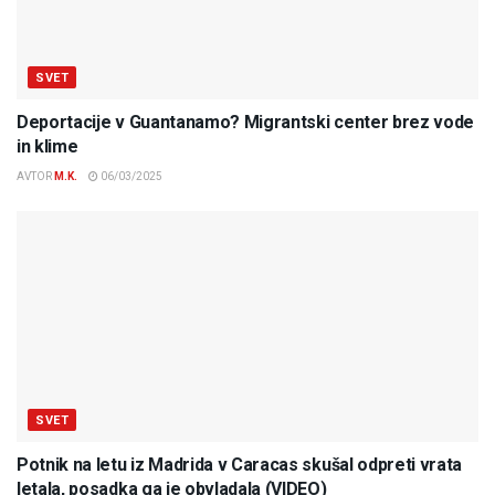
SVET
Deportacije v Guantanamo? Migrantski center brez vode
in klime
AVTOR
M.K.
06/03/2025
SVET
Potnik na letu iz Madrida v Caracas skušal odpreti vrata
letala, posadka ga je obvladala (VIDEO)