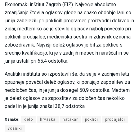
Ekonomski inštitut Zagreb (EIZ). Največje absolutno
zmanjšanje števila oglasov glede na enako obdobje lani so
junija zabeležili pri poklicih programer, proizvodni delavec in
zidar, medtem ko se je število oglasov najbolj povečalo pri
poklicih prodajalec, medicinska sestra in zdravnik oziroma
zobozdravnik. Najvišji delež oglasov je bil za poklice s
srednjo kvalifikacijo, ki je v zadnjih mesecih naraščal in se
junija ustalil pri 65,4 odstotka.
Analitiki inštituta so izpostavili še, da se je v zadnjem letu
opazneje povečal delež oglasov, ki ponujajo zaposlitev za
nedoločen čas, in je junija dosegel 50,9 odstotka. Medtem
je delež oglasov za zaposlitev za določen čas nekoliko
padel in je junija znašal 38,7 odstotka.
Oznake:
delo
hrvaška
natakar
poklici
prodajalci
vozniki