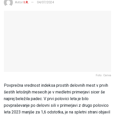
Avtor
I.R.
04/07/2024
Foto: Canva
Povprečna vrednost indeksa prostih delovnih mest v prvih
šestih letošnjih mesecih je v medletni primerjavi sicer še
naprej beležila padec. V prvi polovici leta je bilo
povpraševanje po delovni sili v primerjavi z drugo polovico
leta 2023 manjše za 1,6 odstotka, je na spletni strani objavil