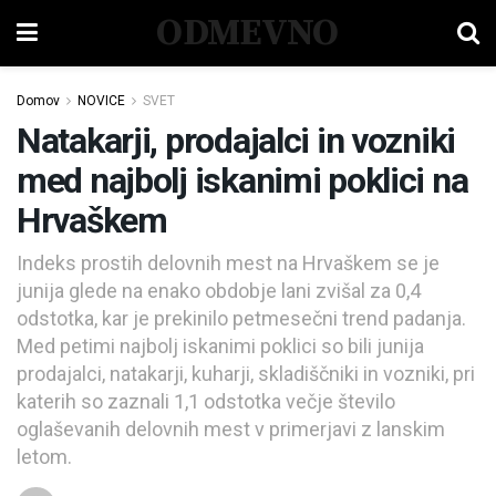
ODMEVNO
Domov
NOVICE
SVET
Natakarji, prodajalci in vozniki
med najbolj iskanimi poklici na
Hrvaškem
Indeks prostih delovnih mest na Hrvaškem se je
junija glede na enako obdobje lani zvišal za 0,4
odstotka, kar je prekinilo petmesečni trend padanja.
Med petimi najbolj iskanimi poklici so bili junija
prodajalci, natakarji, kuharji, skladiščniki in vozniki, pri
katerih so zaznali 1,1 odstotka večje število
oglaševanih delovnih mest v primerjavi z lanskim
letom.