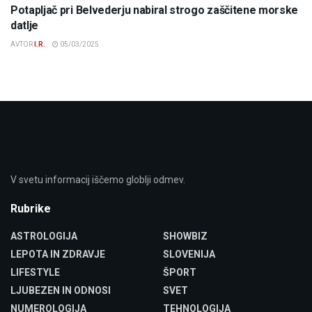
Potapljač pri Belvederju nabiral strogo zaščitene morske
datlje
AVTOR
I.R.
05/03/2025
V svetu informacij iščemo globlji odmev.
Rubrike
ASTROLOGIJA
SHOWBIZ
LEPOTA IN ZDRAVJE
SLOVENIJA
LIFESTYLE
ŠPORT
LJUBEZEN IN ODNOSI
SVET
NUMEROLOGIJA
TEHNOLOGIJA