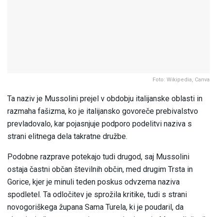
Foto: Wikipedia, Canva
Ta naziv je Mussolini prejel v obdobju italijanske oblasti in
razmaha fašizma, ko je italijansko govoreče prebivalstvo
prevladovalo, kar pojasnjuje podporo podelitvi naziva s
strani elitnega dela takratne družbe.
Podobne razprave potekajo tudi drugod, saj Mussolini
ostaja častni občan številnih občin, med drugim Trsta in
Gorice, kjer je minuli teden poskus odvzema naziva
spodletel. Ta odločitev je sprožila kritike, tudi s strani
novogoriškega župana Sama Turela, ki je poudaril, da