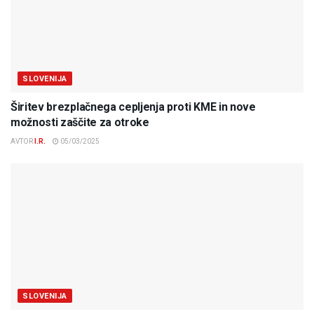
SLOVENIJA
Širitev brezplačnega cepljenja proti KME in nove
možnosti zaščite za otroke
AVTOR
I.R.
05/03/2025
SLOVENIJA