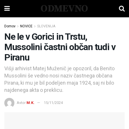
ODMEVNO
Domov
NOVICE
SLOVENIJA
Ne le v Gorici in Trstu,
Mussolini častni občan tudi v
Piranu
Višji arhivist Matej Muženič je opozoril, da Benito
Mussolini še vedno nosi naziv častnega občana
Pirana, ki mu je bil podeljen maja 1924, saj ni bilo
najdenega akta o preklicu.
Avtor
M.K.
15/11/2024