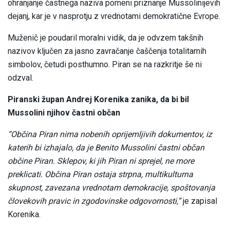
ohranjanje častnega naziva pomeni priznanje Mussolinijevih
dejanj, kar je v nasprotju z vrednotami demokratične Evrope.
Muženič je poudaril moralni vidik, da je odvzem takšnih
nazivov ključen za jasno zavračanje čaščenja totalitarnih
simbolov, četudi posthumno. Piran se na razkritje še ni
odzval.
Piranski župan Andrej Korenika zanika, da bi bil
Mussolini njihov častni občan
“Občina Piran nima nobenih oprijemljivih dokumentov, iz
katerih bi izhajalo, da je Benito Mussolini častni občan
občine Piran. Sklepov, ki jih Piran ni sprejel, ne more
preklicati. Občina Piran ostaja strpna, multikulturna
skupnost, zavezana vrednotam demokracije, spoštovanja
človekovih pravic in zgodovinske odgovornosti,”
je zapisal
Korenika.