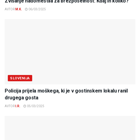
Zvišanje nadomestila za brezposelnost: Kdaj in koliko?
AVTOR
M.K.
06/03/2025
SLOVENIJA
Policija prijela moškega, ki je v gostinskem lokalu ranil
drugega gosta
AVTOR
I.R.
05/03/2025