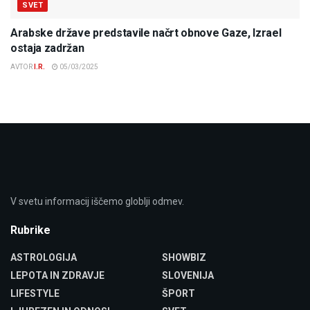
SVET
Arabske države predstavile načrt obnove Gaze, Izrael
ostaja zadržan
AVTOR
I.R.
05/03/2025
V svetu informacij iščemo globlji odmev.
Rubrike
ASTROLOGIJA
SHOWBIZ
LEPOTA IN ZDRAVJE
SLOVENIJA
LIFESTYLE
ŠPORT