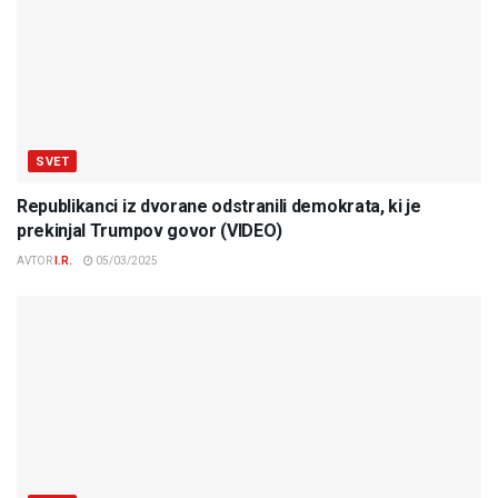
SVET
Republikanci iz dvorane odstranili demokrata, ki je
prekinjal Trumpov govor (VIDEO)
AVTOR
I.R.
05/03/2025