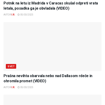
Potnik na letu iz Madrida v Caracas skušal odpreti vrata
letala, posadka ga je obvladala (VIDEO)
AVTOR
I.R.
05/03/2025
SVET
Prašna nevihta obarvala nebo nad Dallasom rdeče in
ohromila promet (VIDEO)
AVTOR
I.R.
05/03/2025