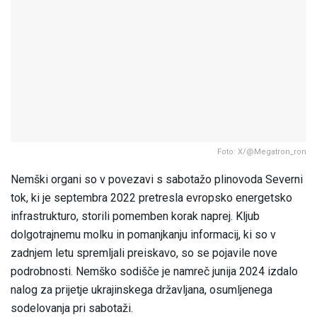
Foto: X/@Megatron_ron
Nemški organi so v povezavi s sabotažo plinovoda Severni
tok, ki je septembra 2022 pretresla evropsko energetsko
infrastrukturo, storili pomemben korak naprej. Kljub
dolgotrajnemu molku in pomanjkanju informacij, ki so v
zadnjem letu spremljali preiskavo, so se pojavile nove
podrobnosti. Nemško sodišče je namreč junija 2024 izdalo
nalog za prijetje ukrajinskega državljana, osumljenega
sodelovanja pri sabotaži.