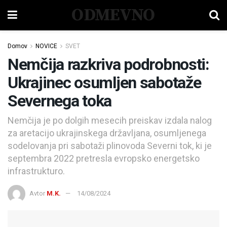
ODMEVNO
Domov
NOVICE
SVET
Nemčija razkriva podrobnosti:
Ukrajinec osumljen sabotaže
Severnega toka
Nemčija je po dolgih mesecih preiskav izdala nalog
za aretacijo ukrajinskega državljana, osumljenega
sodelovanja pri sabotaži plinovoda Severni tok, ki je
septembra 2022 pretresla evropsko energetsko
infrastrukturo.
Avtor
M.K.
14/08/2024