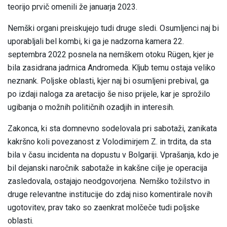
teorijo prvič omenili že januarja 2023.
Nemški organi preiskujejo tudi druge sledi. Osumljenci naj bi
uporabljali bel kombi, ki ga je nadzorna kamera 22.
septembra 2022 posnela na nemškem otoku Rügen, kjer je
bila zasidrana jadrnica Andromeda. Kljub temu ostaja veliko
neznank. Poljske oblasti, kjer naj bi osumljeni prebival, ga
po izdaji naloga za aretacijo še niso prijele, kar je sprožilo
ugibanja o možnih političnih ozadjih in interesih.
Zakonca, ki sta domnevno sodelovala pri sabotaži, zanikata
kakršno koli povezanost z Volodimirjem Z. in trdita, da sta
bila v času incidenta na dopustu v Bolgariji. Vprašanja, kdo je
bil dejanski naročnik sabotaže in kakšne cilje je operacija
zasledovala, ostajajo neodgovorjena. Nemško tožilstvo in
druge relevantne institucije do zdaj niso komentirale novih
ugotovitev, prav tako so zaenkrat molčeče tudi poljske
oblasti.