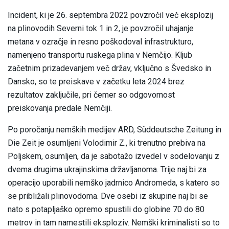
Incident, ki je 26. septembra 2022 povzročil več eksplozij
na plinovodih Severni tok 1 in 2, je povzročil uhajanje
metana v ozračje in resno poškodoval infrastrukturo,
namenjeno transportu ruskega plina v Nemčijo. Kljub
začetnim prizadevanjem več držav, vključno s Švedsko in
Dansko, so te preiskave v začetku leta 2024 brez
rezultatov zaključile, pri čemer so odgovornost
preiskovanja predale Nemčiji.
Po poročanju nemških medijev ARD, Süddeutsche Zeitung in
Die Zeit je osumljeni Volodimir Z., ki trenutno prebiva na
Poljskem, osumljen, da je sabotažo izvedel v sodelovanju z
dvema drugima ukrajinskima državljanoma. Trije naj bi za
operacijo uporabili nemško jadrnico Andromeda, s katero so
se približali plinovodoma. Dve osebi iz skupine naj bi se
nato s potapljaško opremo spustili do globine 70 do 80
metrov in tam namestili eksploziv. Nemški kriminalisti so to