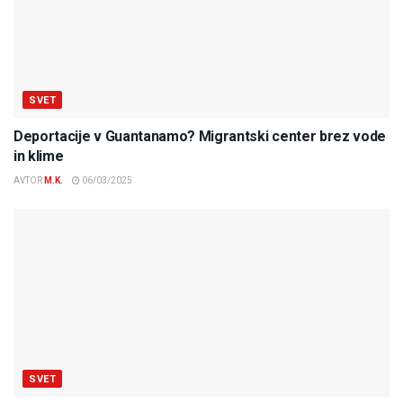
SVET
Deportacije v Guantanamo? Migrantski center brez vode
in klime
AVTOR
M.K.
06/03/2025
SVET