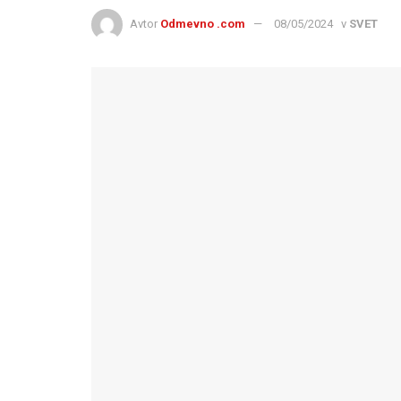
Avtor
Odmevno .com
08/05/2024
v
SVET