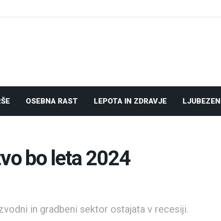
RŠE
OSEBNA RAST
LEPOTA IN ZDRAVJE
LJUBEZEN
o bo leta 2024
vodni in gradbeni sektor ostajata v recesiji.