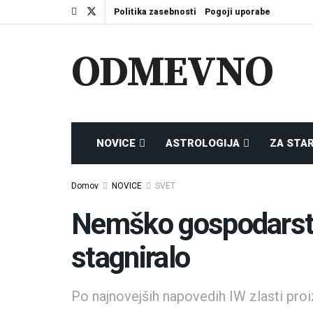
Politika zasebnosti
Pogoji uporabe
ODMEVNO
NOVICE
ASTROLOGIJA
ZA STA
Domov
NOVICE
SVET
Nemško gospodarstv
stagniralo
Po najnovejših napovedih IW zlasti proiz