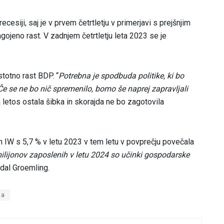
cesiji, saj je v prvem četrtletju v primerjavi s prejšnjim
ojeno rast. V zadnjem četrtletju leta 2023 se je
totno rast BDP. “
Potrebna je spodbuda politike, ki bo
“Če se ne bo nič spremenilo, bomo še naprej zapravljali
 letos ostala šibka in skorajda ne bo zagotovila
 IW s 5,7 % v letu 2023 v tem letu v povprečju povečala
ilijonov zaposlenih v letu 2024 so učinki gospodarske
odal Groemling.
ja