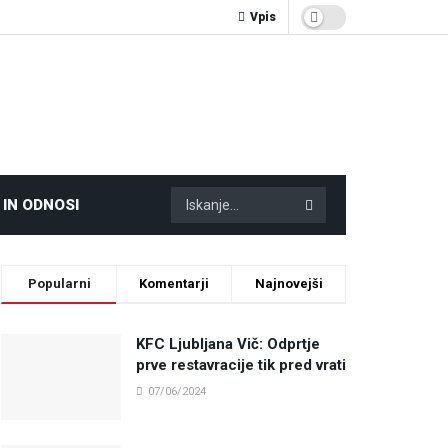
Vpis
 IN ODNOSI
Popularni
Komentarji
Najnovejši
KFC Ljubljana Vič: Odprtje
prve restavracije tik pred vrati
07/06/2024