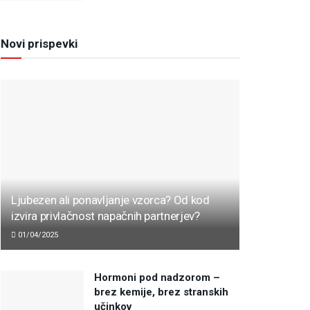
Novi prispevki
Ljubezen ali ponavljanje vzorca? Od kod
izvira privlačnost napačnih partnerjev?
01/04/2025
Hormoni pod nadzorom –
brez kemije, brez stranskih
učinkov