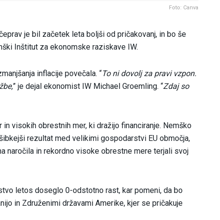
Foto: Canva
rav je bil začetek leta boljši od pričakovanj, in bo še
mški Inštitut za ekonomske raziskave IW.
manjšanja inflacije povečala. “
To ni dovolj za pravi vzpon.
žbe,
” je dejal ekonomist IW Michael Groemling. “
Zdaj so
in visokih obrestnih mer, ki dražijo financiranje. Nemško
ajšibkejši rezultat med velikimi gospodarstvi EU območja,
a naročila in rekordno visoke obrestne mere terjali svoj
vo letos doseglo 0-odstotno rast, kar pomeni, da bo
tanijo in Združenimi državami Amerike, kjer se pričakuje