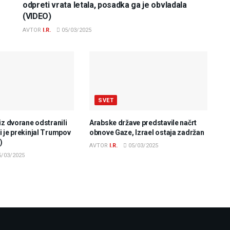
odpreti vrata letala, posadka ga je obvladala
(VIDEO)
AVTOR
I.R.
05/03/2025
SVET
iz dvorane odstranili
Arabske države predstavile načrt
 je prekinjal Trumpov
obnove Gaze, Izrael ostaja zadržan
)
AVTOR
I.R.
05/03/2025
/03/2025