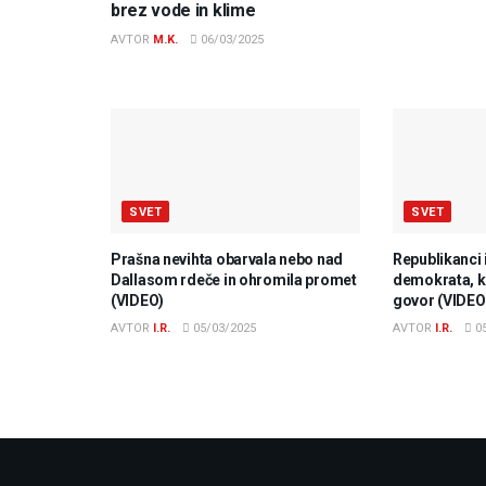
brez vode in klime
AVTOR
M.K.
06/03/2025
SVET
SVET
Prašna nevihta obarvala nebo nad
Republikanci 
Dallasom rdeče in ohromila promet
demokrata, ki
(VIDEO)
govor (VIDEO
AVTOR
I.R.
05/03/2025
AVTOR
I.R.
05