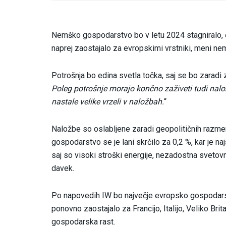
Nemško gospodarstvo bo v letu 2024 stagniralo, čep
naprej zaostajalo za evropskimi vrstniki, meni ne
Potrošnja bo edina svetla točka, saj se bo zaradi z
Poleg potrošnje morajo končno zaživeti tudi nalo
nastale velike vrzeli v naložbah.
“
Naložbe so oslabljene zaradi geopolitičnih razmer 
gospodarstvo se je lani skrčilo za 0,2 %, kar je n
saj so visoki stroški energije, nezadostna svetovn
davek.
Po napovedih IW bo največje evropsko gospodarst
ponovno zaostajalo za Francijo, Italijo, Veliko Bri
gospodarska rast.