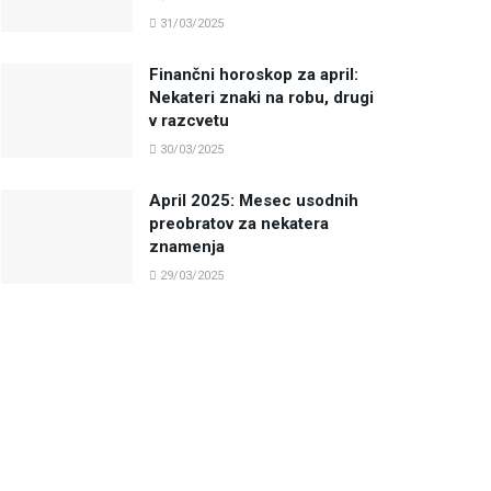
31/03/2025
Finančni horoskop za april:
Nekateri znaki na robu, drugi
v razcvetu
30/03/2025
April 2025: Mesec usodnih
preobratov za nekatera
znamenja
29/03/2025