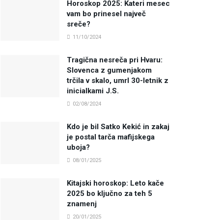
Horoskop 2025: Kateri mesec
vam bo prinesel največ
sreče?
11/10/2024
Tragična nesreča pri Hvaru:
Slovenca z gumenjakom
trčila v skalo, umrl 30-letnik z
inicialkami J.S.
02/08/2024
Kdo je bil Satko Kekić in zakaj
je postal tarča mafijskega
uboja?
08/01/2025
Kitajski horoskop: Leto kače
2025 bo ključno za teh 5
znamenj
20/01/2025