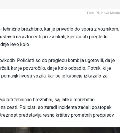
Foto: PU Novo Mesto
 ni tehnično brezhibno, kar je privedlo do spora z voznikom.
stavili na avtocesti pri Zalokah, kjer so ob pregledu
dnje levo kolo.
kodb. Policisti so ob pregledu kombija ugotovili, da je
žali, kar je povzročilo, da je kolo odpadlo. Potnik, ki je
e pomanjkljivosti vozila, kar se je kasneje izkazalo za
ajo biti tehnično brezhibni, saj lahko morebitne
j na cesti. Policisti so zaradi incidenta začeli postopek
streznost predstavlja resno kršitev prometnih predpisov.