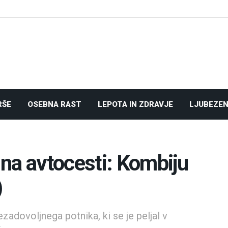
RŠE
OSEBNA RAST
LEPOTA IN ZDRAVJE
LJUBEZEN
na avtocesti: Kombiju
)
nezadovoljnega potnika, ki se je peljal v