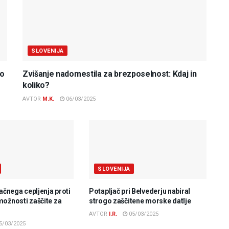
SLOVENIJA
do
Zvišanje nadomestila za brezposelnost: Kdaj in
koliko?
AVTOR
M.K.
06/03/2025
SLOVENIJA
lačnega cepljenja proti
Potapljač pri Belvederju nabiral
možnosti zaščite za
strogo zaščitene morske datlje
AVTOR
I.R.
05/03/2025
5/03/2025