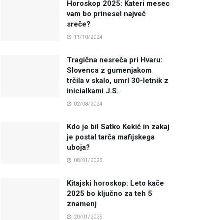
Horoskop 2025: Kateri mesec
vam bo prinesel največ
sreče?
11/10/2024
Tragična nesreča pri Hvaru:
Slovenca z gumenjakom
trčila v skalo, umrl 30-letnik z
inicialkami J.S.
02/08/2024
Kdo je bil Satko Kekić in zakaj
je postal tarča mafijskega
uboja?
08/01/2025
Kitajski horoskop: Leto kače
2025 bo ključno za teh 5
znamenj
20/01/2025