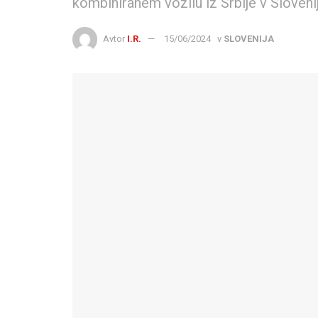
kombiniranem vozilu iz Srbije v Sloveni
Avtor
I.R.
15/06/2024
v
SLOVENIJA