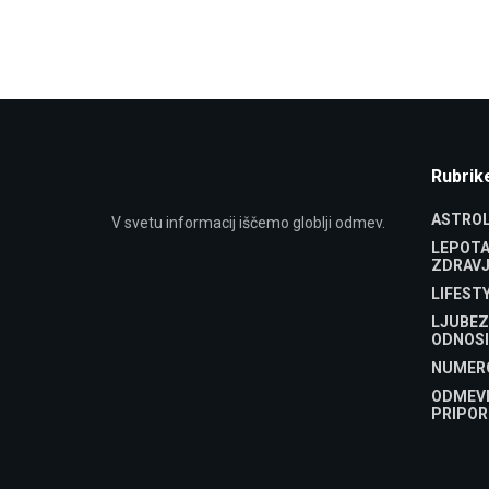
Rubrik
ASTROL
V svetu informacij iščemo globlji odmev.
LEPOTA
ZDRAVJ
LIFEST
LJUBEZ
ODNOSI
NUMER
ODMEV
PRIPOR