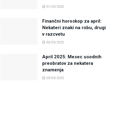
31/03/2025
Finančni horoskop za april:
Nekateri znaki na robu, drugi
v razcvetu
30/03/2025
April 2025: Mesec usodnih
preobratov za nekatera
znamenja
29/03/2025