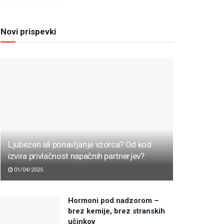
Novi prispevki
Ljubezen ali ponavljanje vzorca? Od kod
izvira privlačnost napačnih partnerjev?
01/04/2025
Hormoni pod nadzorom –
brez kemije, brez stranskih
učinkov