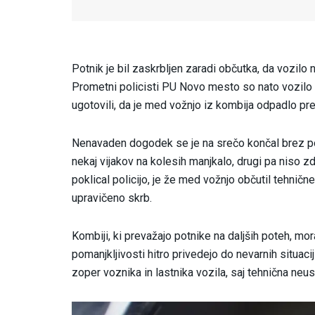
Potnik je bil zaskrbljen zaradi občutka, da vozilo
Prometni policisti PU Novo mesto so nato vozilo u
ugotovili, da je med vožnjo iz kombija odpadlo pre
Nenavaden dogodek se je na srečo končal brez poš
nekaj vijakov na kolesih manjkalo, drugi pa niso zdr
poklical policijo, je že med vožnjo občutil tehničn
upravičeno skrb.
Kombiji, ki prevažajo potnike na daljših poteh, mor
pomanjkljivosti hitro privedejo do nevarnih situaci
zoper voznika in lastnika vozila, saj tehnična neu