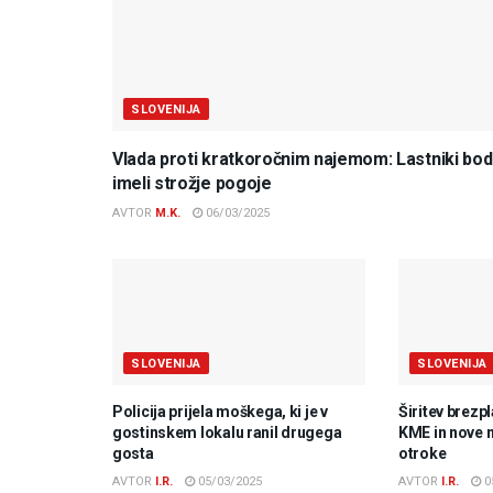
SLOVENIJA
Vlada proti kratkoročnim najemom: Lastniki bo
imeli strožje pogoje
AVTOR
M.K.
06/03/2025
SLOVENIJA
SLOVENIJA
Policija prijela moškega, ki je v
Širitev brezp
gostinskem lokalu ranil drugega
KME in nove 
gosta
otroke
AVTOR
I.R.
05/03/2025
AVTOR
I.R.
0