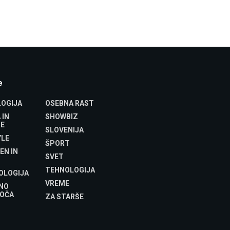
e
OGIJA
OSEBNA RAST
 IN
SHOWBIZ
E
SLOVENIJA
YLE
ŠPORT
EN IN
SVET
TEHNOLOGIJA
OLOGIJA
VREME
NO
OČA
ZA STARŠE