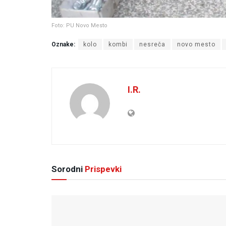
Foto: PU Novo Mesto
Oznake:
kolo
kombi
nesreča
novo mesto
I.R.
Sorodni
Prispevki