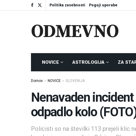
Politika zasebnosti
Pogoji uporabe
ODMEVNO
NOVICE
ASTROLOGIJA
ZA STA
Domov
NOVICE
SLOVENIJA
Nenavaden incident 
odpadlo kolo (FOTO
Policisti so na številki 113 prejeli klic 