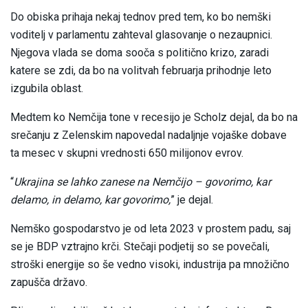
Do obiska prihaja nekaj tednov pred tem, ko bo nemški
voditelj v parlamentu zahteval glasovanje o nezaupnici.
Njegova vlada se doma sooča s politično krizo, zaradi
katere se zdi, da bo na volitvah februarja prihodnje leto
izgubila oblast.
Medtem ko Nemčija tone v recesijo je Scholz dejal, da bo na
srečanju z Zelenskim napovedal nadaljnje vojaške dobave
ta mesec v skupni vrednosti 650 milijonov evrov.
“
Ukrajina se lahko zanese na Nemčijo – govorimo, kar
delamo, in delamo, kar govorimo,
” je dejal.
Nemško gospodarstvo je od leta 2023 v prostem padu, saj
se je BDP vztrajno krči. Stečaji podjetij so se povečali,
stroški energije so še vedno visoki, industrija pa množično
zapušča državo.