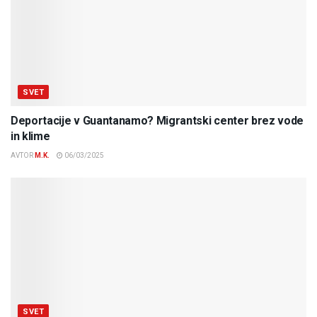
SVET
Deportacije v Guantanamo? Migrantski center brez vode
in klime
AVTOR
M.K.
06/03/2025
SVET