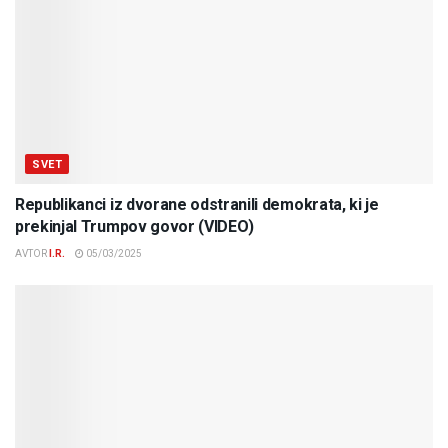
SVET
Republikanci iz dvorane odstranili demokrata, ki je
prekinjal Trumpov govor (VIDEO)
AVTOR
I.R.
05/03/2025