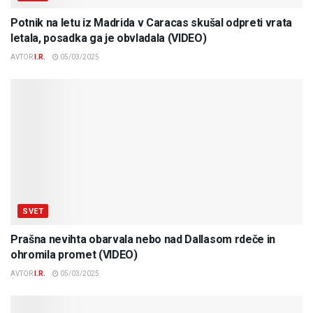
Potnik na letu iz Madrida v Caracas skušal odpreti vrata
letala, posadka ga je obvladala (VIDEO)
AVTOR
I.R.
05/03/2025
SVET
Prašna nevihta obarvala nebo nad Dallasom rdeče in
ohromila promet (VIDEO)
AVTOR
I.R.
05/03/2025