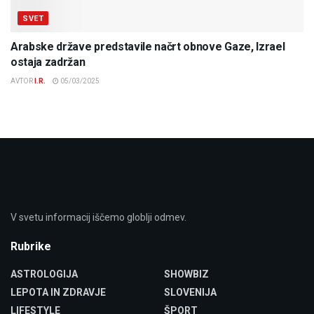
SVET
Arabske države predstavile načrt obnove Gaze, Izrael
ostaja zadržan
AVTOR
I.R.
05/03/2025
V svetu informacij iščemo globlji odmev.
Rubrike
ASTROLOGIJA
SHOWBIZ
LEPOTA IN ZDRAVJE
SLOVENIJA
LIFESTYLE
ŠPORT