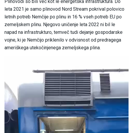
Plinovodi so bili več kot le energetska infrastruktura. Do
leta 2021 je samo plinovod Nord Stream pokrival polovico
letnih potreb Nemčije po plinu in 16 % vseh potreb EU po
zemeljskem plinu. Njegovo uničenje leta 2022 ni bil le
napad na infrastrukturo, temveč tudi dejanje gospodarske
vojne, ki je Nemčijo priklenilo v odvisnost od predragega
ameriškega utekočinjenega zemeljskega plina.