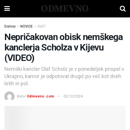
ODMEVNO
Domov
NOVICE
SVET
Nepričakovan obisk nemškega
kanclerja Scholza v Kijevu
(VIDEO)
Nemški kancler Olaf Scholz je v ponedeljek prispel v
Ukrajino, kamor je odpotoval drugič po več kot dveh
letih in pol.
Avtor
Odmevno .com
02/12/2024