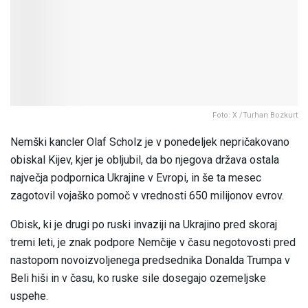
Foto: X /Turhan Bozkurt
Nemški kancler Olaf Scholz je v ponedeljek nepričakovano
obiskal Kijev, kjer je obljubil, da bo njegova država ostala
največja podpornica Ukrajine v Evropi, in še ta mesec
zagotovil vojaško pomoč v vrednosti 650 milijonov evrov.
Obisk, ki je drugi po ruski invaziji na Ukrajino pred skoraj
tremi leti, je znak podpore Nemčije v času negotovosti pred
nastopom novoizvoljenega predsednika Donalda Trumpa v
Beli hiši in v času, ko ruske sile dosegajo ozemeljske
uspehe.