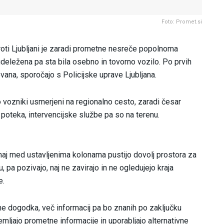
Foto: Promet.si
oti Ljubljani je zaradi prometne nesreče popolnoma
udeležena pa sta bila osebno in tovorno vozilo. Po prvih
vana, sporočajo s Policijske uprave Ljubljana.
 vozniki usmerjeni na regionalno cesto, zaradi česar
 poteka, intervencijske službe pa so na terenu.
naj med ustavljenima kolonama pustijo dovolj prostora za
u, pa pozivajo, naj ne zavirajo in ne ogledujejo kraja
e.
ine dogodka, več informacij pa bo znanih po zaključku
mljajo prometne informacije in uporabljajo alternativne