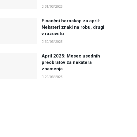
31/03/2025
Finančni horoskop za april:
Nekateri znaki na robu, drugi
v razcvetu
30/03/2025
April 2025: Mesec usodnih
preobratov za nekatera
znamenja
29/03/2025