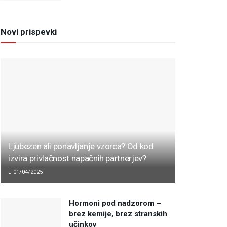
Novi prispevki
Ljubezen ali ponavljanje vzorca? Od kod
izvira privlačnost napačnih partnerjev?
01/04/2025
Hormoni pod nadzorom –
brez kemije, brez stranskih
učinkov