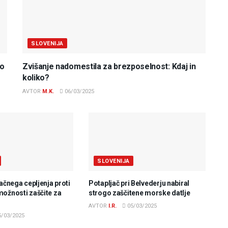
SLOVENIJA
do
Zvišanje nadomestila za brezposelnost: Kdaj in
koliko?
AVTOR
M.K.
06/03/2025
SLOVENIJA
lačnega cepljenja proti
Potapljač pri Belvederju nabiral
možnosti zaščite za
strogo zaščitene morske datlje
AVTOR
I.R.
05/03/2025
/03/2025