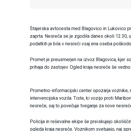
Štajerska avtocesta med Blagovico in Lukovico pr
zaprta. Nesreča se je zgodila danes okoli 12.30, 
podatkih je bila v nesreči vsaj ena oseba poškodo
Promet je preusmerjen na izvoz Blagovica, kjer so
prihaja do zastojev. Ogled kraja nesreče še vedno
Prometno-informacijski center opozarja voznike, 
intervencijska vozila. Tiste, ki vozijo proti Maribor
nesreče, saj to povečuje tveganje za nove nesreč
Policija in reševalne ekipe še preiskujejo okolišč
ogleda kraja nesreče. Voznikom svetujejo, naj spre