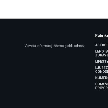
Rubrik
ASTROL
V svetu informacij iščemo globlji odmev.
LEPOTA
ZDRAVJ
LIFEST
LJUBEZ
ODNOSI
NUMER
ODMEV
PRIPOR