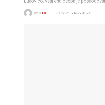
Lukovico, vsaj ena oseba je poškodova
Avtor
I.R.
19/11/2024
v
SLOVENIJA