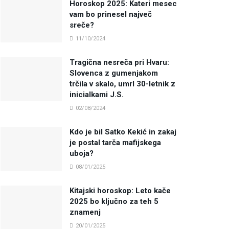
Horoskop 2025: Kateri mesec
vam bo prinesel največ
sreče?
11/10/2024
Tragična nesreča pri Hvaru:
Slovenca z gumenjakom
trčila v skalo, umrl 30-letnik z
inicialkami J.S.
02/08/2024
Kdo je bil Satko Kekić in zakaj
je postal tarča mafijskega
uboja?
08/01/2025
Kitajski horoskop: Leto kače
2025 bo ključno za teh 5
znamenj
20/01/2025