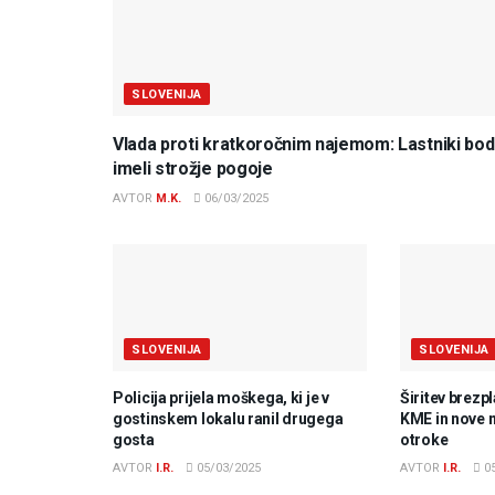
SLOVENIJA
Vlada proti kratkoročnim najemom: Lastniki bo
imeli strožje pogoje
AVTOR
M.K.
06/03/2025
SLOVENIJA
SLOVENIJA
Policija prijela moškega, ki je v
Širitev brezp
gostinskem lokalu ranil drugega
KME in nove 
gosta
otroke
AVTOR
I.R.
05/03/2025
AVTOR
I.R.
05