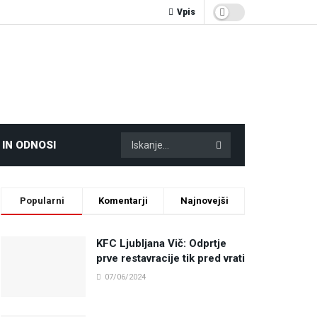
Vpis
 IN ODNOSI
Popularni
Komentarji
Najnovejši
KFC Ljubljana Vič: Odprtje
prve restavracije tik pred vrati
07/06/2024