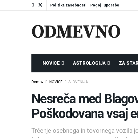
Politika zasebnosti
Pogoji uporabe
ODMEVNO
NOVICE
ASTROLOGIJA
ZA STA
Domov
NOVICE
SLOVENIJA
Nesreča med Blagovi
Poškodovana vsaj e
Trčenje osebnega in tovornega vozila j