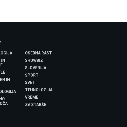
e
OGIJA
OSEBNA RAST
 IN
SHOWBIZ
E
SLOVENIJA
YLE
ŠPORT
EN IN
SVET
TEHNOLOGIJA
OLOGIJA
VREME
NO
OČA
ZA STARŠE