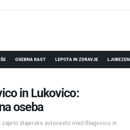
RŠE
OSEBNA RAST
LEPOTA IN ZDRAVJE
LJUBEZEN
co in Lukovico:
na oseba
e zaprlo štajersko avtocesto med Blagovico in