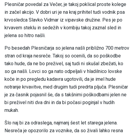
Plesničar povedal za Večer, je takoj poklical proste kolege
in začel akcijo. V dobri uri je na kraj prihitel tudi vodnik psa
krvosledca Slavko Vidmar iz vipavske družine. Pes je po
krvavem steklu in sedežih v kombiju takoj zaznal sled in
jelena so hitro našli.
Po besedah Plesničarja so jelena našli približno 700 metrov
stran od kraja nesreče. Takoj so ocenili, da so poškodbe
tako hude, da ne bo preživel, saj tudi ni skušal zbežati, ko
so ga našli. Lovci so ga nato odpeljali v hladilnico lovske
koče in po pregledu kadavra ugotovili, da je imel hude
notranje krvavitve, med drugim tudi predrta pljuča. Plesničar
je za časnik pojasnil še, da s takšnimi poškodbami jelen ne
bi preživel niti dva dni in da bi počasi poginjal v hudih
mukah.
Šlo naj bi za odraslega, najmanj šest let starega jelena.
Nesreča je opozorilo za voznike, da so živali lahko resna