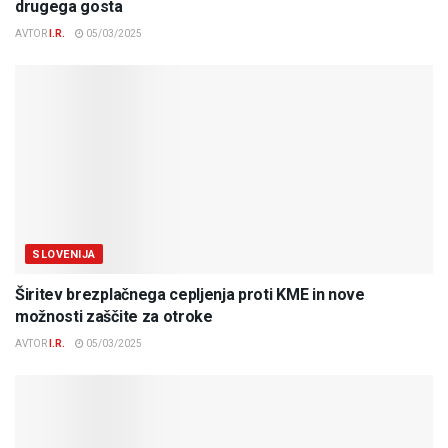
drugega gosta
AVTOR
I.R.
05/03/2025
SLOVENIJA
Širitev brezplačnega cepljenja proti KME in nove
možnosti zaščite za otroke
AVTOR
I.R.
05/03/2025