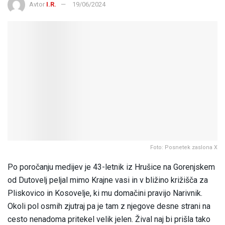
Avtor
I.R.
19/06/2024
Foto: Posnetek zaslona X
Po poročanju medijev je 43-letnik iz Hrušice na Gorenjskem
od Dutovelj peljal mimo Krajne vasi in v bližino križišča za
Pliskovico in Kosovelje, ki mu domačini pravijo Narivnik.
Okoli pol osmih zjutraj pa je tam z njegove desne strani na
cesto nenadoma pritekel velik jelen. Žival naj bi prišla tako