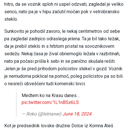
hitro, da se voznik sploh ni uspel odzvati; zagledal je veliko
senco, nato pa je v hipu začutil močan pok v vetrobransko
steklo.
Sunkovito je pohodil zavoro, le nekaj centimetrov od sebe
pa zagledal zadnjico odraslega jelena. Ta je bil tako težak,
da je prebil steklo in s hrbtom pristal na sovoznikovem
sedežu. Nekaj časa je žival obnemoglo ležala v razbitinah,
nato pa počasi prišla k sebi in se panično skušala rešiti.
Jelen je še pred prihodom policistov stekel v gozd. Voznik
je nemudoma poklical na pomoč, poleg policistov pa so bili
o nesreči obveščeni tudi komenski lovci.
Medtem ko na Krasu danes…
pic.twitter.com/1L1nBSx6LS
— Roko (@Istrianer)
June 18, 2024
Kot je predsednik lovske družine Dolce iz Komna Aleš