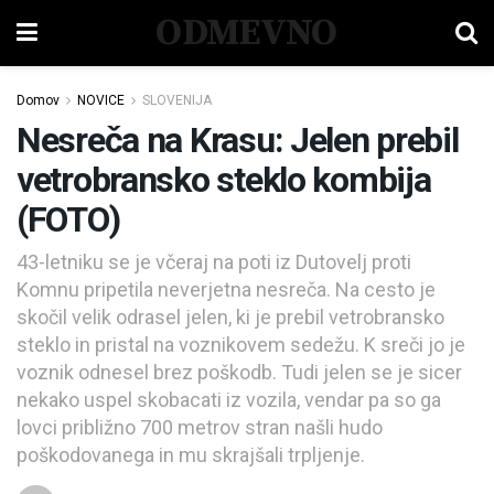
ODMEVNO
Domov
NOVICE
SLOVENIJA
Nesreča na Krasu: Jelen prebil
vetrobransko steklo kombija
(FOTO)
43-letniku se je včeraj na poti iz Dutovelj proti
Komnu pripetila neverjetna nesreča. Na cesto je
skočil velik odrasel jelen, ki je prebil vetrobransko
steklo in pristal na voznikovem sedežu. K sreči jo je
voznik odnesel brez poškodb. Tudi jelen se je sicer
nekako uspel skobacati iz vozila, vendar pa so ga
lovci približno 700 metrov stran našli hudo
poškodovanega in mu skrajšali trpljenje.