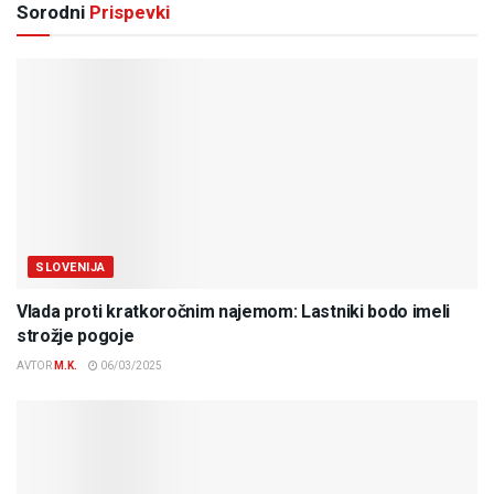
Sorodni
Prispevki
SLOVENIJA
Vlada proti kratkoročnim najemom: Lastniki bodo imeli
strožje pogoje
AVTOR
M.K.
06/03/2025