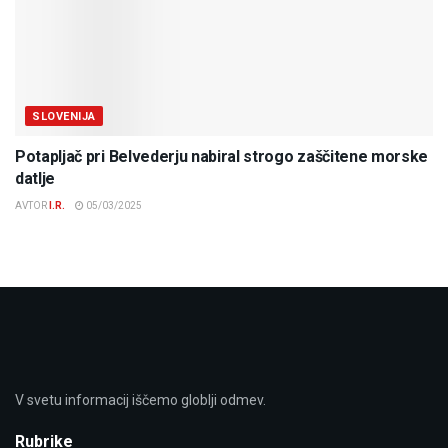
SLOVENIJA
Potapljač pri Belvederju nabiral strogo zaščitene morske
datlje
AVTOR
I.R.
05/03/2025
V svetu informacij iščemo globlji odmev.
Rubrike