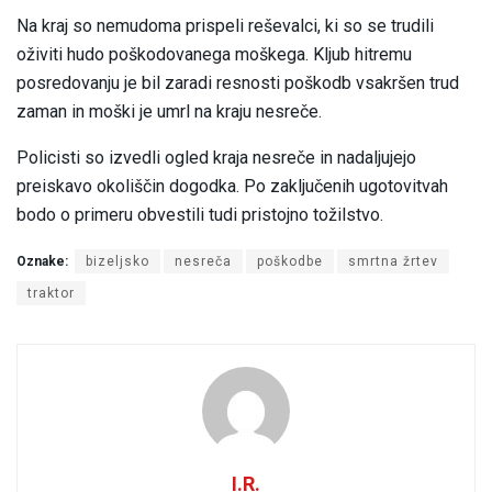
Na kraj so nemudoma prispeli reševalci, ki so se trudili
oživiti hudo poškodovanega moškega. Kljub hitremu
posredovanju je bil zaradi resnosti poškodb vsakršen trud
zaman in moški je umrl na kraju nesreče.
Policisti so izvedli ogled kraja nesreče in nadaljujejo
preiskavo okoliščin dogodka. Po zaključenih ugotovitvah
bodo o primeru obvestili tudi pristojno tožilstvo.
Oznake:
bizeljsko
nesreča
poškodbe
smrtna žrtev
traktor
I.R.