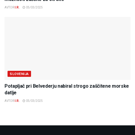
AVTOR
I.R.
05/03/2025
SLOVENIJA
Potapljač pri Belvederju nabiral strogo zaščitene morske
datlje
AVTOR
I.R.
05/03/2025