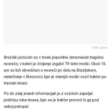
Foto: Canva
Brežiški policisti so v torek popoldne obravnavali tragično
nesrečo, v kateri je življenje izgubil 79-letni moški. Okoli 16.
ure so bili obveščeni o nesreči pri delu na Bizeljskem,
natančneje v Brezovici, kjer je starejši moški vozil traktor po
travnati terasi.
Po do zdaj znanih informacijah je z vozilom zapeljal
preblizu roba terase, kjer se je traktor prevrnil in ga pod
seboj pokopal.