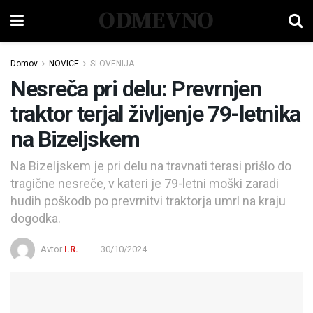
ODMEVNO
Domov
NOVICE
SLOVENIJA
Nesreča pri delu: Prevrnjen
traktor terjal življenje 79-letnika
na Bizeljskem
Na Bizeljskem je pri delu na travnati terasi prišlo do
tragične nesreče, v kateri je 79-letni moški zaradi
hudih poškodb po prevrnitvi traktorja umrl na kraju
dogodka.
Avtor
I.R.
30/10/2024