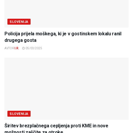
SLOVENIJA
Policija prijela moškega, ki je v gostinskem lokalu ranil
drugega gosta
AVTOR
I.R.
05/03/2025
SLOVENIJA
Širitev brezplačnega cepljenja proti KME in nove
možnosti zaščite za otroke