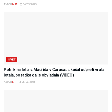
AVTOR
M.K.
06/03/2025
SVET
Potnik na letu iz Madrida v Caracas skušal odpreti vrata
letala, posadka ga je obvladala (VIDEO)
AVTOR
I.R.
05/03/2025