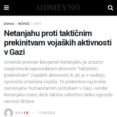
ODMEVNO
Domov
NOVICE
SVET
Netanjahu proti taktičnim
prekinitvam vojaških aktivnosti
v Gazi
Izraelski premier Benjamin Netanjahu je izrazito
nasprotoval napovedanim dnevnim "taktičnim
prekinitvam" vojaških aktivnosti, ki jih je v nedeljo
sporočila izraelska vojska. Te prekinitve naj bi bile
namenjene humanitarnim potrebam v Gazi, vendar
Netanjahu meni, da bi takšne odločitve lahko ogrozile
varnost države.
Avtor
I.R.
17/06/2024