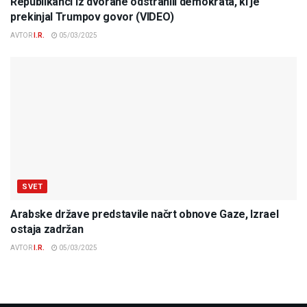
Republikanci iz dvorane odstranili demokrata, ki je
prekinjal Trumpov govor (VIDEO)
AVTOR
I.R.
05/03/2025
SVET
Arabske države predstavile načrt obnove Gaze, Izrael
ostaja zadržan
AVTOR
I.R.
05/03/2025