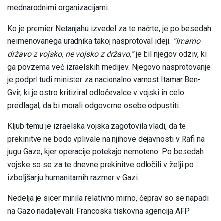
mednarodnimi organizacijami.
Ko je premier Netanjahu izvedel za te načrte, je po besedah
neimenovanega uradnika takoj nasprotoval ideji.
“Imamo
državo z vojsko, ne vojsko z državo,”
je bil njegov odziv, ki
ga povzema več izraelskih medijev. Njegovo nasprotovanje
je podprl tudi minister za nacionalno varnost Itamar Ben-
Gvir, ki je ostro kritiziral odločevalce v vojski in celo
predlagal, da bi morali odgovorne osebe odpustiti.
Kljub temu je izraelska vojska zagotovila vladi, da te
prekinitve ne bodo vplivale na njihove dejavnosti v Rafi na
jugu Gaze, kjer operacije potekajo nemoteno. Po besedah
vojske so se za te dnevne prekinitve odločili v želji po
izboljšanju humanitarnih razmer v Gazi.
Nedelja je sicer minila relativno mirno, čeprav so se napadi
na Gazo nadaljevali. Francoska tiskovna agencija AFP