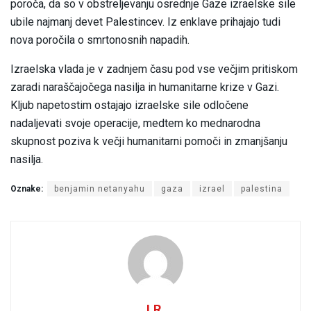
poroča, da so v obstreljevanju osrednje Gaze izraelske sile
ubile najmanj devet Palestincev. Iz enklave prihajajo tudi
nova poročila o smrtonosnih napadih.
Izraelska vlada je v zadnjem času pod vse večjim pritiskom
zaradi naraščajočega nasilja in humanitarne krize v Gazi.
Kljub napetostim ostajajo izraelske sile odločene
nadaljevati svoje operacije, medtem ko mednarodna
skupnost poziva k večji humanitarni pomoči in zmanjšanju
nasilja.
Oznake:
benjamin netanyahu
gaza
izrael
palestina
I.R.