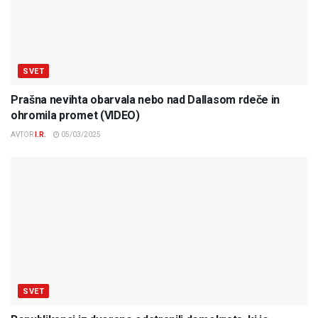
SVET
Prašna nevihta obarvala nebo nad Dallasom rdeče in
ohromila promet (VIDEO)
AVTOR
I.R.
05/03/2025
SVET