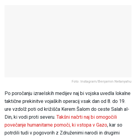
Foto: Instagram/Benjamin Netanyahu
Po poročanju izraelskih medijev naj bi vojska uvedla lokalne
taktične prekinitve vojaških operacij vsak dan od 8. do 19.
ure vzdolž poti od križišča Kerem Šalom do ceste Salah al-
Din, ki vodi proti severu.
Takšni načrti naj bi omogočili
povečanje humanitarne pomoči, ki vstopa v Gazo
, kar so
potrdili tudi v pogovorih z Združenimi narodi in drugimi