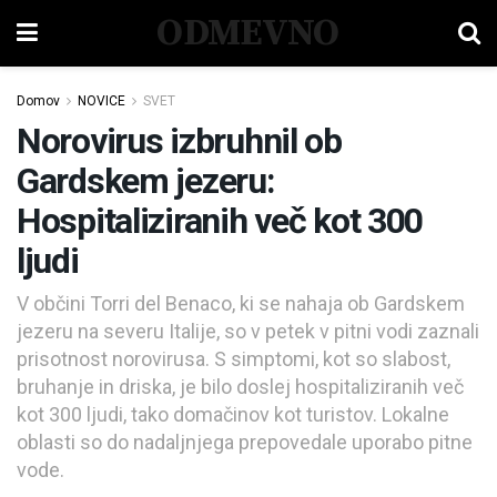
ODMEVNO
Domov
NOVICE
SVET
Norovirus izbruhnil ob
Gardskem jezeru:
Hospitaliziranih več kot 300
ljudi
V občini Torri del Benaco, ki se nahaja ob Gardskem
jezeru na severu Italije, so v petek v pitni vodi zaznali
prisotnost norovirusa. S simptomi, kot so slabost,
bruhanje in driska, je bilo doslej hospitaliziranih več
kot 300 ljudi, tako domačinov kot turistov. Lokalne
oblasti so do nadaljnjega prepovedale uporabo pitne
vode.