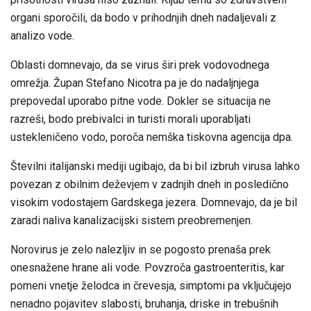
organi sporočili, da bodo v prihodnjih dneh nadaljevali z
analizo vode.
Oblasti domnevajo, da se virus širi prek vodovodnega
omrežja. Župan Stefano Nicotra pa je do nadaljnjega
prepovedal uporabo pitne vode. Dokler se situacija ne
razreši, bodo prebivalci in turisti morali uporabljati
ustekleničeno vodo, poroča nemška tiskovna agencija dpa.
Številni italijanski mediji ugibajo, da bi bil izbruh virusa lahko
povezan z obilnim deževjem v zadnjih dneh in posledično
visokim vodostajem Gardskega jezera. Domnevajo, da je bil
zaradi naliva kanalizacijski sistem preobremenjen.
Norovirus je zelo nalezljiv in se pogosto prenaša prek
onesnažene hrane ali vode. Povzroča gastroenteritis, kar
pomeni vnetje želodca in črevesja, simptomi pa vključujejo
nenadno pojavitev slabosti, bruhanja, driske in trebušnih