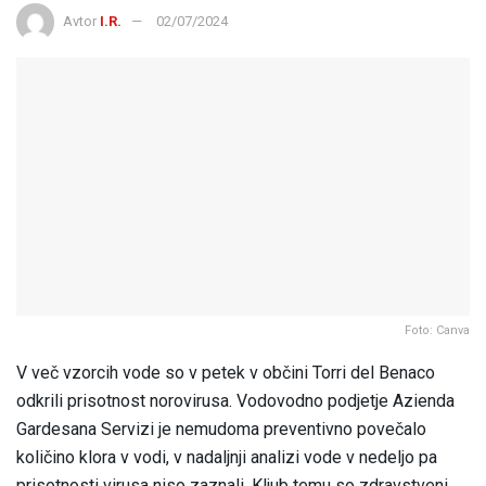
Avtor
I.R.
02/07/2024
Foto: Canva
V več vzorcih vode so v petek v občini Torri del Benaco
odkrili prisotnost norovirusa. Vodovodno podjetje Azienda
Gardesana Servizi je nemudoma preventivno povečalo
količino klora v vodi, v nadaljnji analizi vode v nedeljo pa
prisotnosti virusa niso zaznali. Kljub temu so zdravstveni