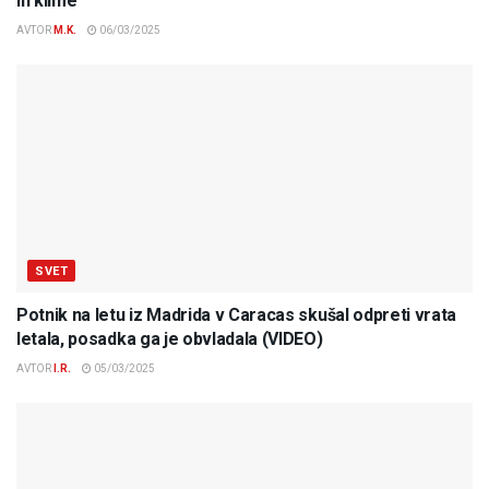
in klime
AVTOR
M.K.
06/03/2025
SVET
Potnik na letu iz Madrida v Caracas skušal odpreti vrata
letala, posadka ga je obvladala (VIDEO)
AVTOR
I.R.
05/03/2025