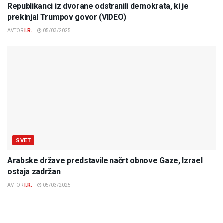
Republikanci iz dvorane odstranili demokrata, ki je
prekinjal Trumpov govor (VIDEO)
AVTOR
I.R.
05/03/2025
SVET
Arabske države predstavile načrt obnove Gaze, Izrael
ostaja zadržan
AVTOR
I.R.
05/03/2025