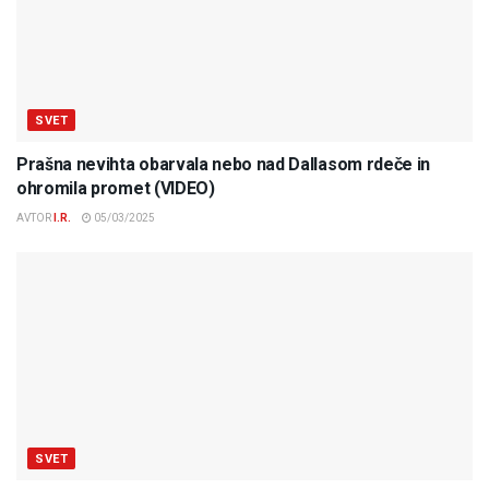
SVET
Prašna nevihta obarvala nebo nad Dallasom rdeče in
ohromila promet (VIDEO)
AVTOR
I.R.
05/03/2025
SVET