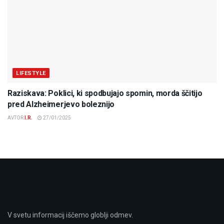
LIFESTYLE
Raziskava: Poklici, ki spodbujajo spomin, morda ščitijo
pred Alzheimerjevo boleznijo
AVTOR
I.R.
27/01/2025
V svetu informacij iščemo globlji odmev.