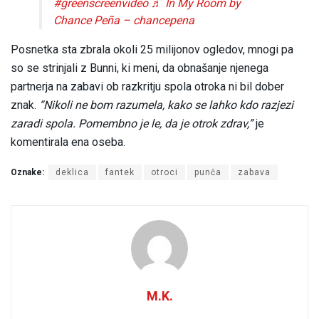
#greenscreenvideo
♬ In My Room by
Chance Peña – chancepena
Posnetka sta zbrala okoli 25 milijonov ogledov, mnogi pa
so se strinjali z Bunni, ki meni, da obnašanje njenega
partnerja na zabavi ob razkritju spola otroka ni bil dober
znak.
“Nikoli ne bom razumela, kako se lahko kdo razjezi
zaradi spola. Pomembno je le, da je otrok zdrav,”
je
komentirala ena oseba.
Oznake:
deklica
fantek
otroci
punča
zabava
M.K.