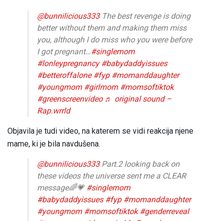
@bunnilicious333
The best revenge is doing
better without them and making them miss
you, although I do miss who you were before
I got pregnant…
#singlemom
#lonleypregnancy
#babydaddyissues
#betteroffalone
#fyp
#momanddaughter
#youngmom
#girlmom
#momsoftiktok
#greenscreenvideo
♬ original sound –
Rap.wrrld
Objavila je tudi video, na katerem se vidi reakcija njene
mame, ki je bila navdušena.
@bunnilicious333
Part.2 looking back on
these videos the universe sent me a CLEAR
message🌈💗
#singlemom
#babydaddyissues
#fyp
#momanddaughter
#youngmom
#momsoftiktok
#genderreveal