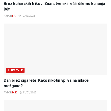
Brez kuharskih trikov: Znanstveniki rešili dilemo kuhanja
jajc
AVTOR
I.R.
10/02/2025
LIFESTYLE
Dan brez cigarete: Kako nikotin vpliva na mlade
možgane?
AVTOR
M.K.
31/01/2025