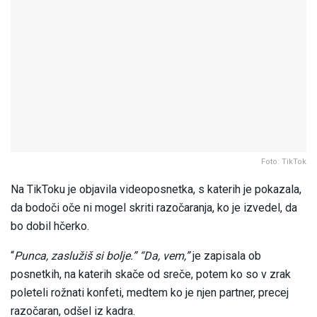
Foto: TikTok
Na TikToku je objavila videoposnetka, s katerih je pokazala,
da bodoči oče ni mogel skriti razočaranja, ko je izvedel, da
bo dobil hčerko.
“
Punca, zaslužiš si bolje.” “Da, vem,”
je zapisala ob
posnetkih, na katerih skače od sreče, potem ko so v zrak
poleteli rožnati konfeti, medtem ko je njen partner, precej
razočaran, odšel iz kadra.