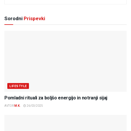
Sorodni
Prispevki
LIFESTYLE
Pomladni rituali za boljšo energijo in notranji sijaj
AVTOR
M.K.
26/03/2025