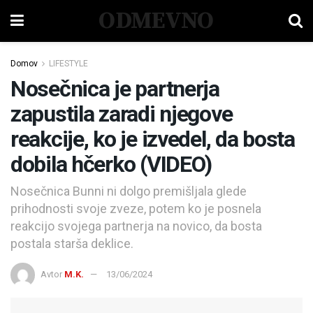
ODMEVNO
Domov
LIFESTYLE
Nosečnica je partnerja
zapustila zaradi njegove
reakcije, ko je izvedel, da bosta
dobila hčerko (VIDEO)
Nosečnica Bunni ni dolgo premišljala glede
prihodnosti svoje zveze, potem ko je posnela
reakcijo svojega partnerja na novico, da bosta
postala starša deklice.
Avtor
M.K.
13/06/2024