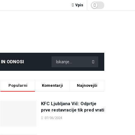
Vpis
 IN ODNOSI
Popularni
Komentarji
Najnovejši
KFC Ljubljana Vič: Odprtje
prve restavracije tik pred vrati
07/06/2024