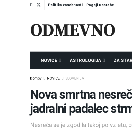
Politika zasebnosti
Pogoji uporabe
ODMEVNO
NOVICE
ASTROLOGIJA
ZA STA
Domov
NOVICE
SLOVENIJA
Nova smrtna nesreč
jadralni padalec str
Nesreča se je zgodila takoj po vzletu, 