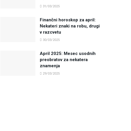
31/03/2025
Finančni horoskop za april:
Nekateri znaki na robu, drugi
v razcvetu
30/03/2025
April 2025: Mesec usodnih
preobratov za nekatera
znamenja
29/03/2025