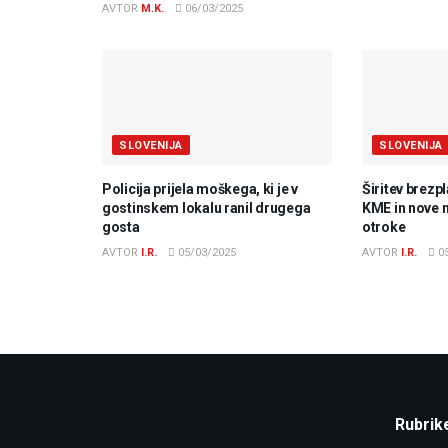
AVTOR
M.K.
06/03/2025
SLOVENIJA
SLOVENIJA
Policija prijela moškega, ki je v
Širitev brezp
gostinskem lokalu ranil drugega
KME in nove 
gosta
otroke
AVTOR
I.R.
05/03/2025
AVTOR
I.R.
05
Rubrik