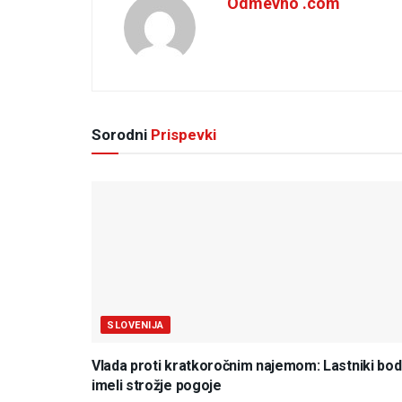
Odmevno .com
Sorodni
Prispevki
SLOVENIJA
Vlada proti kratkoročnim najemom: Lastniki bo
imeli strožje pogoje