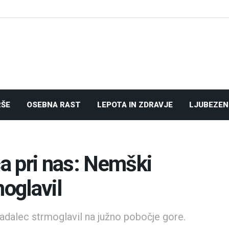
RŠE
OSEBNA RAST
LEPOTA IN ZDRAVJE
LJUBEZEN
a pri nas: Nemški
moglavil
padalec strmoglavil na južno pobočje gore.