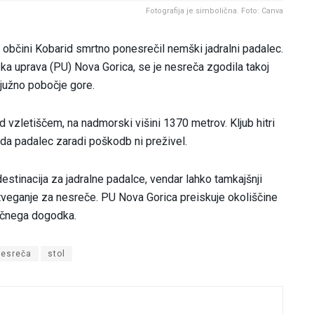
Fotografija je simbolična. Foto: Canva
 občini Kobarid smrtno ponesrečil nemški jadralni padalec.
jska uprava (PU) Nova Gorica, se je nesreča zgodila takoj
 južno pobočje gore.
 vzletiščem, na nadmorski višini 1370 metrov. Kljub hitri
o, da padalec zaradi poškodb ni preživel.
a destinacija za jadralne padalce, vendar lahko tamkajšnji
tveganje za nesreče. PU Nova Gorica preiskuje okoliščine
gičnega dogodka.
nesreča
stol