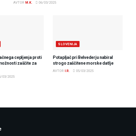
AVTOR
M.K.
06/03/2025
SLOVENIJA
lačnega cepljenja proti
Potapljač pri Belvederju nabiral
možnosti zaščite za
strogo zaščitene morske datlje
AVTOR
I.R.
05/03/2025
/03/2025
e