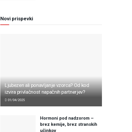
Novi prispevki
Ljubezen ali ponavljanje vzorca? Od kod
izvira privlačnost napačnih partnerjev?
01/04/2025
Hormoni pod nadzorom –
brez kemije, brez stranskih
učinkov