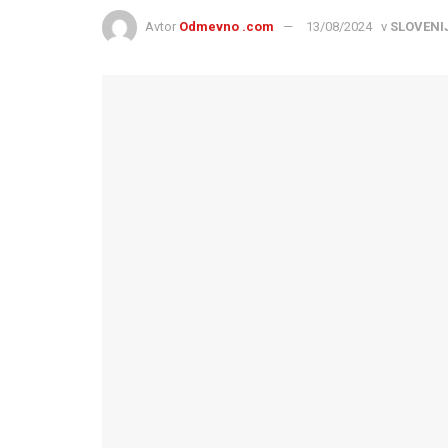
Avtor
Odmevno .com
13/08/2024
v
SLOVENI