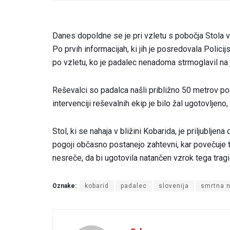
Danes dopoldne se je pri vzletu s pobočja Stola v
Po prvih informacijah, ki jih je posredovala Polici
po vzletu, ko je padalec nenadoma strmoglavil na
Reševalci so padalca našli približno 50 metrov pod
intervenciji reševalnih ekip je bilo žal ugotovljen
Stol, ki se nahaja v bližini Kobarida, je priljubljen
pogoji občasno postanejo zahtevni, kar povečuje 
nesreče, da bi ugotovila natančen vzrok tega tra
Oznake:
kobarid
padalec
slovenija
smrtna 