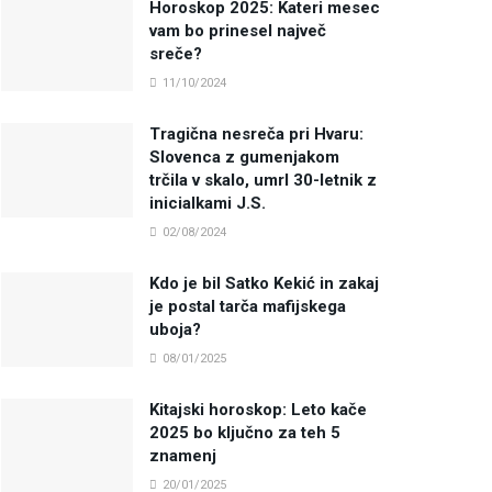
Horoskop 2025: Kateri mesec
vam bo prinesel največ
sreče?
11/10/2024
Tragična nesreča pri Hvaru:
Slovenca z gumenjakom
trčila v skalo, umrl 30-letnik z
inicialkami J.S.
02/08/2024
Kdo je bil Satko Kekić in zakaj
je postal tarča mafijskega
uboja?
08/01/2025
Kitajski horoskop: Leto kače
2025 bo ključno za teh 5
znamenj
20/01/2025